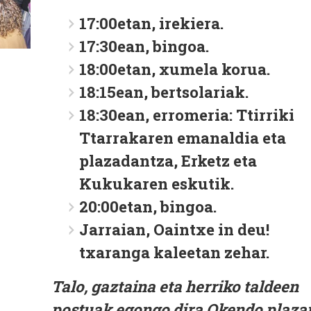
17:00etan,
irekiera.
17:30ean,
bingoa.
18:00etan,
xumela korua.
18:15ean,
bertsolariak.
18:30ean,
erromeria: Ttirriki
Ttarrakaren emanaldia eta
plazadantza, Erketz eta
Kukukaren eskutik.
20:00etan,
bingoa.
Jarraian,
Oaintxe in deu!
txaranga kaleetan zehar.
Talo, gaztaina eta herriko taldeen
postuak egongo dira Okendo plaza