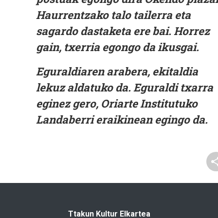
Haurrentzako talo tailerra eta
sagardo dastaketa ere bai. Horrez
gain, txerria egongo da ikusgai.
Eguraldiaren arabera, ekitaldia
lekuz aldatuko da. Eguraldi txarra
eginez gero, Oriarte Institutuko
Landaberri eraikinean egingo da.
Ttakun Kultur Elkartea