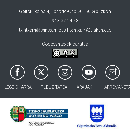
Geltoki kalea 4, Lasarte-Oria 20160 Gipuzkoa
943 37 14 48
txintxarri@txintxarri.eus | txintxarri@ttakun.eus
Codesyntaxek garatua
LEGE OHARRA
PUBLIZITATEA
ARAUAK
HARREMANET