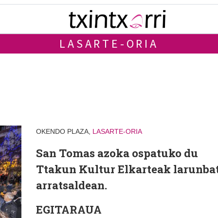
LASARTE-ORIA
OKENDO PLAZA,
LASARTE-ORIA
San Tomas azoka ospatuko du
Ttakun Kultur Elkarteak larunba
arratsaldean.
EGITARAUA