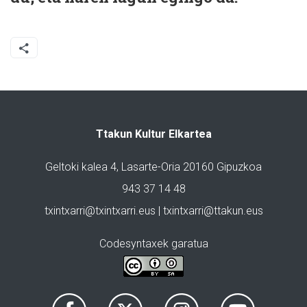
Ttakun Kultur Elkartea
Geltoki kalea 4, Lasarte-Oria 20160 Gipuzkoa
943 37 14 48
txintxarri@txintxarri.eus | txintxarri@ttakun.eus
Codesyntaxek garatua