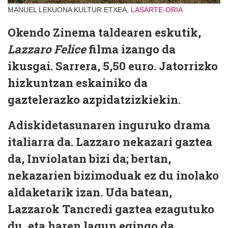
MANUEL LEKUONA KULTUR ETXEA,
LASARTE-ORIA
Okendo Zinema taldearen eskutik,
Lazzaro Felice
filma izango da
ikusgai. Sarrera, 5,50 euro. Jatorrizko
hizkuntzan eskainiko da
gaztelerazko azpidatzizkiekin.
Adiskidetasunaren inguruko drama
italiarra da. Lazzaro nekazari gaztea
da, Inviolatan bizi da; bertan,
nekazarien bizimoduak ez du inolako
aldaketarik izan. Uda batean,
Lazzarok Tancredi gaztea ezagutuko
du, eta haren lagun egingo da.