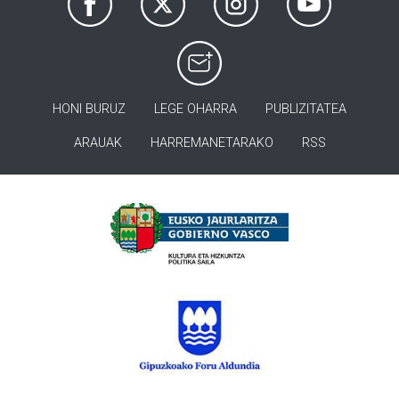
HONI BURUZ
LEGE OHARRA
PUBLIZITATEA
ARAUAK
HARREMANETARAKO
RSS