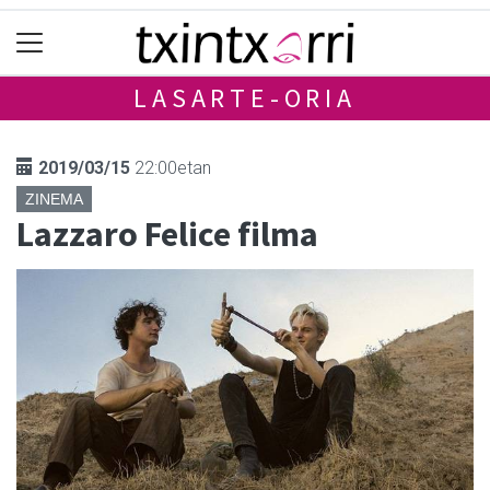
LASARTE-ORIA
2019/03/15
22:00etan
ZINEMA
Lazzaro Felice filma