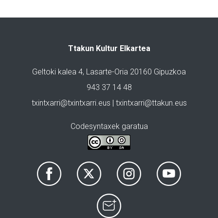
Ttakun Kultur Elkartea
Geltoki kalea 4, Lasarte-Oria 20160 Gipuzkoa
943 37 14 48
txintxarri@txintxarri.eus | txintxarri@ttakun.eus
Codesyntaxek garatua