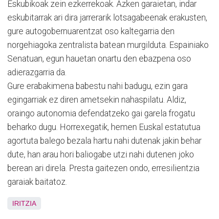
Eskubikoak zein ezkerrekoak. Azken garaietan, indar
eskubitarrak ari dira jarrerarik lotsagabeenak erakusten,
gure autogobernuarentzat oso kaltegarria den
norgehiagoka zentralista batean murgilduta. Espainiako
Senatuan, egun hauetan onartu den ebazpena oso
adierazgarria da.
Gure erabakimena babestu nahi badugu, ezin gara
egingarriak ez diren ametsekin nahaspilatu. Aldiz,
oraingo autonomia defendatzeko gai garela frogatu
beharko dugu. Horrexegatik, hemen Euskal estatutua
agortuta balego bezala hartu nahi dutenak jakin behar
dute, han arau hori baliogabe utzi nahi dutenen joko
berean ari direla. Presta gaitezen ondo, erresilientzia
garaiak baitatoz.
IRITZIA