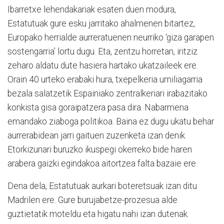
Ibarretxe lehendakariak esaten duen modura,
Estatutuak gure esku jarritako ahalmenen bitartez,
Europako herrialde aurreratuenen neurriko ‘giza garapen
sostengarria’ lortu dugu. Eta, zentzu horretan, iritziz
zeharo aldatu dute hasiera hartako ukatzaileek ere.
Orain 40 urteko erabaki hura, txepelkeria umiliagarria
bezala salatzetik Espainiako zentralkeriari irabazitako
konkista gisa goraipatzera pasa dira. Nabarmena
emandako ziaboga politikoa. Baina ez dugu ukatu behar
aurrerabidean jarri gaituen zuzenketa izan denik.
Etorkizunari buruzko ikuspegi okerreko bide haren
arabera gaizki egindakoa aitortzea falta bazaie ere.
Dena dela, Estatutuak aurkari boteretsuak izan ditu
Madrilen ere. Gure burujabetze-prozesua alde
guztietatik moteldu eta higatu nahi izan dutenak.