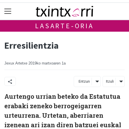
LASARTE-ORIA
Erresilientzia
Jexux Artetxe
2019ko martxoaren 1a
Entzun
Itzuli
Aurtengo urrian beteko da Estatutua
erabaki zeneko berrogeigarren
urteurrena. Urtetan, aberriaren
izenean ari izan diren batzuei euskal