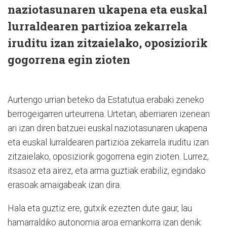
naziotasunaren ukapena eta euskal
lurraldearen partizioa zekarrela
iruditu izan zitzaielako, oposiziorik
gogorrena egin zioten
Aurtengo urrian beteko da Estatutua erabaki zeneko
berrogeigarren urteurrena. Urtetan, aberriaren izenean
ari izan diren batzuei euskal naziotasunaren ukapena
eta euskal lurraldearen partizioa zekarrela iruditu izan
zitzaielako, oposiziorik gogorrena egin zioten. Lurrez,
itsasoz eta airez, eta arma guztiak erabiliz, egindako
erasoak amaigabeak izan dira.
Hala eta guztiz ere, gutxik ezezten dute gaur, lau
hamarraldiko autonomia aroa emankorra izan denik.