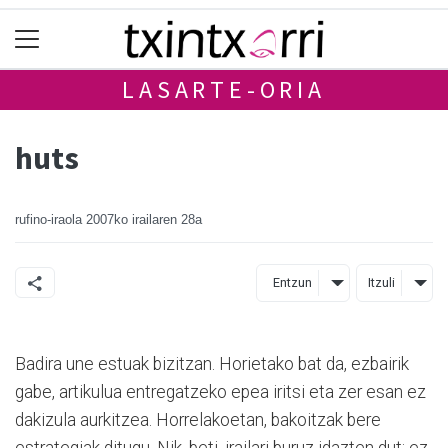
LASARTE-ORIA
huts
rufino-iraola
2007ko irailaren 28a
Entzun
Itzuli
Badira une estuak bizitzan. Horietako bat da, ezbairik
gabe, artikulua entregatzeko epea iritsi eta zer esan ez
dakizula aurkitzea. Horrelakoetan, bakoitzak bere
estrategiak ditugu. Nik, beti, irailari buruz idazten dut; ez