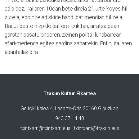
adibidez, irailaren 10ean bete direla 21 urte Yoyes hil
zutela, edo nire adiskide handi bat mendian hil zela.
Badut beste hizpide bat ere: txikitan, arratsaldean
garotan pasatu ondoren, zeinen polita ilunabarrean
afari-merienda egitea sardina zaharrekin. Enfin, irailaren
abantailak dira.
Ttakun Kultur Elkartea
Geltoki kalea 4, Lasarte-Oria 20160 Gipuzkoa
943 37 14 48
txintxarri@txintxarri.eus | txintxarri@ttakun.eus