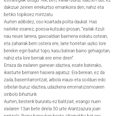
dakizue zeinen errekurtso emankorra den, nahiz eta
betiko topikoez mintzatu.
Aurten adibidez, oso koartada polita daukat. Has
naiteke esanez, poesia-kutsuko prosan, "irailak itzuli
nau neure larrera, gaixoaldiari baimena eskatu ostean,
eta zaharrak berri ostera ere, larre horretan iazko lore
berekin egin baitut topo, kasu batean baino gehiagotan,
nahiz eta lore berriak ere erne diren".
Erraza da irailaren gainean idaztea, esate baterako,
ikasturte berriaren hasiera aipatuz. Era berean, ez da
zaila, baserritarrontzat, arbola inausi eta soilduei edo
orbelari buruz idaztea, udazkena erromatizismoaren
sinbolo bihurturik.
Aurten, besterik bururatu ez balitzait, esango nuen
irailaren 13an bete direla 50 urte Arantzazura joan
nintzela. Baina baneukan beste alternatiba bat ere;