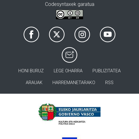
Codesyntaxek garatua
HONI BURUZ
LEGE OHARRA
PUBLIZITATEA
ARAUAK
HARREMANETARAKO
RSS