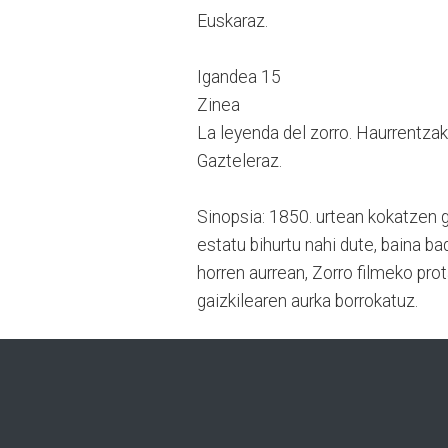
Euskaraz.
Igandea 15
Zinea
La leyenda del zorro. Haurrentzako
Gazteleraz.
Sinopsia: 1850. urtean kokatzen g
estatu bihurtu nahi dute, baina ba
horren aurrean, Zorro filmeko pro
gaizkilearen aurka borrokatuz.