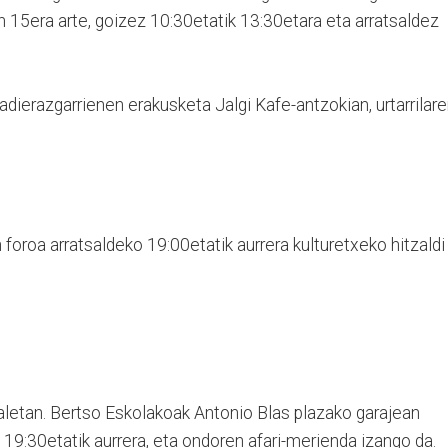
en 15era arte, goizez 10:30etatik 13:30etara eta arratsaldez
k adierazgarrienen erakusketa Jalgi Kafe-antzokian, urtarrilar
 foroa arratsaldeko 19:00etatik aurrera kulturetxeko hitzaldi
aletan. Bertso Eskolakoak Antonio Blas plazako garajean
 19:30etatik aurrera, eta ondoren afari-merienda izango da.