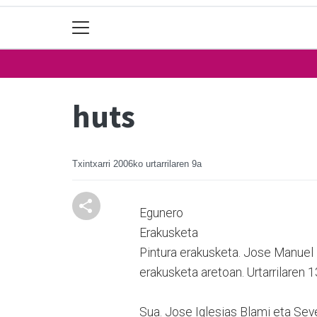
huts
Txintxarri
2006ko urtarrilaren 9a
Egunero
Erakusketa
Pintura erakusketa. Jose Manuel 
erakusketa aretoan. Urtarrilaren 1
Sua. Jose Iglesias Blami eta Sev