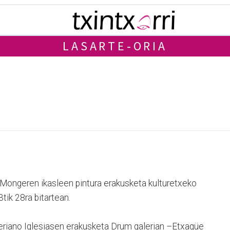
LASARTE-ORIA
Mongeren ikasleen pintura erakusketa kulturetxeko
3tik 28ra bitartean.
eriano Iglesiasen erakusketa Drum galerian –Etxagüe