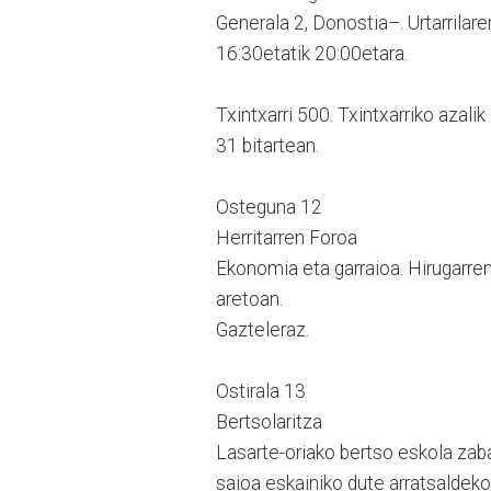
Generala 2, Donostia–. Urtarrilar
16:30etatik 20:00etara.
Txintxarri 500. Txintxarriko azali
31 bitartean.
Osteguna 12
Herritarren Foroa
Ekonomia eta garraioa. Hirugarren
aretoan.
Gazteleraz.
Ostirala 13
Bertsolaritza
Lasarte-oriako bertso eskola zab
saioa eskainiko dute arratsaldeko