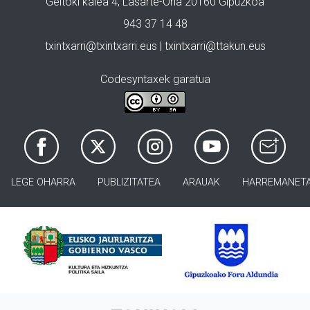
Geltoki kalea 4, Lasarte-Oria 20160 Gipuzkoa
943 37 14 48
txintxarri@txintxarri.eus | txintxarri@ttakun.eus
Codesyntaxek garatua
LEGE OHARRA
PUBLIZITATEA
ARAUAK
HARREMANET