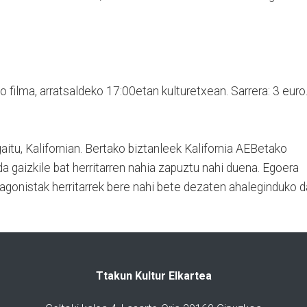
 filma, arratsaldeko 17:00etan kulturetxean. Sarrera: 3 euro
aitu, Kalifornian. Bertako biztanleek Kalifornia AEBetako
da gaizkile bat herritarren nahia zapuztu nahi duena. Egoera
tagonistak herritarrek bere nahi bete dezaten ahaleginduko d
Ttakun Kultur Elkartea