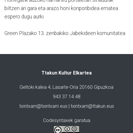
biltzen ari gara eta arazo honi konponbidea ematea
espero dugu aurki.
Green Plazako 13. zenbakiko Jabekideen komunitatea
Ttakun Kultur Elkartea
Geltoki kalea 4, Lasarte-Oria 20160 Gipuzkoa
943 37 14 48
txintxarri@txintxarri.eus | txintxarri@ttakun.eus
Codesyntaxek garatua