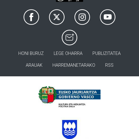
HONI BURUZ
LEGE OHARRA
PUBLIZITATEA
ARAUAK
HARREMANETARAKO
RSS