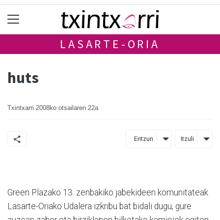
LASARTE-ORIA
huts
Txintxarri
2008ko otsailaren 22a
Entzun
Itzuli
Green Plazako 13. zenbakiko jabekideen komunitateak
Lasarte-Oriako Udalera izkribu bat bidali dugu, gure
auzoan zabor eta birziklapen bilketako kamioiek egiten