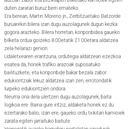
duten zaratari buruz berri emateko.
Era berean, Martin Moreno jn., Zerbitzuetako Batzorde
buruarekin bilera izan dugu auzolagunek dugun kezka
gogora arazteko. Bilera horretan, konponbidea gaueko
bilketa ordua goizeko 8:00etatik 21:00etara aldatzea
zela helarazi genion.
Udaletxearen erantzuna, ordutegia aldatzeari ezezkoa
esatea da, honek trafiko arazoak suposatuko
bailituzkete, eta konponbide bakar bezala zabor
edukiontziak lekuz aldatzea izan zen, errotondatik
lurpeko edukiontzien ondora.
Neurria ona dela ulertzen dugu auzolagunek, baita
logikoa ere. Baina gure iritziz, aldaketa honek ez du
ezertarako balio, izan ere, gaueko ordu txikitan kamioiek
zarata egiten jarraituko baitute.
Horregatik auzoko hamahiru portaletan sinadurak