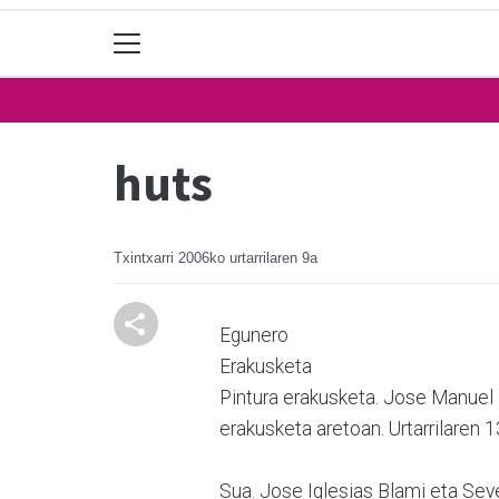
huts
Txintxarri
2006ko urtarrilaren 9a
Egunero
Erakusketa
Pintura erakusketa. Jose Manuel 
erakusketa aretoan. Urtarrilaren 1
Sua. Jose Iglesias Blami eta Sev