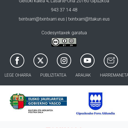
Geltoki kalea 4, Lasarte-Oria 20160 Gipuzkoa
943 37 14 48
txintxarri@txintxarri.eus | txintxarri@ttakun.eus
Codesyntaxek garatua
LEGE OHARRA
PUBLIZITATEA
ARAUAK
HARREMANET