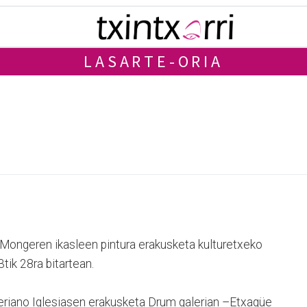
LASARTE-ORIA
Mongeren ikasleen pintura erakusketa kulturetxeko
3tik 28ra bitartean.
eriano Iglesiasen erakusketa Drum galerian –Etxagüe