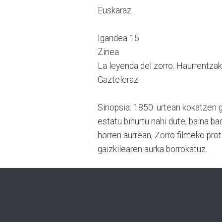
Euskaraz.
Igandea 15
Zinea
La leyenda del zorro. Haurrentzako
Gazteleraz.
Sinopsia: 1850. urtean kokatzen g
estatu bihurtu nahi dute, baina ba
horren aurrean, Zorro filmeko pro
gaizkilearen aurka borrokatuz.