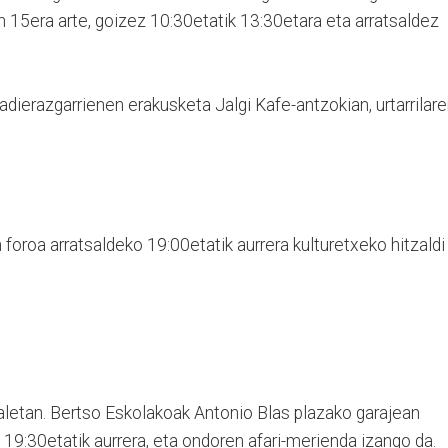
en 15era arte, goizez 10:30etatik 13:30etara eta arratsaldez
k adierazgarrienen erakusketa Jalgi Kafe-antzokian, urtarrilar
 foroa arratsaldeko 19:00etatik aurrera kulturetxeko hitzaldi
aletan. Bertso Eskolakoak Antonio Blas plazako garajean
 19:30etatik aurrera, eta ondoren afari-merienda izango da.