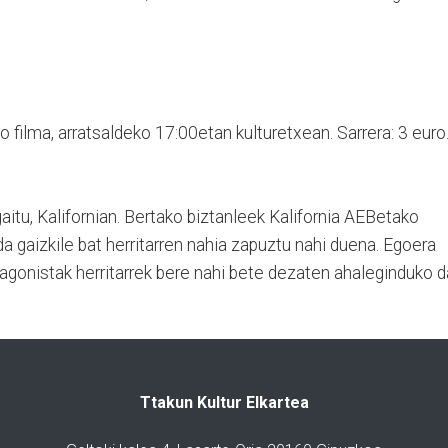
 filma, arratsaldeko 17:00etan kulturetxean. Sarrera: 3 euro
aitu, Kalifornian. Bertako biztanleek Kalifornia AEBetako
da gaizkile bat herritarren nahia zapuztu nahi duena. Egoera
tagonistak herritarrek bere nahi bete dezaten ahaleginduko d
Ttakun Kultur Elkartea