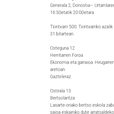
Generala 2, Donostia–. Urtarrilar
16:30etatik 20:00etara.
Txintxarri 500. Txintxarriko azali
31 bitartean.
Osteguna 12
Herritarren Foroa
Ekonomia eta garraioa. Hirugarren
aretoan.
Gazteleraz.
Ostirala 13
Bertsolaritza
Lasarte-oriako bertso eskola zab
saioa eskainiko dute arratsaldeko