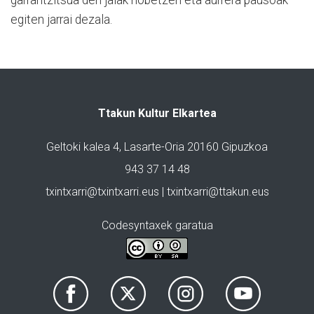
egiten jarrai dezala.
Ttakun Kultur Elkartea
Geltoki kalea 4, Lasarte-Oria 20160 Gipuzkoa
943 37 14 48
txintxarri@txintxarri.eus | txintxarri@ttakun.eus
Codesyntaxek garatua