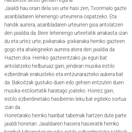
Jaialdi hau orain dela sei urte hasi zen, Txorimalo gazte
asanbladaren lehenengo urteurrena ospatzeko. Eta
handik aurrera, asanbladaren urteurren gisa antolatzen
den jaialdia da. Bere lehenengo urteetatik arrakasta izan
du eta urtez urte, pixkanaka- pixkanaka herriko gazteen
gogo eta ahaleginekin aurrera atera den jaialdia da.
Hazten doa. Herriko gazteentzako jai egun bat
antolatzeko helburuaz gain, jendeari musika estilo
ezberdinak erakusteko eta entzunarazteko aukera bat
da. Bakoitzak gustuko duen edo gehien entzuten duen
musika estiloetatik haratago joateko. Horrez gain,
estilo ezberdinetako hasiberriei leku bat egiteko sortua
izan da.
Horretarako herriko hainbat tabernak hartzen dute parte
jaialdi honetan. Jaialdiaren hasiera hasieratik herriko
hainbat tabernetan musika estilo ezberdinetako taldeak