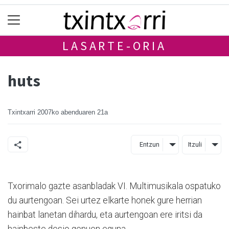
LASARTE-ORIA
huts
Txintxarri
2007ko abenduaren 21a
Entzun
Itzuli
Txorimalo gazte asanbladak VI. Multimusikala ospatuko
du aurtengoan. Sei urtez elkarte honek gure herrian
hainbat lanetan dihardu, eta aurtengoan ere iritsi da
hainbeste desio genuen eguna.