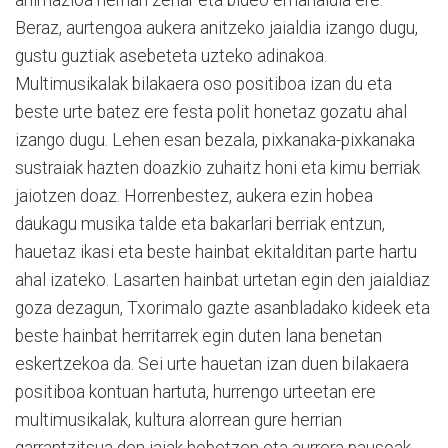
Beraz, aurtengoa aukera anitzeko jaialdia izango dugu,
gustu guztiak asebeteta uzteko adinakoa.
Multimusikalak bilakaera oso positiboa izan du eta
beste urte batez ere festa polit honetaz gozatu ahal
izango dugu. Lehen esan bezala, pixkanaka-pixkanaka
sustraiak hazten doazkio zuhaitz honi eta kimu berriak
jaiotzen doaz. Horrenbestez, aukera ezin hobea
daukagu musika talde eta bakarlari berriak entzun,
hauetaz ikasi eta beste hainbat ekitalditan parte hartu
ahal izateko. Lasarten hainbat urtetan egin den jaialdiaz
goza dezagun, Txorimalo gazte asanbladako kideek eta
beste hainbat herritarrek egin duten lana benetan
eskertzekoa da. Sei urte hauetan izan duen bilakaera
positiboa kontuan hartuta, hurrengo urteetan ere
multimusikalak, kultura alorrean gure herrian
garrantzitsua den jaiak hobetzen eta aurrera pausoak