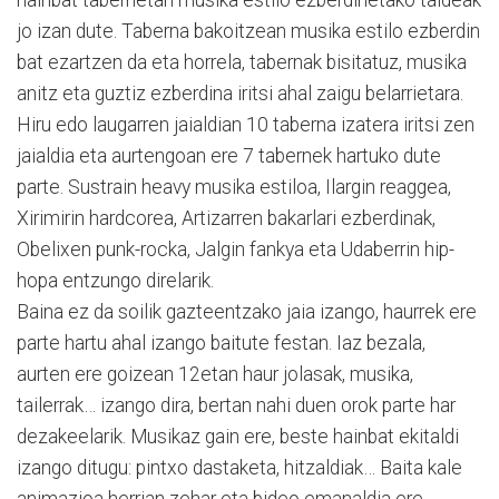
jo izan dute. Taberna bakoitzean musika estilo ezberdin
bat ezartzen da eta horrela, tabernak bisitatuz, musika
anitz eta guztiz ezberdina iritsi ahal zaigu belarrietara.
Hiru edo laugarren jaialdian 10 taberna izatera iritsi zen
jaialdia eta aurtengoan ere 7 tabernek hartuko dute
parte. Sustrain heavy musika estiloa, Ilargin reaggea,
Xirimirin hardcorea, Artizarren bakarlari ezberdinak,
Obelixen punk-rocka, Jalgin fankya eta Udaberrin hip-
hopa entzungo direlarik.
Baina ez da soilik gazteentzako jaia izango, haurrek ere
parte hartu ahal izango baitute festan. Iaz bezala,
aurten ere goizean 12etan haur jolasak, musika,
tailerrak… izango dira, bertan nahi duen orok parte har
dezakeelarik. Musikaz gain ere, beste hainbat ekitaldi
izango ditugu: pintxo dastaketa, hitzaldiak… Baita kale
animazioa herrian zehar eta bideo emanaldia ere.