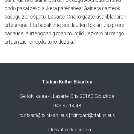
ondo pasatzeko aukera paregabea. Gainera gazteok
badugu zer ospatu, Lasarte-Oriako gazte asanbladaren
urteurrena. Eta badakizue sei dauden tokian, zazpi ere
badaude; aurtengoan giroan murgildu ezkero hurrengo
urtean ziur errepikatuko duzula.
Ttakun Kultur Elkartea
Geltoki kalea 4, Lasarte-Oria 20160 Gipuzkoa
943 37 14 48
txintxarri@txintxarri.eus | txintxarri@ttakun.eus
Codesyntaxek garatua