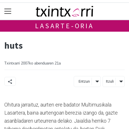
LASARTE-ORIA
huts
Txintxarri
2007ko abenduaren 21a
Entzun
Itzuli
Ohitura jarraituz, aurten ere badator Multimusikala
Lasartera, baina aurtengoan berezia izango da, gazte
asanbladaren urteurrena delako. Jaialdia herriko 7
taberna desberdinetan antolatu da, bertan Djak,