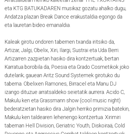
eta KTG BATUKADAREN musikaz gozatu ahalko dugu,
Andatza plazan Break Dance erakustaldia egongo da
eta lauretan bideo emanaldia.
Kaleak girotu ondoren tabernen txanda iritsiko da,
Artizar, Jalgi, Obelix, Xiri, Ilargi, Sustrai eta Uda Berri.
Artizarren zazpietan hasiko dira kontzertuak, bertan
Karratua borobila da, Poesia eta Grado Cosmetikok joko
dutelarik; gauean Aritz Sound Systemek girotuko du
taberna. Obelixen Ramones, Birracel eta Manu DJ
izango dituzue arratsaldeko seietatik aurrera. Acido C,
Makulu ken eta Grassmann show (cool music night)
bederatzietan hasiko dira Jalgin herriko primizia batekin,
Makulu ken taldearen lehenengo kontzertua. Xirimiri
tabernan Hell Division, Geriatric Youth, Diskoiraä, Cold
Revenge eta Aggressive Combat taldeen kontzertuak