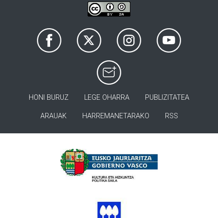
HONI BURUZ
LEGE OHARRA
PUBLIZITATEA
ARAUAK
HARREMANETARAKO
RSS