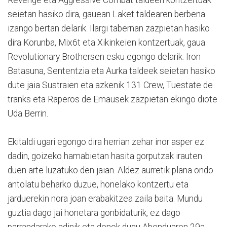
seietan hasiko dira, gauean Laket taldearen berbena
izango bertan delarik. Ilargi tabernan zazpietan hasiko
dira Korunba, Mix6t eta Xikinkeien kontzertuak, gaua
Revolutionary Brothersen esku egongo delarik. Iron
Batasuna, Sententzia eta Aurka taldeek seietan hasiko
dute jaia Sustraien eta azkenik 131 Crew, Tuestate de
tranks eta Raperos de Emausek zazpietan ekingo diote
Uda Berrin.
Ekitaldi ugari egongo dira herrian zehar inor asper ez
dadin, goizeko hamabietan hasita gorputzak irauten
duen arte luzatuko den jaian. Aldez aurretik plana ondo
antolatu beharko duzue, honelako kontzertu eta
jarduerekin nora joan erabakitzea zaila baita. Mundu
guztia dago jai honetara gonbidaturik, ez dago
parrandarako adinik eta denok dugu Abenduaren 29a