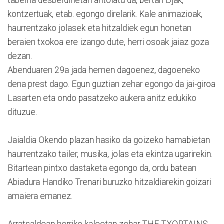
kontzertuak, etab. egongo direlarik. Kale animazioak,
haurrentzako jolasek eta hitzaldiek egun honetan
beraien txokoa ere izango dute, herri osoak jaiaz goza
dezan.
Abenduaren 29a jada hemen dagoenez, dagoeneko
dena prest dago. Egun guztian zehar egongo da jai-giroa
Lasarten eta ondo pasatzeko aukera anitz edukiko
dituzue.
Jaialdia Okendo plazan hasiko da goizeko hamabietan
haurrentzako tailer, musika, jolas eta ekintza ugarirekin.
Bitartean pintxo dastaketa egongo da, ordu batean
Abiadura Handiko Trenari buruzko hitzaldiarekin goizari
amaiera emanez.
Arratsaldean herriko kaleetan zehar THE TXORTAINS