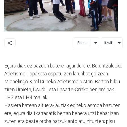
Entzun
Itzuli
Eguraldiak ez bazuen batere lagundu ere, Buruntzaldeko
Atletismo Topaketa ospatu zen larunbat goizean
Michelingo Kirol Guneko Atletismo pistan. Bertan bildu
ziren Urnieta, Usurbil eta Lasarte-Oriako benjaminak
LH3 eta LH4 mailak.
Hasiera batean altuera-jauziak egiteko asmoa bazuten
ere, eguraldia txarragatik bertan behera utzi behar izan
zuten eta beste proba batzuk antolatu zituzten; pisu