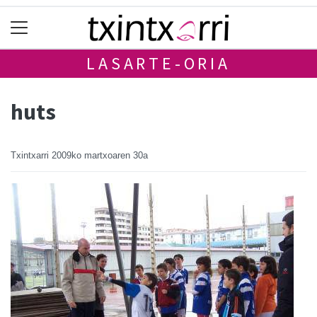
LASARTE-ORIA
huts
Txintxarri
2009ko martxoaren 30a