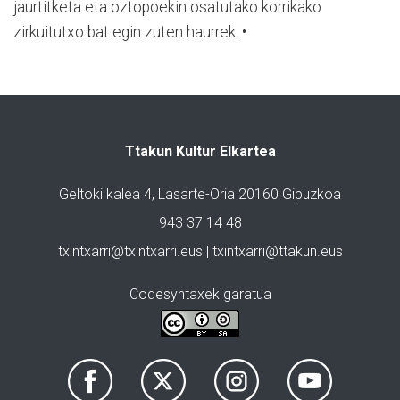
jaurtitketa eta oztopoekin osatutako korrikako
zirkuitutxo bat egin zuten haurrek. •
Ttakun Kultur Elkartea
Geltoki kalea 4, Lasarte-Oria 20160 Gipuzkoa
943 37 14 48
txintxarri@txintxarri.eus | txintxarri@ttakun.eus
Codesyntaxek garatua