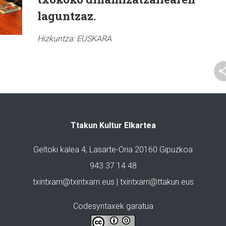
laguntzaz.
Hizkuntza:
EUSKARA
Ttakun Kultur Elkartea
Geltoki kalea 4, Lasarte-Oria 20160 Gipuzkoa
943 37 14 48
txintxarri@txintxarri.eus | txintxarri@ttakun.eus
Codesyntaxek garatua