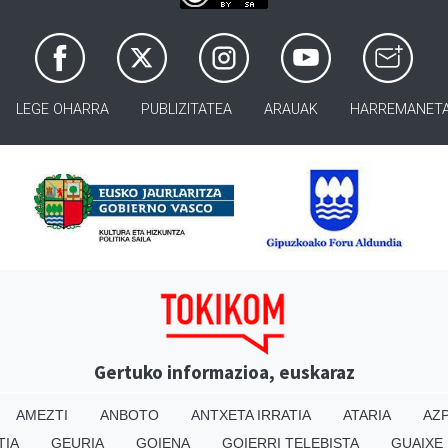
LEGE OHARRA
PUBLIZITATEA
ARAUAK
HARREMANET
Gertuko informazioa, euskaraz
AMEZTI
ANBOTO
ANTXETA IRRATIA
ATARIA
AZP
TIA
GEURIA
GOIENA
GOIERRI TELEBISTA
GUAIXE