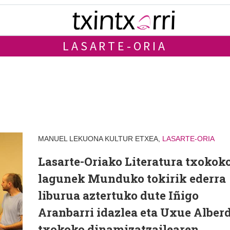
LASARTE-ORIA
MANUEL LEKUONA KULTUR ETXEA,
LASARTE-ORIA
Lasarte-Oriako Literatura txokok
lagunek Munduko tokirik ederra
liburua aztertuko dute Iñigo
Aranbarri idazlea eta Uxue Alberd
txokoko dinamizatzailearen