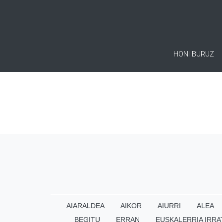
HONI BURUZ
AIARALDEA
AIKOR
AIURRI
ALEA
BEGITU
ERRAN
EUSKALERRIA IRRA