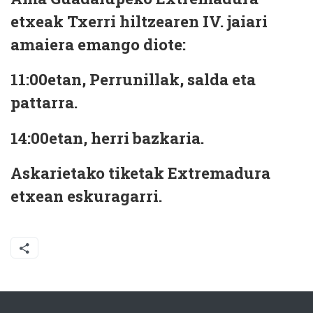
etxeak Txerri hiltzearen IV. jaiari
amaiera emango diote:
11:00etan, Perrunillak, salda eta
pattarra.
14:00etan, herri bazkaria.
Askarietako tiketak Extremadura
etxean eskuragarri.