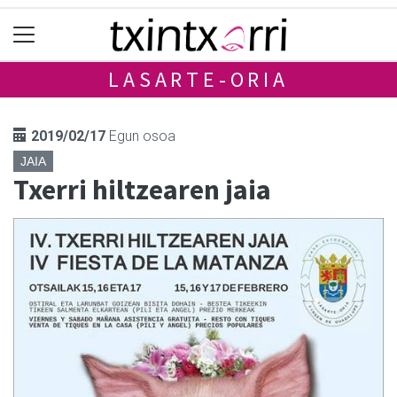
LASARTE-ORIA
2019/02/17
Egun osoa
JAIA
Txerri hiltzearen jaia