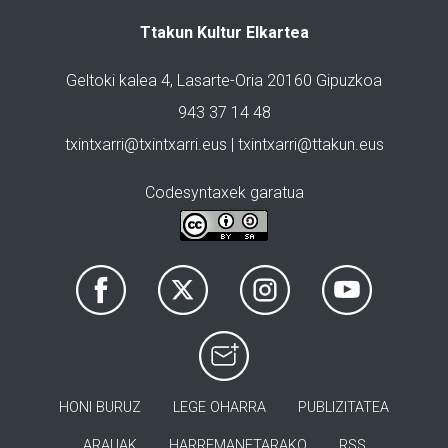
Ttakun Kultur Elkartea
Geltoki kalea 4, Lasarte-Oria 20160 Gipuzkoa
943 37 14 48
txintxarri@txintxarri.eus | txintxarri@ttakun.eus
Codesyntaxek garatua
HONI BURUZ
LEGE OHARRA
PUBLIZITATEA
ARAUAK
HARREMANETARAKO
RSS