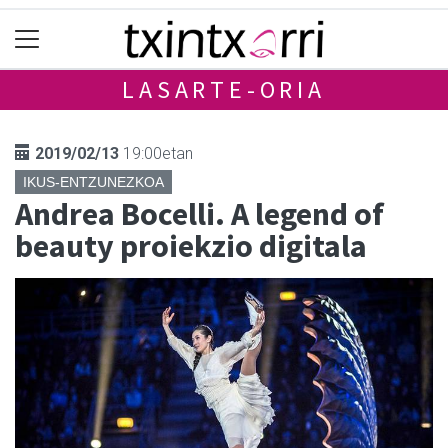
LASARTE-ORIA
2019/02/13
19:00etan
IKUS-ENTZUNEZKOA
Andrea Bocelli. A legend of
beauty proiekzio digitala