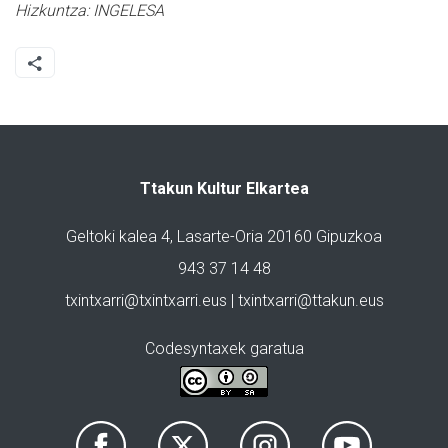
Hizkuntza:
INGELESA
Ttakun Kultur Elkartea
Geltoki kalea 4, Lasarte-Oria 20160 Gipuzkoa
943 37 14 48
txintxarri@txintxarri.eus | txintxarri@ttakun.eus
Codesyntaxek garatua