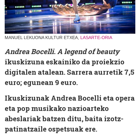
MANUEL LEKUONA KULTUR ETXEA,
LASARTE-ORIA
Andrea Bocelli. A legend of beauty
ikuskizuna eskainiko da proiekzio
digitalen atalean. Sarrera aurretik 7,5
euro; egunean 9 euro.
Ikuskizunak Andrea Bocelli eta opera
eta pop musikako nazioarteko
abeslariak batzen ditu, baita izotz-
patinatzaile ospetsuak ere.