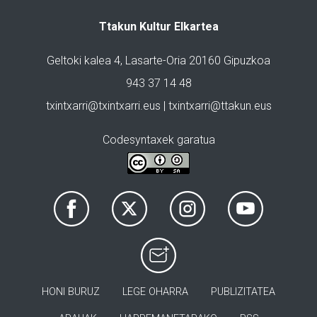
Ttakun Kultur Elkartea
Geltoki kalea 4, Lasarte-Oria 20160 Gipuzkoa
943 37 14 48
txintxarri@txintxarri.eus | txintxarri@ttakun.eus
Codesyntaxek garatua
HONI BURUZ
LEGE OHARRA
PUBLIZITATEA