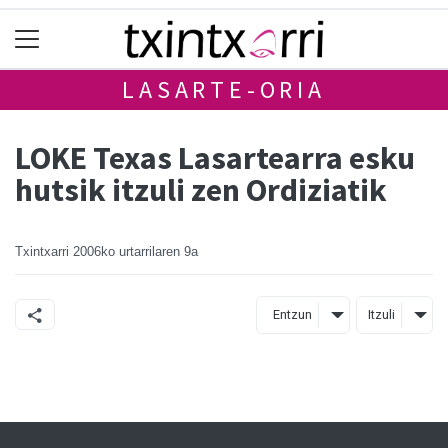
LASARTE-ORIA
LOKE Texas Lasartearra esku
hutsik itzuli zen Ordiziatik
Txintxarri
2006ko urtarrilaren 9a
Entzun
Itzuli