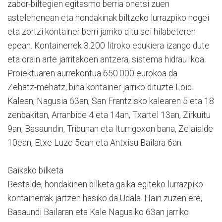
zabor-biltegien egitasmo berria onetsi zuen
astelehenean eta hondakinak biltzeko lurrazpiko hogei
eta zortzi kontainer berri jarriko ditu sei hilabeteren
epean. Kontainerrek 3.200 litroko edukiera izango dute
eta orain arte jarritakoen antzera, sistema hidraulikoa.
Proiektuaren aurrekontua 650.000 eurokoa da.
Zehatz-mehatz, bina kontainer jarriko dituzte Loidi
Kalean, Nagusia 63an, San Frantzisko kalearen 5 eta 18
zenbakitan, Arranbide 4 eta 14an, Txartel 13an, Zirkuitu
9an, Basaundin, Tribunan eta Iturrigoxon bana, Zelaialde
10ean, Etxe Luze 5ean eta Antxisu Bailara 6an.
Gaikako bilketa
Bestalde, hondakinen bilketa gaika egiteko lurrazpiko
kontainerrak jartzen hasiko da Udala. Hain zuzen ere,
Basaundi Bailaran eta Kale Nagusiko 63an jarriko