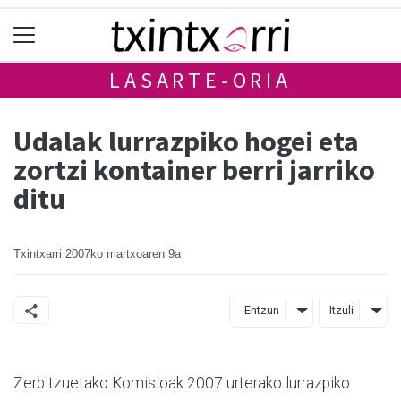
LASARTE-ORIA
Udalak lurrazpiko hogei eta
zortzi kontainer berri jarriko
ditu
Txintxarri
2007ko martxoaren 9a
Entzun
Itzuli
Zerbitzuetako Komisioak 2007 urterako lurrazpiko