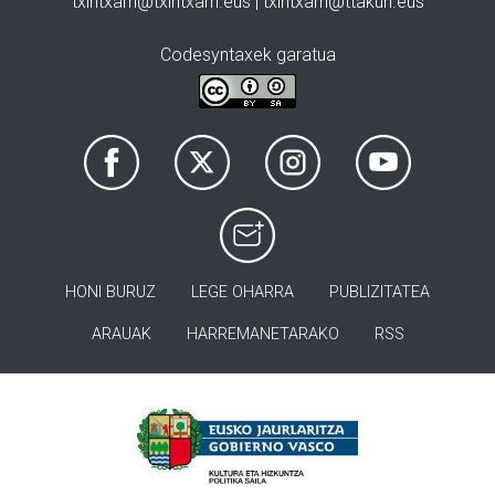
txintxarri@txintxarri.eus | txintxarri@ttakun.eus
Codesyntaxek garatua
HONI BURUZ
LEGE OHARRA
PUBLIZITATEA
ARAUAK
HARREMANETARAKO
RSS