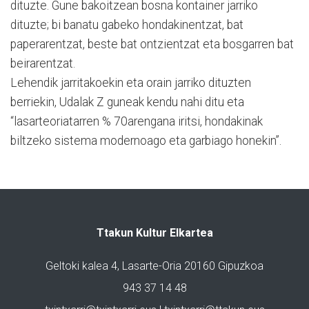
dituzte. Gune bakoitzean bosna kontainer jarriko
dituzte; bi banatu gabeko hondakinentzat, bat
paperarentzat, beste bat ontzientzat eta bosgarren bat
beirarentzat.
Lehendik jarritakoekin eta orain jarriko dituzten
berriekin, Udalak Z guneak kendu nahi ditu eta
“lasarteoriatarren % 70arengana iritsi, hondakinak
biltzeko sistema modernoago eta garbiago honekin”.
Ttakun Kultur Elkartea
Geltoki kalea 4, Lasarte-Oria 20160 Gipuzkoa
943 37 14 48