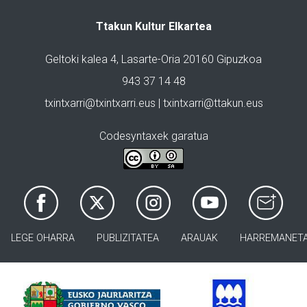
Ttakun Kultur Elkartea
Geltoki kalea 4, Lasarte-Oria 20160 Gipuzkoa
943 37 14 48
txintxarri@txintxarri.eus | txintxarri@ttakun.eus
Codesyntaxek garatua
LEGE OHARRA
PUBLIZITATEA
ARAUAK
HARREMANET