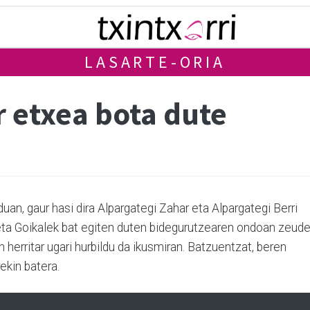
LASARTE-ORIA
r etxea bota dute
an, gaur hasi dira Alpargategi Zahar eta Alpargategi Berri
eta Goikalek bat egiten duten bidegurutzearen ondoan zeud
n herritar ugari hurbildu da ikusmiran. Batzuentzat, beren
ekin batera.