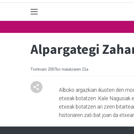
Alpargategi Zaha
Txintxarri
2007ko maiatzaren 21a
Alboko argazkian ikusten den modu
etxeak botatzen. Kale Nagusiak 
etxeak botatzen ari ziren bitartea
historiaren zati bat joan da etxear