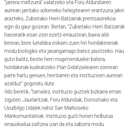
“jarrera maltzurra” salatzeko eta Foru Aldundiaren
aurrean jarritako azkeneko helegitearen erantzuna jakin
arazteko, Zubietako Herri-Batzarrak prentsaurrekoa
egin du gaur goizean. Bertan, “Zubietako Herri Batzarrak
hasieratik esan zion ezetz errausteari, baina aldi
berean, bere lurraldea eskaini zuen hiri hondakinenak
modu biologiko eta jasangarriago batez jasotzeko. Hau
gutxi balitz, beste herri mugimenduekin batera,
hondakinak kudeatzeko Plan Gidatzailearen sorreran
parte hartu genuen, herritarren eta instituzioen aurrean
azalduz” gogoratu dute.
Ildo beretik, “tamalez, instituzio guztiek bizkarra eman
ziguten, Jaurlaritzak, Foru Aldundiak, Donostiako eta
Usurbilgo Udalek nahiz San Markoseko
Mankomunitateak. Instituzio guzti horien helburua
errauskailua saltzea izan da eta zaborra modu