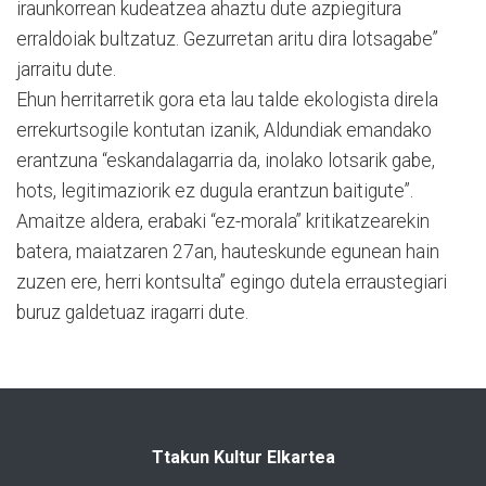
iraunkorrean kudeatzea ahaztu dute azpiegitura
erraldoiak bultzatuz. Gezurretan aritu dira lotsagabe”
jarraitu dute.
Ehun herritarretik gora eta lau talde ekologista direla
errekurtsogile kontutan izanik, Aldundiak emandako
erantzuna “eskandalagarria da, inolako lotsarik gabe,
hots, legitimaziorik ez dugula erantzun baitigute”.
Amaitze aldera, erabaki “ez-morala” kritikatzearekin
batera, maiatzaren 27an, hauteskunde egunean hain
zuzen ere, herri kontsulta” egingo dutela erraustegiari
buruz galdetuaz iragarri dute.
Ttakun Kultur Elkartea