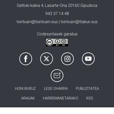
Geltoki kalea 4, Lasarte-Oria 20160 Gipuzkoa
943 37 14 48
txintxarri@txintxarri.eus | txintxarri@ttakun.eus
Codesyntaxek garatua
HONI BURUZ
LEGE OHARRA
PUBLIZITATEA
ARAUAK
HARREMANETARAKO
RSS