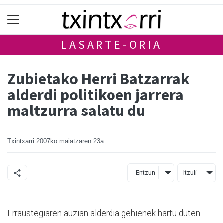
LASARTE-ORIA
Zubietako Herri Batzarrak
alderdi politikoen jarrera
maltzurra salatu du
Txintxarri
2007ko maiatzaren 23a
Entzun
Itzuli
Erraustegiaren auzian alderdia gehienek hartu duten