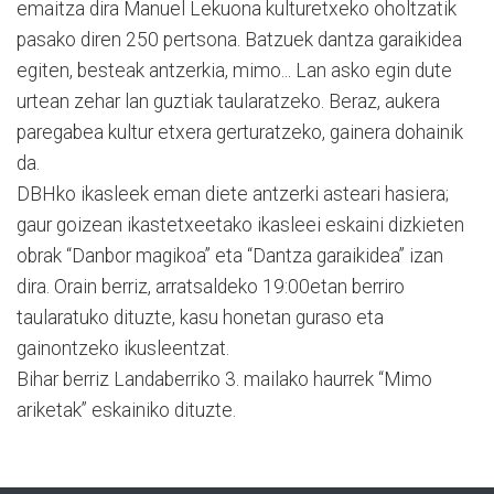
emaitza dira Manuel Lekuona kulturetxeko oholtzatik
pasako diren 250 pertsona. Batzuek dantza garaikidea
egiten, besteak antzerkia, mimo... Lan asko egin dute
urtean zehar lan guztiak taularatzeko. Beraz, aukera
paregabea kultur etxera gerturatzeko, gainera dohainik
da.
DBHko ikasleek eman diete antzerki asteari hasiera;
gaur goizean ikastetxeetako ikasleei eskaini dizkieten
obrak “Danbor magikoa” eta “Dantza garaikidea” izan
dira. Orain berriz, arratsaldeko 19:00etan berriro
taularatuko dituzte, kasu honetan guraso eta
gainontzeko ikusleentzat.
Bihar berriz Landaberriko 3. mailako haurrek “Mimo
ariketak” eskainiko dituzte.