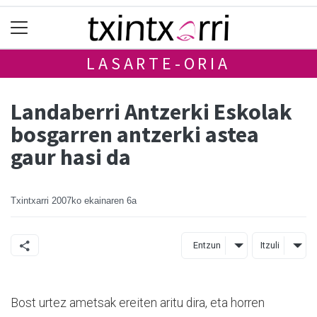
LASARTE-ORIA
Landaberri Antzerki Eskolak
bosgarren antzerki astea
gaur hasi da
Txintxarri
2007ko ekainaren 6a
Entzun
Itzuli
Bost urtez ametsak ereiten aritu dira, eta horren