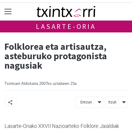
LASARTE-ORIA
Folklorea eta artisautza,
asteburuko protagonista
nagusiak
Txintxarri Aldizkaria
2007ko uztailaren 23a
Entzun
Itzuli
Lasarte-Oriako XXVII.Nazioarteko Folklore Jaialdiak