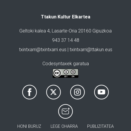
Ttakun Kultur Elkartea
Geltoki kalea 4, Lasarte-Oria 20160 Gipuzkoa
943 37 14 48
txintxarri@txintxarri.eus | txintxarri@ttakun.eus
Codesyntaxek garatua
HONI BURUZ
LEGE OHARRA
PUBLIZITATEA