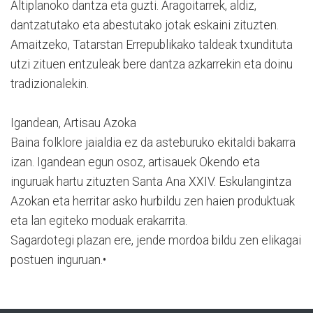
Altiplanoko dantza eta guzti. Aragoitarrek, aldiz,
dantzatutako eta abestutako jotak eskaini zituzten.
Amaitzeko, Tatarstan Errepublikako taldeak txundituta
utzi zituen entzuleak bere dantza azkarrekin eta doinu
tradizionalekin.
Igandean, Artisau Azoka
Baina folklore jaialdia ez da asteburuko ekitaldi bakarra
izan. Igandean egun osoz, artisauek Okendo eta
inguruak hartu zituzten Santa Ana XXIV. Eskulangintza
Azokan eta herritar asko hurbildu zen haien produktuak
eta lan egiteko moduak erakarrita.
Sagardotegi plazan ere, jende mordoa bildu zen elikagai
postuen inguruan.•