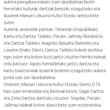
aukera paregabea eskaini zuen larunbatean beste
herrietako kulturak, dantzak bereziki, ezagutzeko eta
ikusleek Manuel Lekuona Kultur Etxeko aretoa bete
zuten.
Aurretik, arratsalde partean, Tatarstan Errepublikako
Kantu eta Dantza Taldeko, Peruko Jallmay Abesbatza
eta Dantza Taldeko, Aragoiko Baluarte Baleteko eta
Lasarte-Oriako Erketz Dantza Taldeko kideek desfilea
egin zuten eta kolore biziz jantzi zituzten herriko kaleak
ordu batzuez. Aipatu herrialdetako jantzi, dantza eta
kantu tradizionalak azaletik bederen ezagutzeko aukera
polita izan zen larunbatekoa.
Ondoren, Manuel Lekuona Kultur Etxean, Erketz D.T.k
hasi zuen emanaldia eta, besteak beste, Sagar Dantza
eta Zinta Dantza, dantzatu zituzten. Segidan, Peruko
Jallmay taldeak kolore alaiez bete zuen eszenatokia,