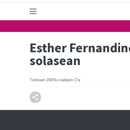
Esther Fernandin
solasean
Txintxarri
2007ko irailaren 17a