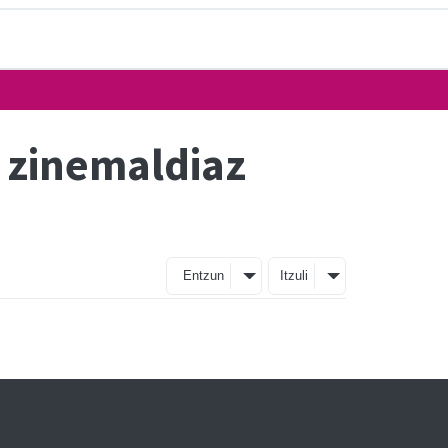
 zinemaldiaz
Entzun
Itzuli