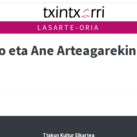
LASARTE-ORIA
o eta Ane Arteagarekin
Ttakun Kultur Elkartea