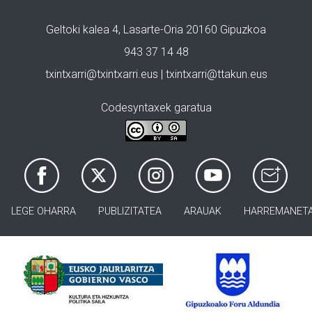
Geltoki kalea 4, Lasarte-Oria 20160 Gipuzkoa
943 37 14 48
txintxarri@txintxarri.eus | txintxarri@ttakun.eus
Codesyntaxek garatua
LEGE OHARRA
PUBLIZITATEA
ARAUAK
HARREMANET