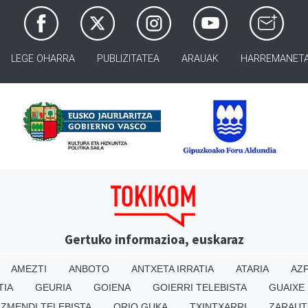
LEGE OHARRA
PUBLIZITATEA
ARAUAK
HARREMANET
Gertuko informazioa, euskaraz
AMEZTI
ANBOTO
ANTXETA IRRATIA
ATARIA
AZP
TIA
GEURIA
GOIENA
GOIERRI TELEBISTA
GUAIXE
IZMENDI TELEBISTA
ORIO GUKA
TXINTXARRI
ZARAUT