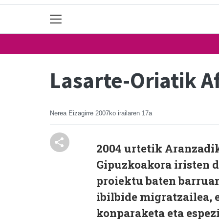
Lasarte-Oriatik A
Nerea Eizagirre
2007ko irailaren 17a
2004 urtetik Aranzadik
Gipuzkoakora iristen d
proiektu baten barrua
ibilbide migratzailea,
konparaketa eta espez