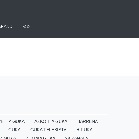
ARAKO
RSS
EITIA GUKA
AZKOITIA GUKA
BARRENA
GUKA
GUKA TELEBISTA
HIRUKA
Z GUKA
ZUMAIA GUKA
28 KANALA