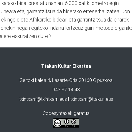
ikarako bidai prestatu nahian. 6.000 bat kilometro egin
uineara eta, garrantzitsua da biderako erreserba izatea. Jon
i ekingo diote Afrikarako bideari eta garrantzitsua da enarek
honekin hegan egiteko indarra lortzeaz gain, metodo organik
a ere eskuratzen dute."•
Ttakun Kultur Elkartea
Geltoki kalea 4, Lasarte-Oria 20160 Gipuzkoa
943 37 14 48
txintxarri@txintxarri.eus | txintxarri@ttakun.eus
Codesyntaxek garatua