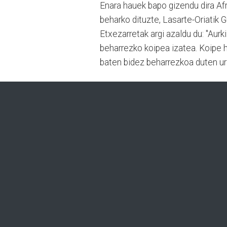
Enara hauek bapo gizendu dira Afr
beharko dituzte, Lasarte-Oriatik G
Etxezarretak argi azaldu du: "Aurk
beharrezko koipea izatea. Koipe 
baten bidez beharrezkoa duten ur