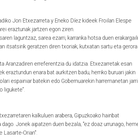
adiko Jon Etxezarreta y Eneko Díez kideek Froilan Elespe
ei eraztunak jartzen egon ziren.
ren laguntzaz, sarea ezarri, karranka hotsa duen erakargail
an itsatsirik geratzen diren txoriak, kutxatan sartu eta gerora
eta Aranzadiren erreferentzia du idatzia. Etxezarretak esan
itek eraztundun enara bat aurkitzen badu, herriko buruari jakin
iolari espainiar batekin edo Gobernuarekin harremanetan jarri
o ligukete”.
txezarretaren kalkuluen arabera, Gipuzkoako hainbat
a dago. Jonek aipatzen duen bezala, "ez doaz urrunago, hem
e Lasarte-Orian".