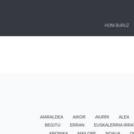
HONI BURUZ
AIARALDEA
AIKOR
AIURRI
ALEA
BEGITU
ERRAN
EUSKALERRIA IRRA
KRONIKA
MAILOPE
NOAUA
O