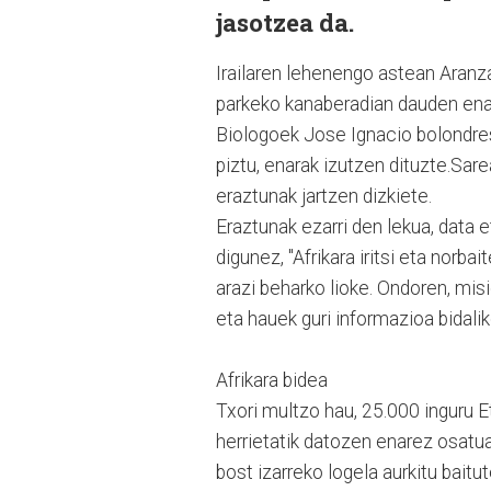
jasotzea da.
Irailaren lehenengo astean Aranz
parkeko kanaberadian dauden enar
Biologoek Jose Ignacio bolondresa
piztu, enarak izutzen dituzte.Sare
eraztunak jartzen dizkiete.
Eraztunak ezarri den lekua, data 
digunez, "Afrikara iritsi eta norba
arazi beharko lioke. Ondoren, mis
eta hauek guri informazioa bidalik
Afrikara bidea
Txori multzo hau, 25.000 inguru E
herrietatik datozen enarez osatu
bost izarreko logela aurkitu baitut