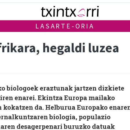
LASARTE-ORIA
frikara, hegaldi luzea
o biologoek eraztunak jartzen dizkiete
iren enarei. Ekintza Europa mailako
n kokatzen da. Helburua Europako enare
 ernalkuntzaren biologia, populazio
iaren desagerpenari buruzko datuak