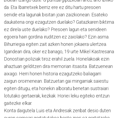
da. Eta Ibarretxek berriz ere ez ditu hartu presoen
senide eta lagunak bisitan joan zaizkionean. Esateko
daukatena ongi ezagutzen duelako? Gatazkaren biktima
ez direla uste duelako? Presoen lagun eta senideen
egoera hain gordina iruditzen ez zaiolako? Ezin asma.
Bihurriegia egiten zait azken honen jokaera ulertzea.
Igandean dira, oker ez banago, 19 urte Mikel Kastresana
Donostian poliziak tiroz erahil zuela. Honelakoak ezin
ahaztuan gelditzen dira memorian itsasita. Batzuenean
aixago. Herri honen historia ezagutzeko baliagarri
zaigun oroimenean. Batzuetan gai mingarriak saiestu
egiten ditugu, eta honekin alboratu benetan sustraiari
lotutako gertaerak, kezkak. Horiei leku egiteko entzun
gaitezke elkar.
Konta daigutela Luis eta Andresak zenbat desio duten
euren semeari gertatutakoa beste inori ez gertatzeko.