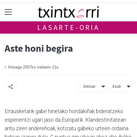
LASARTE-ORIA
Aste honi begira
I. Arteaga
2007ko irailaren 21a
Entzun
Itzuli
Errausketarik gabe hirietako hondakiñak bideratzeko
esperientzi ugari jaso da Europatik. Klandestinitatean
aritu ziren andereñoak, kotizatu gabeko urteen ordaina
bidean izango dute. G puntua gipuzkoan ahoz aho ibiliko