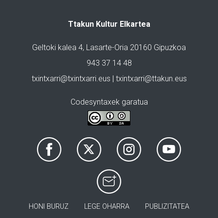
Ttakun Kultur Elkartea
Geltoki kalea 4, Lasarte-Oria 20160 Gipuzkoa
943 37 14 48
txintxarri@txintxarri.eus | txintxarri@ttakun.eus
Codesyntaxek garatua
HONI BURUZ
LEGE OHARRA
PUBLIZITATEA