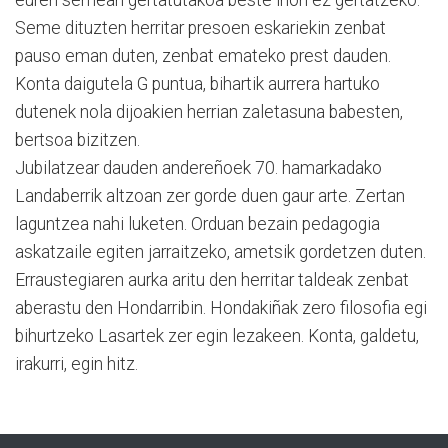
Seme dituzten herritar presoen eskariekin zenbat
pauso eman duten, zenbat emateko prest dauden.
Konta daigutela G puntua, bihartik aurrera hartuko
dutenek nola dijoakien herrian zaletasuna babesten,
bertsoa bizitzen.
Jubilatzear dauden andereñoek 70. hamarkadako
Landaberrik altzoan zer gorde duen gaur arte. Zertan
laguntzea nahi luketen. Orduan bezain pedagogia
askatzaile egiten jarraitzeko, ametsik gordetzen duten.
Erraustegiaren aurka aritu den herritar taldeak zenbat
aberastu den Hondarribin. Hondakiñak zero filosofia egi
bihurtzeko Lasartek zer egin lezakeen. Konta, galdetu,
irakurri, egin hitz.