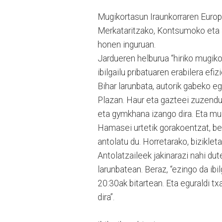
Mugikortasun Iraunkorraren Euro
Merkataritzako, Kontsumoko eta 
honen inguruan.
Jardueren helburua “hiriko mugiko
ibilgailu pribatuaren erabilera efi
Bihar larunbata, autorik gabeko e
Plazan. Haur eta gazteei zuzendut
eta gymkhana izango dira. Eta mugi
Hamasei urtetik gorakoentzat, be
antolatu du. Horretarako, bizikleta
Antolatzaileek jakinarazi nahi dut
larunbatean. Beraz, “ezingo da ibil
20:30ak bitartean. Eta eguraldi tx
dira”.