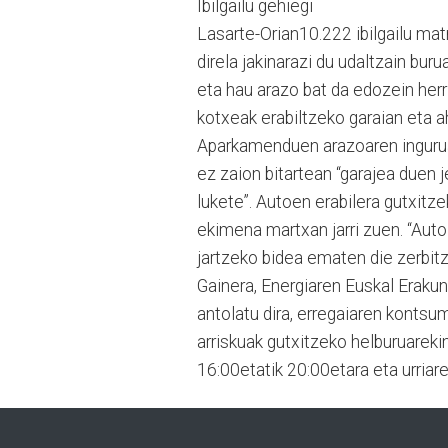
Ibilgailu gehiegi
Lasarte-Orian10.222 ibilgailu ma
direla jakinarazi du udaltzain buru
eta hau arazo bat da edozein herri
kotxeak erabiltzeko garaian eta ah
Aparkamenduen arazoaren inguruan
ez zaion bitartean “garajea duen j
lukete”. Autoen erabilera gutxitze
ekimena martxan jarri zuen. “Auto
jartzeko bidea ematen die zerbitz
Gainera, Energiaren Euskal Erakun
antolatu dira, erregaiaren konts
arriskuak gutxitzeko helburuarekin
16:00etatik 20:00etara eta urriar