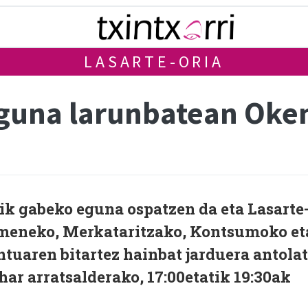
LASARTE-ORIA
eguna larunbatean Oke
rik gabeko eguna ospatzen da eta Lasarte
meneko, Merkataritzako, Kontsumoko et
tuaren bitartez hainbat jarduera antola
har arratsalderako, 17:00etatik 19:30ak