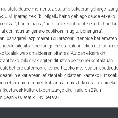
trikulatuta daude momentuz eta urte bukaeran gehiago izan
ak, J.M. Iparragirrek: “bi ibilgailu baino gehiago daude etxeko
rentzat”, honen harira, “herritarrok kontziente izan behar dug
al den neurrian garraio publikoan mugitu behar gara”.
 Iparragirrek azpimarratu du arazoari irtenbide bat ematen
endeak ibilgailuak bertan gorde eta kalean lekua utzi behark
ko Udalak web orrialdearen bitartez “Autoan elkarrekin”
z antzeko ibilbideak egiten dituzten pertsonei kontaktuan
uak, betiere automobila konpartitzeko interesaturik badaude
dearekin elkarlanean, efizienteki gidatzen ikasteko kurtsoak
umoa eta ingurumenaren kutsadura murrizteko eta errepideko
. Ikastaroak kultur etxean izango dira, irailaren 29an
en 6ean 9:00etatik 13:00etara.•