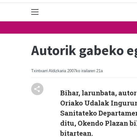
Autorik gabeko 
Txintxarri Aldizkaria
2007ko irailaren 21a
Bihar, larunbata, auto
Oriako Udalak Inguru
Sanitateko Departamen
ditu, Okendo Plazan bi
bitartean.