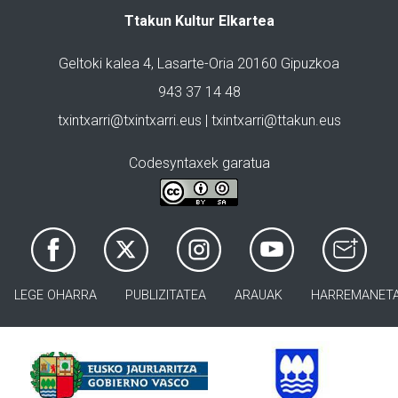
Ttakun Kultur Elkartea
Geltoki kalea 4, Lasarte-Oria 20160 Gipuzkoa
943 37 14 48
txintxarri@txintxarri.eus | txintxarri@ttakun.eus
Codesyntaxek garatua
LEGE OHARRA
PUBLIZITATEA
ARAUAK
HARREMANET