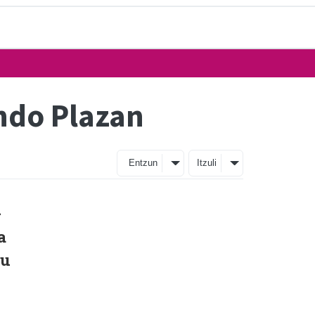
ndo Plazan
Entzun
Itzuli
-
a
tu