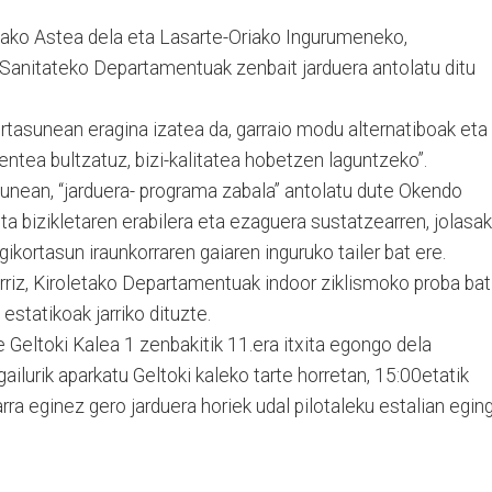
pako Astea dela eta Lasarte-Oriako Ingurumeneko,
Sanitateko Departamentuak zenbait jarduera antolatu ditu
rtasunean eragina izatea da, garraio modu alternatiboak eta
zientea bultzatuz, bizi-kalitatea hobetzen laguntzeko”.
gunean, “jarduera- programa zabala” antolatu dute Okendo
a bizikletaren erabilera eta ezaguera sustatzearren, jolasak
kortasun iraunkorraren gaiaren inguruko tailer bat ere.
rriz, Kiroletako Departamentuak indoor ziklismoko proba bat
 estatikoak jarriko dituzte.
e Geltoki Kalea 1 zenbakitik 11.era itxita egongo dela
gailurik aparkatu Geltoki kaleko tarte horretan, 15:00etatik
arra eginez gero jarduera horiek udal pilotaleku estalian egin