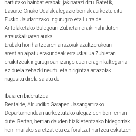
hartutako hainbat erabaki jakinarazi ditu. Batetik,
Lasarte-Oriako Udalak alegazio berriak aurkeztu ditu
Eusko Jaurlaritzako Ingurugiro eta Lurralde
Antolaketako Bulegoan, Zubietan eraiki nahi duten
errauskailuaren aurka.
Erabaki hori hartzearen arrazoiak azaltzerakoan,
arestian aipatu erakundeak errauskailua Zubietan
eraikitzeak ingurugiroan izango duen eragin kaltegarria
ez duela zehazki neurtu eta hirigintza arrazoiak
nagusitu direla salatu du.
Ibaiaren bideratzea
Bestalde, Aldundiko Garapen Jasangarrirako
Departamenduan aurkeztutako alegazioen berri eman
dute. Bertan, herrian dauden bizikletentzako bidegorriak
herri mailako saretzat eta ez foraltzat hartzea eskatzen