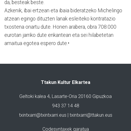
da, besteak beste.
Azkenik, ibai ertzean eta ibaia bideratzeko Michelingo
atzean egingo dituzten lanak esleiteko kontratazio
txostena onartu dute. Honen arabera, obra 708.000
eurotan jarriko dute enkantean eta sei hilabetetan
amaitua egotea espero dute.•
Ttakun Kultur Elkartea
Geltoki kalea 4, Lasarte-Oria 20160 Gipuzkoa
943 37 14 48
txintxarri@txintxarri.eus | txintxarri@ttakun.eus
Codesyntaxek garatua