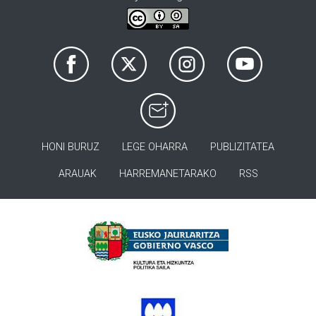
HONI BURUZ
LEGE OHARRA
PUBLIZITATEA
ARAUAK
HARREMANETARAKO
RSS