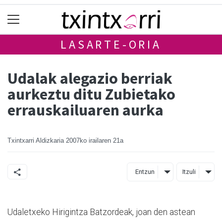
LASARTE-ORIA
Udalak alegazio berriak
aurkeztu ditu Zubietako
errauskailuaren aurka
Txintxarri Aldizkaria
2007ko irailaren 21a
Entzun
Itzuli
Udaletxeko Hirigintza Batzordeak, joan den astean