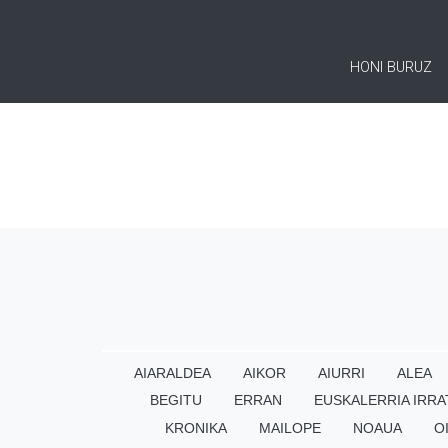
HONI BURUZ
AIARALDEA
AIKOR
AIURRI
ALEA
BEGITU
ERRAN
EUSKALERRIA IRRA
KRONIKA
MAILOPE
NOAUA
O