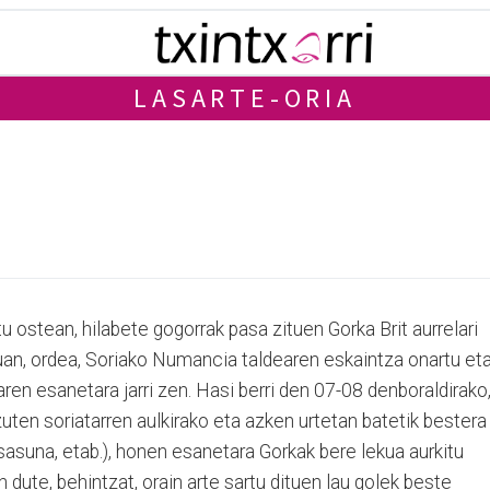
LASARTE-ORIA
u ostean, hilabete gogorrak pasa zituen Gorka Brit aurrelari
uan, ordea, Soriako Numancia taldearen eskaintza onartu et
en esanetara jarri zen. Hasi berri den 07-08 denboraldirako
uten soriatarren aulkirako eta azken urtetan batetik bestera
Osasuna, etab.), honen esanetara Gorkak bere lekua aurkitu
 dute, behintzat, orain arte sartu dituen lau golek beste