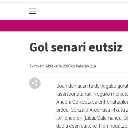
Gol senari eutsiz
Txintxarri Aldizkaria
2007ko irailaren 21a
Joan den udan talderik gabe gerat
lasarteoriatarrak. Neguko merkat
Andoni Goikoetxea entrenatzailear
ordea, Gonzalo Arconada fitxatu z
ibili ondoren (Eibar, Salamanca, 
duela esan daiteke. Hori frogatzen