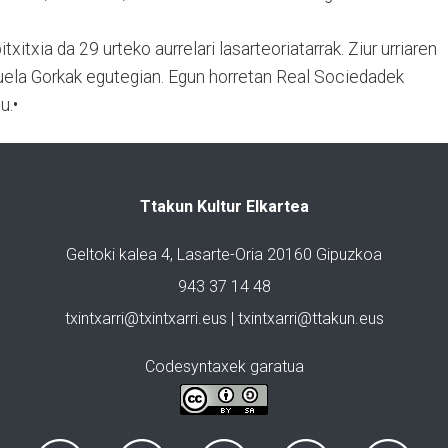
xitxia da 29 urteko aurrelari lasarteoriatarrak. Ziur urriaren
duela Gorkak egutegian. Egun horretan Real Sociedadek
u.•
Ttakun Kultur Elkartea
Geltoki kalea 4, Lasarte-Oria 20160 Gipuzkoa
943 37 14 48
txintxarri@txintxarri.eus | txintxarri@ttakun.eus
Codesyntaxek garatua