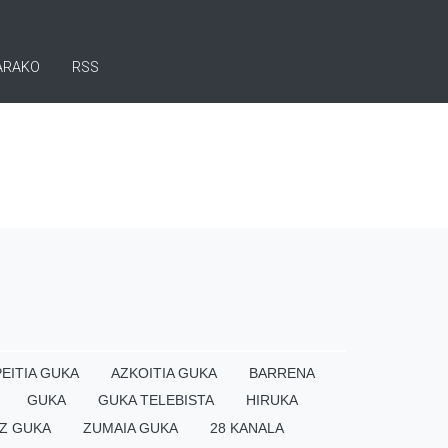
ARAKO
RSS
EITIA GUKA
AZKOITIA GUKA
BARRENA
GUKA
GUKA TELEBISTA
HIRUKA
Z GUKA
ZUMAIA GUKA
28 KANALA