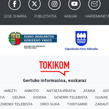
LEGE OHARRA
PUBLIZITATEA
ARAUAK
HARREMANET
Gertuko informazioa, euskaraz
AMEZTI
ANBOTO
ANTXETA IRRATIA
ATARIA
AZP
TIA
GEURIA
GOIENA
GOIERRI TELEBISTA
GUAIXE
IZMENDI TELEBISTA
ORIO GUKA
TXINTXARRI
ZARAUT