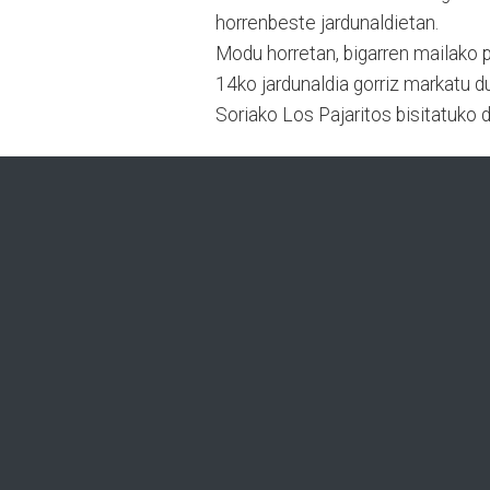
horrenbeste jardunaldietan.
Modu horretan, bigarren mailako pit
14ko jardunaldia gorriz markatu 
Soriako Los Pajaritos bisitatuko d