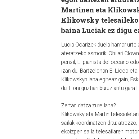
Martinen eta Klikowsk
Klikowsky telesaileko 
baina Luciak ez digu e
Lucia Ocarizek duela hamar urte 
ateratzeko asmorik. Ohilari Clowne
pensil, El pianista del oceano ed
izan du; Bartzelonan El Liceo eta
Klikowskyn lana egiteaz gain, Es
du. Honi guztiari buruz aritu gara
Zertan datza zure lana?
Klikowsky eta Martin telesailetan
sailak koordinatzen ditu: atrezzo, 
ekoizpen saila telesailaren motor