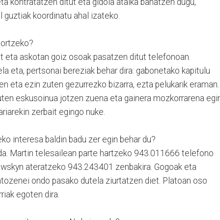
eta kontratatzen ditut eta gidoia atalka banatzen dugu,
l guztiak koordinatu ahal izateko.
lortzeko?
at eta askotan goiz osoak pasatzen ditut telefonoan.
la eta, pertsonai bereziak behar dira: gabonetako kapitulu
en eta ezin zuten gezurrezko bizarra, ezta pelukarik eraman.
uten eskusoinua jotzen zuena eta gainera mozkorrarena egi
ariarekin zerbait egingo nuke.
teko interesa baldin badu zer egin behar du?
 da. Martin telesailean parte hartzeko 943.011666 telefono
kowskyn ateratzeko 943.243401 zenbakira. Gogoak eta
atozenei ondo pasako dutela ziurtatzen diet. Platoan oso
iak egoten dira.