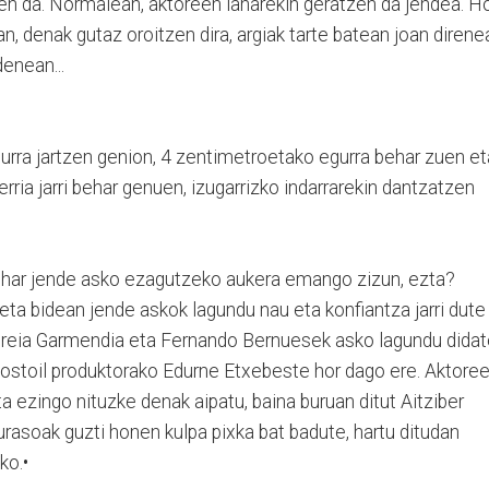
en da. Normalean, aktoreen lanarekin geratzen da jendea. Ho
an, denak gutaz oroitzen dira, argiak tarte batean joan direne
enean...
urra jartzen genion, 4 zentimetroetako egurra behar zuen et
erria jarri behar genuen, izugarrizko indarrarekin dantzatzen
har jende asko ezagutzeko aukera emango zizun, ezta?
ta bidean jende askok lagundu nau eta konfiantza jarri dute
Mireia Garmendia eta Fernando Bernuesek asko lagundu dida
Hostoil produktorako Edurne Etxebeste hor dago ere. Aktoree
a ezingo nituzke denak aipatu, baina buruan ditut Aitziber
rasoak guzti honen kulpa pixka bat badute, hartu ditudan
ko.•