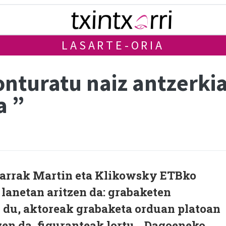
LASARTE-ORIA
nturatu naiz antzerki
a ”
riarrak Martin eta Klikowsky ETBko
 lanetan aritzen da: grabaketen
 du, aktoreak grabaketa orduan platoan
en da, figuranteak lortu... Dagoeneko,