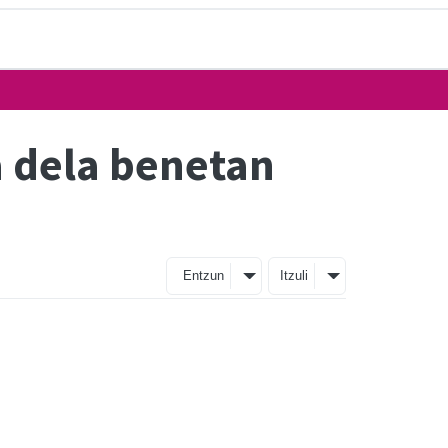
a dela benetan
Entzun
Itzuli