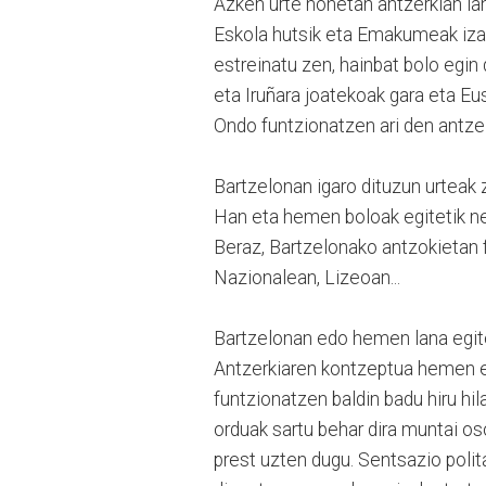
Azken urte honetan antzerkian lan
Eskola hutsik eta Emakumeak iza
estreinatu zen, hainbat bolo egin
eta Iruñara joatekoak gara eta Eus
Ondo funtzionatzen ari den antzez
Bartzelonan igaro dituzun urteak z
Han eta hemen boloak egitetik nen
Beraz, Bartzelonako antzokietan 
Nazionalean, Lizeoan...
Bartzelonan edo hemen lana egit
Antzerkiaren kontzeptua hemen ed
funtzionatzen baldin badu hiru hi
orduak sartu behar dira muntai o
prest uzten dugu. Sentsazio polit