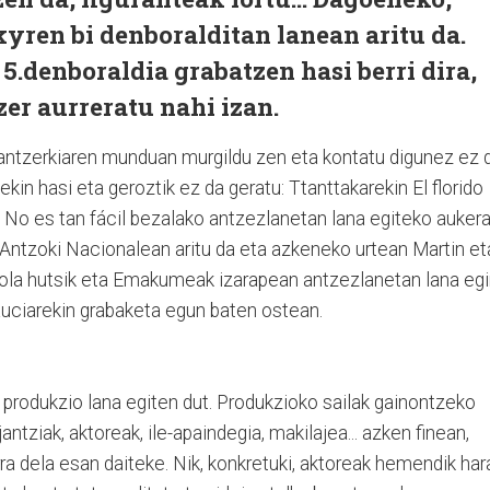
yren bi denboralditan lanean aritu da.
5.denboraldia grabatzen hasi berri dira,
zer aurreratu nahi izan.
antzerkiaren munduan murgildu zen eta kontatu digunez ez 
kin hasi eta geroztik ez da geratu: Ttanttakarekin El florido
o No es tan fácil bezalako antzezlanetan lana egiteko auker
 Antzoki Nacionalean aritu da eta azkeneko urtean Martin et
kola hutsik eta Emakumeak izarapean antzezlanetan lana eg
 Luciarekin grabaketa egun baten ostean.
 produkzio lana egiten dut. Produkzioko sailak gainontzeko
jantziak, aktoreak, ile-apaindegia, makilajea... azken finean,
ra dela esan daiteke. Nik, konkretuki, aktoreak hemendik har