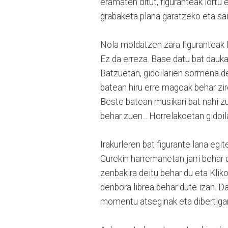
eramaten ditut, figuranteak lortu 
grabaketa plana garatzeko eta sai
Nola moldatzen zara figuranteak 
Ez da erreza. Base datu bat dauk
Batzuetan, gidoilarien sormena de
batean hiru erre magoak behar zir
Beste batean musikari bat nahi z
behar zuen... Horrelakoetan gidoil
Irakurleren bat figurante lana egi
Gurekin harremanetan jarri behar
zenbakira deitu behar du eta Kli
denbora librea behar dute izan. D
momentu atseginak eta dibertigarr