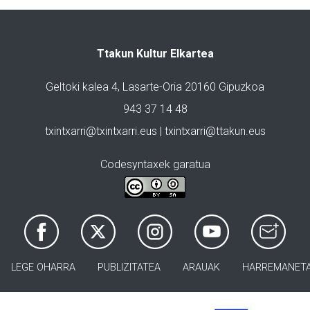
Ttakun Kultur Elkartea
Geltoki kalea 4, Lasarte-Oria 20160 Gipuzkoa
943 37 14 48
txintxarri@txintxarri.eus | txintxarri@ttakun.eus
Codesyntaxek garatua
LEGE OHARRA
PUBLIZITATEA
ARAUAK
HARREMANET