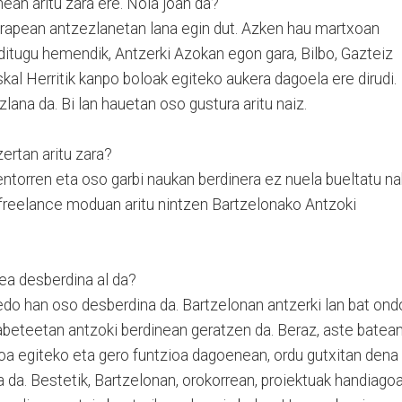
ean aritu zara ere. Nola joan da?
rapean antzezlanetan lana egin dut. Azken hau martxoan
 ditugu hemendik, Antzerki Azokan egon gara, Bilbo, Gazteiz
kal Herritik kanpo boloak egiteko aukera dagoela ere dirudi.
lana da. Bi lan hauetan oso gustura aritu naiz.
ertan aritu zara?
torren eta oso garbi naukan berdinera ez nuela bueltatu nah
freelance moduan aritu nintzen Bartzelonako Antzoki
ea desberdina al da?
o han oso desberdina da. Bartzelonan antzerki lan bat ond
labeteetan antzoki berdinean geratzen da. Beraz, aste batea
soa egiteko eta gero funtzioa dagoenean, ordu gutxitan dena
a da. Bestetik, Bartzelonan, orokorrean, proiektuak handiago