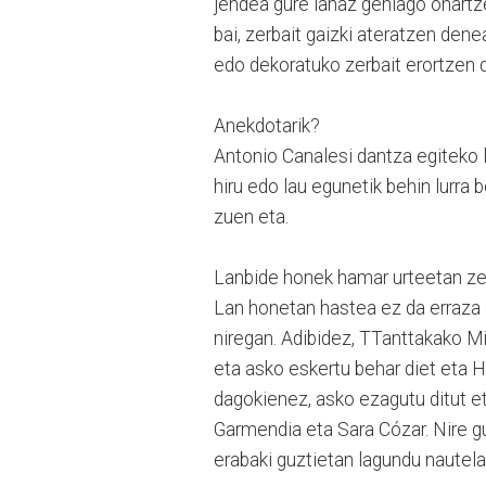
jendea gure lanaz gehiago ohartz
bai, zerbait gaizki ateratzen dene
edo dekoratuko zerbait erortzen d
Anekdotarik?
Antonio Canalesi dantza egiteko l
hiru edo lau egunetik behin lurra b
zuen eta.
Lanbide honek hamar urteetan ze
Lan honetan hastea ez da erraza e
niregan. Adibidez, TTanttakako 
eta asko eskertu behar diet eta 
dagokienez, asko ezagutu ditut et
Garmendia eta Sara Cózar. Nire gu
erabaki guztietan lagundu nautela