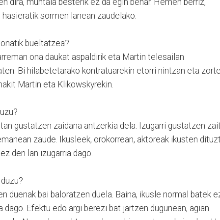
en dira, muntaia besterik ez da egin behar. Hemen berriz,
, hasieratik sormen lanean zaudelako.
lonatik bueltatzea?
rreman ona daukat aspaldirik eta Martin telesailan
ten. Bi hilabetetarako kontratuarekin etorri nintzan eta zort
makit Martin eta Klikowskyrekin.
duzu?
an gustatzen zaidana antzerkia dela. Izugarri gustatzen zait
manean zaude. Ikusleek, orokorrean, aktoreak ikusten dituzt
 ez den lan izugarria dago.
l duzu?
en duenak bai baloratzen duela. Baina, ikusle normal batek e
a dago. Efektu edo argi berezi bat jartzen dugunean, agian