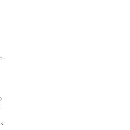
i.
o
n
ak