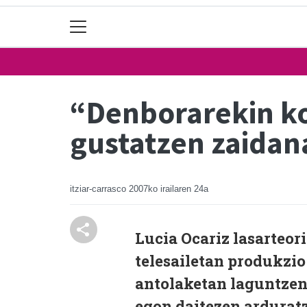
“Denborarekin ko
gustatzen zaidan
itziar-carrasco
2007ko irailaren 24a
Lucia Ocariz lasarteo
telesailetan produkzio
antolaketan laguntzen
egon daitezen arduratz