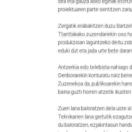
dira eta gauza asko eginak etortz
proiektuaren parte sentitzen zara
Zergatik erabakitzen duzu Bartze
Ttanttakako zuzendariekin oso ha
produkzioan laguntzeko deitu zida
eduki dut eta jada urte bete dara
Antzerkia edo telebista nahiago 
Denborarekin konturatu naiz benet
Zuzenekoa da, publikoarekin harre
baina guzti horren atzetik ikusten
Zuen lana baloratzen dela uste a
Teknikarien lana gertutik ezagutz
du baloratzen, ezjakintasun handi