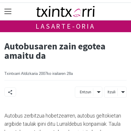
LASARTE-ORIA
Autobusaren zain egotea
amaitu da
Txintxarri Aldizkaria
2007ko irailaren 28a
Entzun
Itzuli
Autobus zerbitzua hobetzearren, autobus geltokietan
argibide taulak ipini ditu Lurraldebus konpainiak. Taula