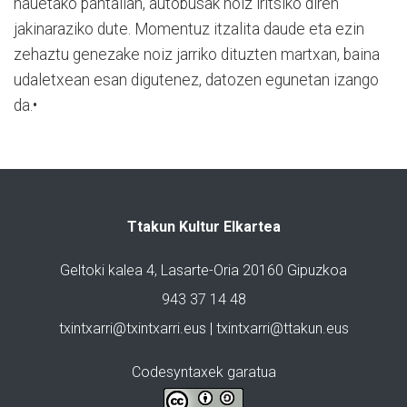
hauetako pantailan, autobusak noiz iritsiko diren
jakinaraziko dute. Momentuz itzalita daude eta ezin
zehaztu genezake noiz jarriko dituzten martxan, baina
udaletxean esan digutenez, datozen egunetan izango
da.•
Ttakun Kultur Elkartea
Geltoki kalea 4, Lasarte-Oria 20160 Gipuzkoa
943 37 14 48
txintxarri@txintxarri.eus | txintxarri@ttakun.eus
Codesyntaxek garatua