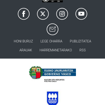
HONI BURUZ
LEGE OHARRA
PUBLIZITATEA
ARAUAK
HARREMANETARAKO
RSS