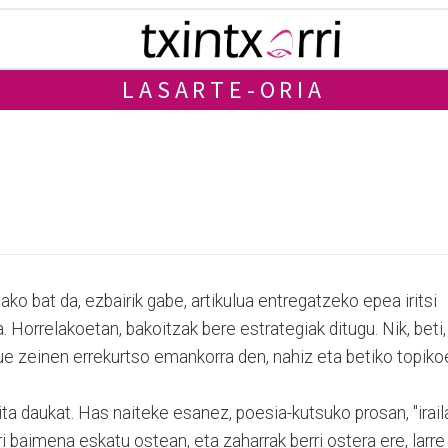
LASARTE-ORIA
ako bat da, ezbairik gabe, artikulua entregatzeko epea iritsi
. Horrelakoetan, bakoitzak bere estrategiak ditugu. Nik, beti,
izue zeinen errekurtso emankorra den, nahiz eta betiko topik
ita daukat. Has naiteke esanez, poesia-kutsuko prosan, "irail
ari baimena eskatu ostean, eta zaharrak berri ostera ere, larre