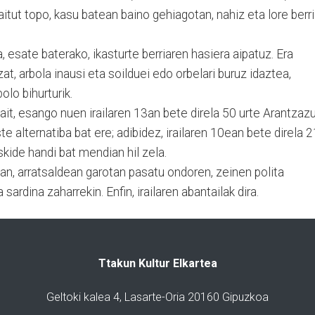
aitut topo, kasu batean baino gehiagotan, nahiz eta lore berr
a, esate baterako, ikasturte berriaren hasiera aipatuz. Era
zat, arbola inausi eta soilduei edo orbelari buruz idaztea,
lo bihurturik.
zait, esango nuen irailaren 13an bete direla 50 urte Arantzaz
e alternatiba bat ere; adibidez, irailaren 10ean bete direla 2
iskide handi bat mendian hil zela.
tan, arratsaldean garotan pasatu ondoren, zeinen polita
sardina zaharrekin. Enfin, irailaren abantailak dira.
Ttakun Kultur Elkartea
Geltoki kalea 4, Lasarte-Oria 20160 Gipuzkoa