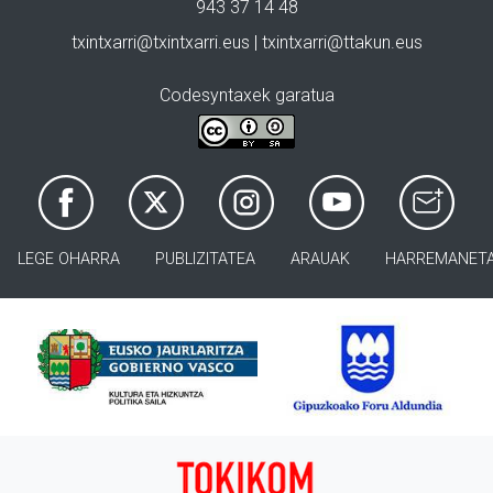
943 37 14 48
txintxarri@txintxarri.eus | txintxarri@ttakun.eus
Codesyntaxek garatua
LEGE OHARRA
PUBLIZITATEA
ARAUAK
HARREMANET