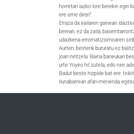
horretan iazko lore berekin egin b
ere erne diren".
Erraza da irailaren gainean idazte
berean, ez da zaila, baserritarront
udazkena erromatizismoaren sinbo
Aurten, besterik bururatu ez balit
joan nintzela. Baina baneukan best
urte Yoyes hil zutela, edo nire ad
Badut beste hizpide bat ere: txiki
ilunabarrean afari-merienda egitea 