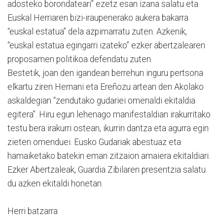
adosteko borondateari” ezetz esan izana salatu eta
Euskal Herriaren bizi-iraupenerako aukera bakarra
“euskal estatua” dela azpimarratu zuten. Azkenik,
“euskal estatua egingarri izateko” ezker abertzalearen
proposamen politikoa defendatu zuten.
Bestetik, joan den igandean berrehun inguru pertsona
elkartu ziren Hernani eta Ereñozu artean den Akolako
askaldegian “zendutako gudariei omenaldi ekitaldia
egitera”. Hiru egun lehenago manifestaldian irakurritako
testu bera irakurri ostean, ikurrin dantza eta agurra egin
zieten omenduei. Eusko Gudariak abestuaz eta
hamaiketako batekin eman zitzaion amaiera ekitaldiari.
Ezker Abertzaleak, Guardia Zibilaren presentzia salatu
du azken ekitaldi honetan.
Herri batzarra