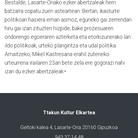
Bestalde, Lasarte-Oriako ezker abertzaleak herri
batzarra ospatu zuen asteartean. Bertan, ikasturte
politikoari hasiera eman asmoz, eguneko gai zerrendan
hiru gai izan zituzten hizpide; bake prozesuaren
ondorengo egoeraren azterketa eta etorkizunerako lan
ildo politikoak, urteko plangintza eta udal politika.
Amaitzeko, Mikel Kastresana erahil zuteneko
urteurrena irailaren 23an bete zela ere gogorazi nahi
izan du ezker abertzaleak.•
Ttakun Kultur Elkartea
Geltoki kalea 4, Lasarte-Oria 20160 Gipuzkoa
943 37 14 48