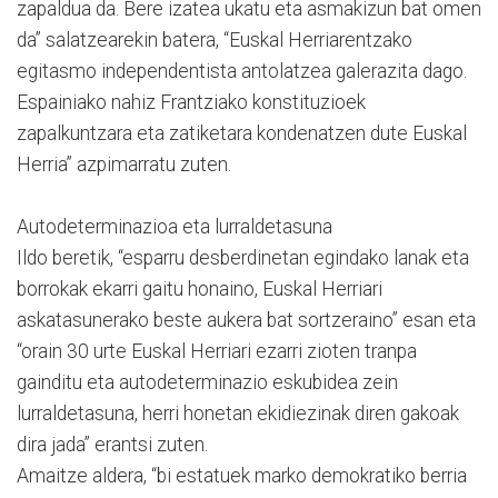
zapaldua da. Bere izatea ukatu eta asmakizun bat omen
da” salatzearekin batera, “Euskal Herriarentzako
egitasmo independentista antolatzea galerazita dago.
Espainiako nahiz Frantziako konstituzioek
zapalkuntzara eta zatiketara kondenatzen dute Euskal
Herria” azpimarratu zuten.
Autodeterminazioa eta lurraldetasuna
Ildo beretik, “esparru desberdinetan egindako lanak eta
borrokak ekarri gaitu honaino, Euskal Herriari
askatasunerako beste aukera bat sortzeraino” esan eta
“orain 30 urte Euskal Herriari ezarri zioten tranpa
gainditu eta autodeterminazio eskubidea zein
lurraldetasuna, herri honetan ekidiezinak diren gakoak
dira jada” erantsi zuten.
Amaitze aldera, “bi estatuek marko demokratiko berria