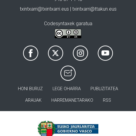
txintxarri@txintxarri.eus | txintxarri@ttakun.eus
Codesyntaxek garatua
HONI BURUZ
LEGE OHARRA
PUBLIZITATEA
ARAUAK
HARREMANETARAKO
RSS