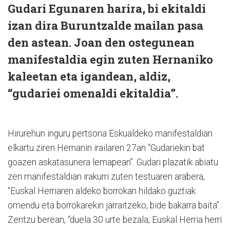
Gudari Egunaren harira, bi ekitaldi
izan dira Buruntzalde mailan pasa
den astean. Joan den ostegunean
manifestaldia egin zuten Hernaniko
kaleetan eta igandean, aldiz,
“gudariei omenaldi ekitaldia”.
Hirurehun inguru pertsona Eskualdeko manifestaldian
elkartu ziren Hernanin irailaren 27an “Gudariekin bat
goazen askatasunera lemapean”. Gudari plazatik abiatu
zen manifestaldian irakurri zuten testuaren arabera,
“Euskal Herriaren aldeko borrokan hildako guztiak
omendu eta borrokarekin jarraitzeko, bide bakarra baita”.
Zentzu berean, “duela 30 urte bezala, Euskal Herria herri