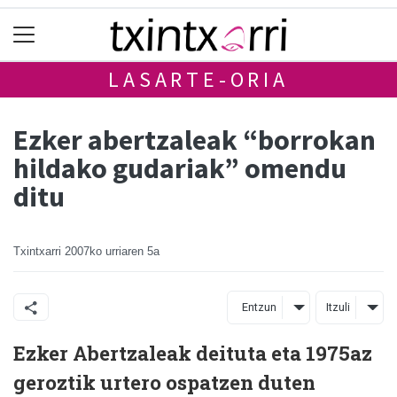
LASARTE-ORIA
Ezker abertzaleak “borrokan
hildako gudariak” omendu
ditu
Txintxarri
2007ko urriaren 5a
Entzun
Itzuli
Ezker Abertzaleak deituta eta 1975az
geroztik urtero ospatzen duten