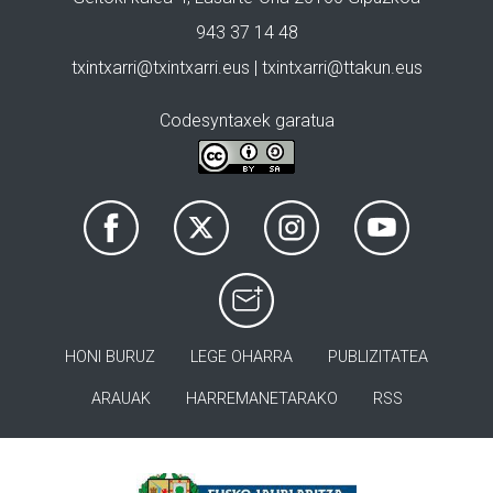
943 37 14 48
txintxarri@txintxarri.eus | txintxarri@ttakun.eus
Codesyntaxek garatua
HONI BURUZ
LEGE OHARRA
PUBLIZITATEA
ARAUAK
HARREMANETARAKO
RSS