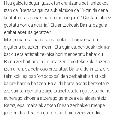
Hau galdetu dugun guztietan erantzuna beti antzekoa
izan da: "Bertsoa gauza subjektiboa da." "Ezin da dena
kontatu eta zenbaki baten menpe jarri." " Gustatu ala ez
gustatu hori da neurria." Eta antzekoak. Baina, ez gara
erabat asetuta geratzen.
Museo batera joan eta margolanei buruz esaten
digutena da azken finean. Eta egia da, bertsoak teknika
bat du eta artistak teknika hori menperatu behar du.
Baina zenbait artelani gertatzen zaio teknikoki zuzena
izan arren, ez dela oso preziatua. Baita alderantziz ere,
teknikoki ez oso "ortodoxoa" den zerbaitek artistikoki
balore handia hartzea. Ba al da horrelakorik bertsotan?
Ze, sarritan gertatu zaigu txapelketetan guk uste baino
aurrerago zihoana atzerago geratzea eta alderantziz.
Beraz, epai mahaiak azken finean zenbakien menpe
jartzen du artea eta guk ere bai baina zeintzuk dira