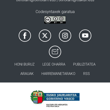
Codesyntaxek garatua
HONI BURUZ
LEGE OHARRA
PUBLIZITATEA
ARAUAK
HARREMANETARAKO
RSS