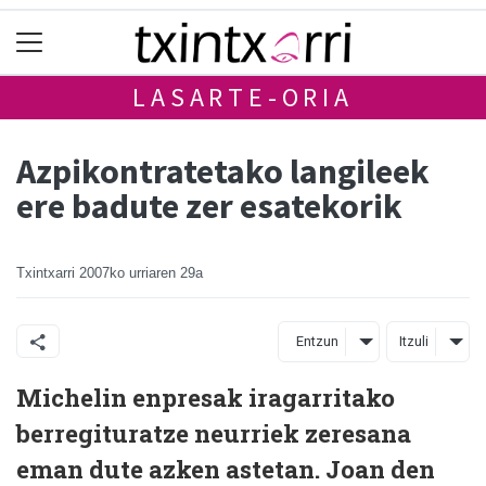
LASARTE-ORIA
Azpikontratetako langileek
ere badute zer esatekorik
Txintxarri
2007ko urriaren 29a
Entzun
Itzuli
Michelin enpresak iragarritako
berregituratze neurriek zeresana
eman dute azken astetan. Joan den