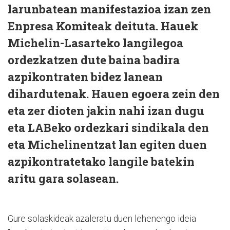
larunbatean manifestazioa izan zen
Enpresa Komiteak deituta. Hauek
Michelin-Lasarteko langilegoa
ordezkatzen dute baina badira
azpikontraten bidez lanean
dihardutenak. Hauen egoera zein den
eta zer dioten jakin nahi izan dugu
eta LABeko ordezkari sindikala den
eta Michelinentzat lan egiten duen
azpikontratetako langile batekin
aritu gara solasean.
Gure solaskideak azaleratu duen lehenengo ideia