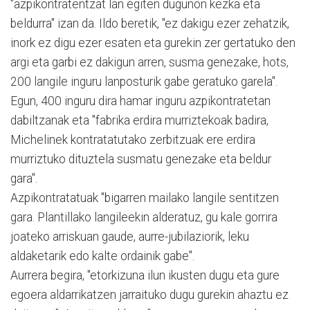
"azpikontratentzat lan egiten dugunon kezka eta
beldurra" izan da. Ildo beretik, "ez dakigu ezer zehatzik,
inork ez digu ezer esaten eta gurekin zer gertatuko den
argi eta garbi ez dakigun arren, susma genezake, hots,
200 langile inguru lanposturik gabe geratuko garela".
Egun, 400 inguru dira hamar inguru azpikontratetan
dabiltzanak eta "fabrika erdira murriztekoak badira,
Michelinek kontratatutako zerbitzuak ere erdira
murriztuko dituztela susmatu genezake eta beldur
gara".
Azpikontratatuak "bigarren mailako langile sentitzen
gara. Plantillako langileekin alderatuz, gu kale gorrira
joateko arriskuan gaude, aurre-jubilaziorik, leku
aldaketarik edo kalte ordainik gabe".
Aurrera begira, "etorkizuna ilun ikusten dugu eta gure
egoera aldarrikatzen jarraituko dugu gurekin ahaztu ez