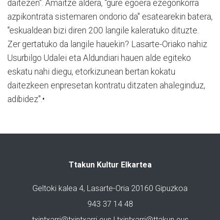
daitezen". Amaitze aldera, "gure egoera ezegonkorra
azpikontrata sistemaren ondorio da" esatearekin batera,
"eskualdean bizi diren 200 langile kaleratuko dituzte.
Zer gertatuko da langile hauekin? Lasarte-Oriako nahiz
Usurbilgo Udalei eta Aldundiari hauen alde egiteko
eskatu nahi diegu, etorkizunean bertan kokatu
daitezkeen enpresetan kontratu ditzaten ahaleginduz,
adibidez".•
Ttakun Kultur Elkartea
Geltoki kalea 4, Lasarte-Oria 20160 Gipuzkoa
943 37 14 48
txintxarri@txintxarri.eus | txintxarri@ttakun.eus