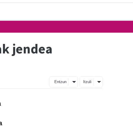
ak jendea
Entzun
Itzuli
n
a