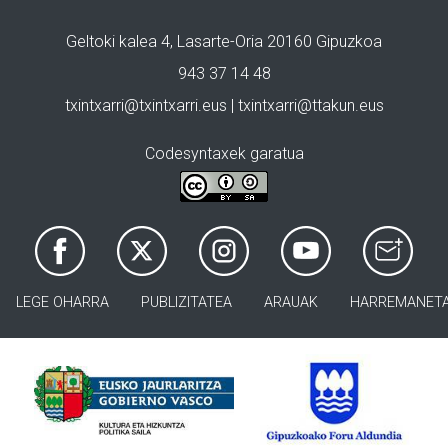
Geltoki kalea 4, Lasarte-Oria 20160 Gipuzkoa
943 37 14 48
txintxarri@txintxarri.eus | txintxarri@ttakun.eus
Codesyntaxek garatua
LEGE OHARRA
PUBLIZITATEA
ARAUAK
HARREMANET