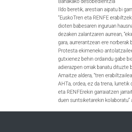
Banakako desobedientzia
Ildo beretik, arestian aipatu bi g
“EuskoTren eta RENFE erabiltzek
dioten babesaren inguruan hausnar
dezaken zalantzaren aurrean, “ek
gara, aurrerantzean ere norberak 
Protesta ekimeneko antolatzaile
gutxienez behin ordaindu gabe bi
adierazpen orriak banatu dituzte b
Amaitze aldera, “tren erabiltzaile
AHTa, ordea, ez da trena, lurreti
eta RENFErekin garraiatzen jarra
duen suntsiketarekin kolaboratu” 