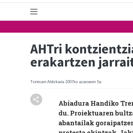
AHTri kontzientz
erakartzen jarrai
Txintxarri Aldizkaria
2007ko azaroaren 5a
Abiadura Handiko Tren
du. Proiektuaren bultz
abantailak goraipatzen
protesta ekintzak. Jak