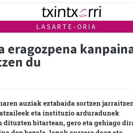
LASARTE-ORIA
ia eragozpena kanpain
tzen du
aren auziak eztabaida sortzen jarraitze
atzaileek eta instituzio arduradunek
 dituzten bitartean, gero eta gehiago dir
ina den bezala, lanak aurrera doaz eta