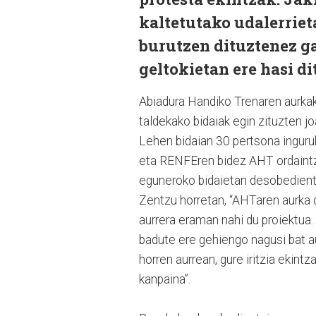
kaltetutako udalerriet
burutzen dituztenez g
geltokietan ere hasi di
Abiadura Handiko Trenaren aurka
taldekako bidaiak egin zituzten jo
Lehen bidaian 30 pertsona inguruk
eta RENFEren bidez AHT ordaintze
eguneroko bidaietan desobedientzi
Zentzu horretan, “AHTaren aurka d
aurrera eraman nahi du proiektua. 
badute ere gehiengo nagusi bat a
horren aurrean, gure iritzia ekint
kanpaina”.