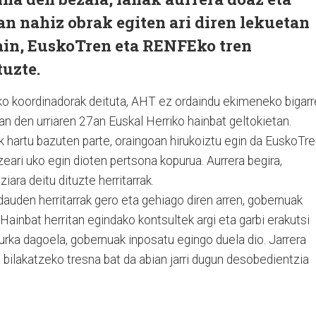
an nahiz obrak egiten ari diren lekuetan
ain, EuskoTren eta RENFEko tren
tuzte.
ko koordinadorak deituta, AHT ez ordaindu ekimeneko bigar
an den urriaren 27an Euskal Herriko hainbat geltokietan.
 hartu bazuten parte, oraingoan hirukoiztu egin da EuskoTr
ari uko egin dioten pertsona kopurua. Aurrera begira,
ara deitu dituzte herritarrak.
auden herritarrak gero eta gehiago diren arren, gobernuak
Hainbat herritan egindako kontsultek argi eta garbi erakutsi
urka dagoela, gobernuak inposatu egingo duela dio. Jarrera
za bilakatzeko tresna bat da abian jarri dugun desobedientzia