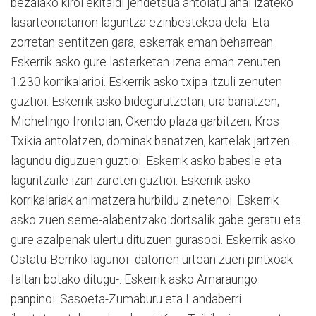
bezalako kirol ekitaldi jendetsua antolatu ahal izateko
lasarteoriatarron laguntza ezinbestekoa dela. Eta
zorretan sentitzen gara, eskerrak eman beharrean.
Eskerrik asko gure lasterketan izena eman zenuten
1.230 korrikalarioi. Eskerrik asko txipa itzuli zenuten
guztioi. Eskerrik asko bidegurutzetan, ura banatzen,
Michelingo frontoian, Okendo plaza garbitzen, Kros
Txikia antolatzen, dominak banatzen, kartelak jartzen...
lagundu diguzuen guztioi. Eskerrik asko babesle eta
laguntzaile izan zareten guztioi. Eskerrik asko
korrikalariak animatzera hurbildu zinetenoi. Eskerrik
asko zuen seme-alabentzako dortsalik gabe geratu eta
gure azalpenak ulertu dituzuen gurasooi. Eskerrik asko
Ostatu-Berriko lagunoi -datorren urtean zuen pintxoak
faltan botako ditugu-. Eskerrik asko Amaraungo
panpinoi. Sasoeta-Zumaburu eta Landaberri