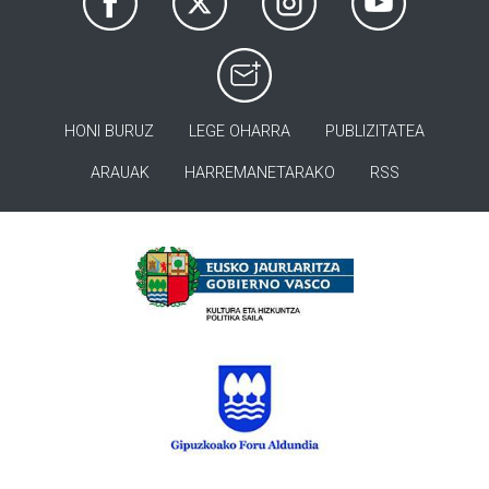
HONI BURUZ
LEGE OHARRA
PUBLIZITATEA
ARAUAK
HARREMANETARAKO
RSS