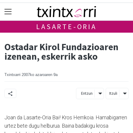
LASARTE-ORIA
Ostadar Kirol Fundazioaren
izenean, eskerrik asko
Txintxarri
2007ko azaroaren 9a
Entzun
Itzuli
Joan da Lasarte-Oria Bai! Kros Herrikoia. Hamabigarren
urtez bete dugu helburua. Baina badakigu krosa