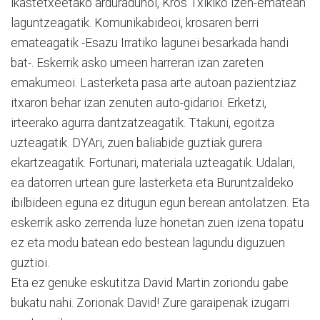
ikastetxeetako arduradunoi, Kros Txikiko izen-ematean
laguntzeagatik. Komunikabideoi, krosaren berri
emateagatik -Esazu Irratiko lagunei besarkada handi
bat-. Eskerrik asko umeen harreran izan zareten
emakumeoi. Lasterketa pasa arte autoan pazientziaz
itxaron behar izan zenuten auto-gidarioi. Erketzi,
irteerako agurra dantzatzeagatik. Ttakuni, egoitza
uzteagatik. DYAri, zuen baliabide guztiak gurera
ekartzeagatik. Fortunari, materiala uzteagatik. Udalari,
ea datorren urtean gure lasterketa eta Buruntzaldeko
ibilbideen eguna ez ditugun egun berean antolatzen. Eta
eskerrik asko zerrenda luze honetan zuen izena topatu
ez eta modu batean edo bestean lagundu diguzuen
guztioi.
Eta ez genuke eskutitza David Martin zoriondu gabe
bukatu nahi. Zorionak David! Zure garaipenak izugarri