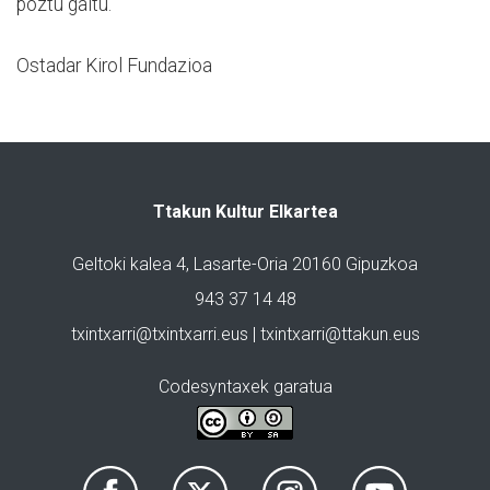
poztu gaitu.
Ostadar Kirol Fundazioa
Ttakun Kultur Elkartea
Geltoki kalea 4, Lasarte-Oria 20160 Gipuzkoa
943 37 14 48
txintxarri@txintxarri.eus | txintxarri@ttakun.eus
Codesyntaxek garatua