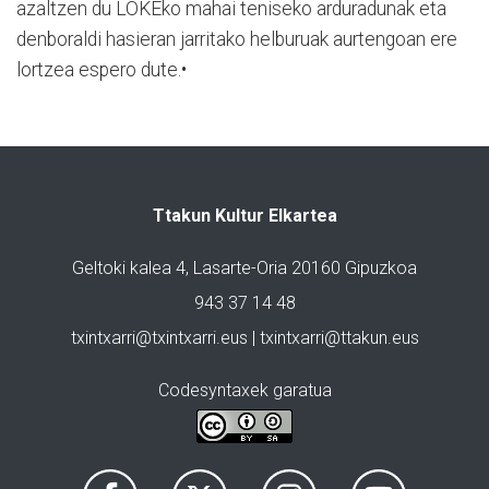
azaltzen du LOKEko mahai teniseko arduradunak eta
denboraldi hasieran jarritako helburuak aurtengoan ere
lortzea espero dute.•
Ttakun Kultur Elkartea
Geltoki kalea 4, Lasarte-Oria 20160 Gipuzkoa
943 37 14 48
txintxarri@txintxarri.eus | txintxarri@ttakun.eus
Codesyntaxek garatua