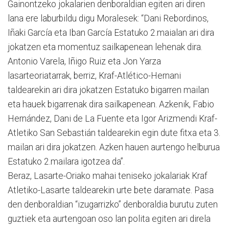
Gainontzeko jokalarien denboraldian egiten ari diren
lana ere laburbildu digu Moralesek: “Dani Rebordinos,
Iñaki García eta Iban García Estatuko 2.maialan ari dira
jokatzen eta momentuz sailkapenean lehenak dira.
Antonio Varela, Iñigo Ruiz eta Jon Yarza
lasarteoriatarrak, berriz, Kraf-Atlético-Hernani
taldearekin ari dira jokatzen Estatuko bigarren mailan
eta hauek bigarrenak dira sailkapenean. Azkenik, Fabio
Hernández, Dani de La Fuente eta Igor Arizmendi Kraf-
Atletiko San Sebastián taldearekin egin dute fitxa eta 3.
mailan ari dira jokatzen. Azken hauen aurtengo helburua
Estatuko 2.mailara igotzea da”.
Beraz, Lasarte-Oriako mahai teniseko jokalariak Kraf
Atletiko-Lasarte taldearekin urte bete daramate. Pasa
den denboraldian “izugarrizko” denboraldia burutu zuten
guztiek eta aurtengoan oso lan polita egiten ari direla