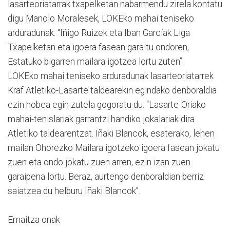
lasarteoriatarrak txapelketan nabarmendu zirela kontatu
digu Manolo Moralesek, LOKEko mahai teniseko
arduradunak: “Iñigo Ruizek eta Iban Garcíak Liga
Txapelketan eta igoera fasean garaitu ondoren,
Estatuko bigarren mailara igotzea lortu zuten”.
LOKEko mahai teniseko arduradunak lasarteoriatarrek
Kraf Atletiko-Lasarte taldearekin egindako denboraldia
ezin hobea egin zutela gogoratu du: “Lasarte-Oriako
mahai-tenislariak garrantzi handiko jokalariak dira
Atletiko taldearentzat. Iñaki Blancok, esaterako, lehen
mailan Ohorezko Mailara igotzeko igoera fasean jokatu
zuen eta ondo jokatu zuen arren, ezin izan zuen
garaipena lortu. Beraz, aurtengo denboraldian berriz
saiatzea du helburu Iñaki Blancok”.
Emaitza onak