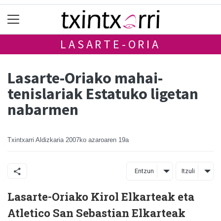
LASARTE-ORIA
Lasarte-Oriako mahai-
tenislariak Estatuko ligetan
nabarmen
Txintxarri Aldizkaria
2007ko azaroaren 19a
Entzun
Itzuli
Lasarte-Oriako Kirol Elkarteak eta
Atletico San Sebastian Elkarteak