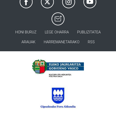
HONI BURUZ
LEGE OHARRA
PUBLIZITATEA
ARAUAK
HARREMANETARAKO
RSS