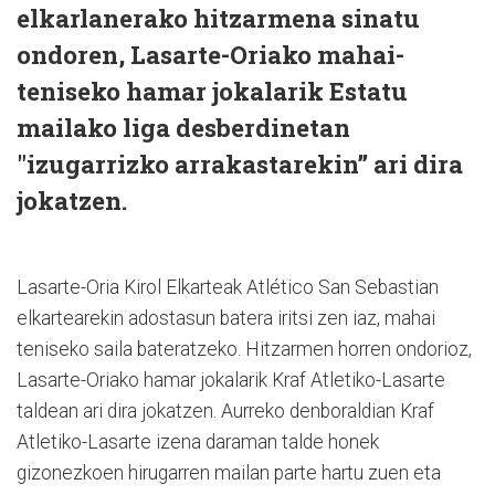
elkarlanerako hitzarmena sinatu
ondoren, Lasarte-Oriako mahai-
teniseko hamar jokalarik Estatu
mailako liga desberdinetan
"izugarrizko arrakastarekin” ari dira
jokatzen.
Lasarte-Oria Kirol Elkarteak Atlético San Sebastian
elkartearekin adostasun batera iritsi zen iaz, mahai
teniseko saila bateratzeko. Hitzarmen horren ondorioz,
Lasarte-Oriako hamar jokalarik Kraf Atletiko-Lasarte
taldean ari dira jokatzen. Aurreko denboraldian Kraf
Atletiko-Lasarte izena daraman talde honek
gizonezkoen hirugarren mailan parte hartu zuen eta