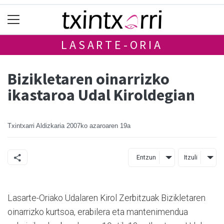
LASARTE-ORIA
Bizikletaren oinarrizko
ikastaroa Udal Kiroldegian
Txintxarri Aldizkaria
2007ko azaroaren 19a
Entzun
Itzuli
Lasarte-Oriako Udalaren Kirol Zerbitzuak Bizikletaren
oinarrizko kurtsoa, erabilera eta mantenimendua