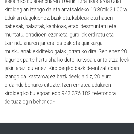
eskainiko du abenduaren 10etik 13ra. Ikastaroa Udal
kiroldegian izango da eta arratsaldeko 19:30tik 21:00ra.
Edukiari dagokionez, bizikleta, kableak eta hauen
babesak, balaztak, kanbioak, etab. desmuntatu eta
muntatu, erradioen ezarketa, gurpilak erdiratu eta
txirrindulariaren jarrera lesioak eta gainkarga
muskularrak ekiditeko gaiak jorratuko dira. Gehienez 20
lagunek parte hartu ahalko dute kurtsoan, antolatzaileek
jakin arazi dutenez. Kiroldegiko bazkideentzat doan
izango da ikastaroa; ez bazkideek, aldiz, 20 euro
ordaindu beharko dituzte. Izen ematea udalaren
kiroldegiko bulegoan edo 943 376 182 telefonora
deituaz egin behar da.•