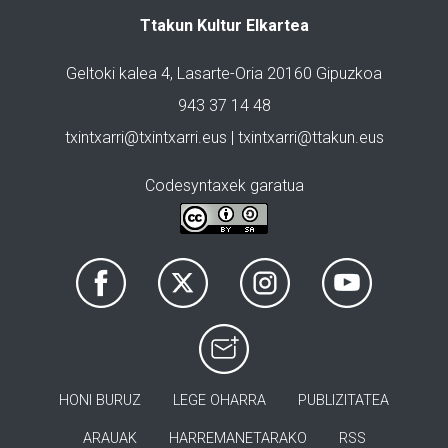
Ttakun Kultur Elkartea
Geltoki kalea 4, Lasarte-Oria 20160 Gipuzkoa
943 37 14 48
txintxarri@txintxarri.eus | txintxarri@ttakun.eus
Codesyntaxek garatua
HONI BURUZ
LEGE OHARRA
PUBLIZITATEA
ARAUAK
HARREMANETARAKO
RSS