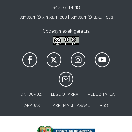
943 37 14 48
txintxarri@txintxarri.eus | txintxarri@ttakun.eus
Codesyntaxek garatua
HONI BURUZ
LEGE OHARRA
PUBLIZITATEA
ARAUAK
HARREMANETARAKO
RSS