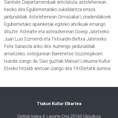
Sanitate Departamenduak antolatuta, astelehenean
hasiko dira Eguberrietarako sukaldaritza erraza
jardunaldiak. Astelehenean Ormazabal Loradendakoek
Eguberrietako apainketak egiteko aholkuak emango
dituzte. Astearte eta asteazkenean Goiegi Jatetxeko
Juan Luis Eizmendi eta Txitxardin-Beltxa Jatetxeko
Felix Sarasola ariko dira. Aurtengo jardunaldiak
amaitzeko, ostegunean Barrenetxe Gozotegikoen
txanda izango da. Saio guztiak Manuel Lekuona Kultur
Etxeko hitzaldi aretoan izango dira 19:00etatik aurrera.
Ttakun Kultur Elkartea
Geltoki kalea 4, Lasarte-Oria 20160 Gipuzkoa