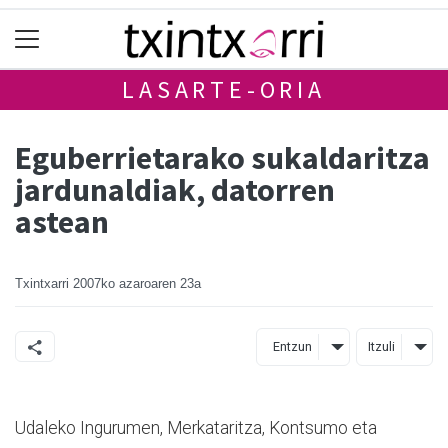
LASARTE-ORIA
Eguberrietarako sukaldaritza
jardunaldiak, datorren
astean
Txintxarri
2007ko azaroaren 23a
Entzun
Itzuli
Udaleko Ingurumen, Merkataritza, Kontsumo eta