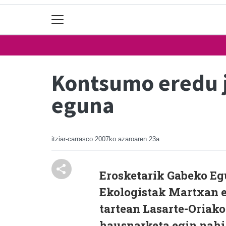
Kontsumo eredu j
eguna
itziar-carrasco
2007ko azaroaren 23a
Erosketarik Gabeko Eg
Ekologistak Martxan et
tartean Lasarte-Oriak
hausnarketa egin nahi 