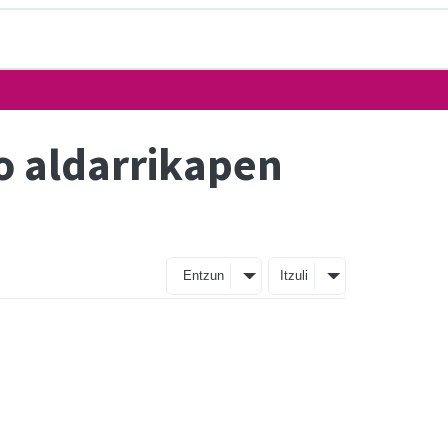
o aldarrikapen
Entzun
Itzuli