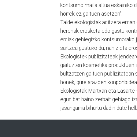
kontsumo maila altua eskainiko d
horrek ez gaituen asetzen".
Talde ekologistak aditzera eman 
herenak erosketa edo gastu kontro
erdiak gehiegizko kontsumorako 
sartzea gustuko du, nahiz eta eros
Ekologistek publizitateak jendear
gaituzten kosmetika produktuen i
bultzatzen gaituen publizitatean 
honek, gure arazoen konponbidea
Ekologistak Martxan eta Lasarte
egun bat baino zerbait gehiago i
jasangarria bihurtu dadin dute he