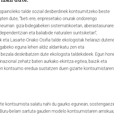
espainoleko talde sozial desberdinek kontsumitzeko beste
iten dute, "beti ere, enpresetako onurak ondorengo
neurrian: giza-bidegabekeri sistematikoetan, aberastasunar
ependentzian eta baliabide naturalen suntsiketan",
 eta Lasarte-Oriako Osiña talde ekologistak helarazi dutene
gabeko eguna lehen aldiz aldarrikatu zen eta
 bezala deskribatzen dute ekologista taldekideek. Egun hon
nazional zehatz baten aurkako ekintza egitea, baizik eta
 den kontsumo eredua sustatzen duen gizarte kontsumistaren
rte kontsumista salatu nahi du gaurko egunean, sostengaez
 Buru-belarri sartuta gauden modelo kontsumistaren arriskua