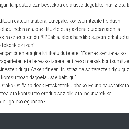
igun lanpostua ezinbestekoa dela uste dugulako, nahiz eta l
dituen datuen arabera, Europako kontsumitzaile helduen
laezinekin arazoak dituzte eta gazteria europarraren ia
joera erakusten du. %28ak azalera handiko supermerkatueta
tekorik ez izan".
engan duen eragina kritikatu dute ere: "Ederrak sentiaraziko
ragarrietan eta berezko izaera lantzeko markak kontsumitze
sinesten dugu. Azken finean, frustrazioa sortarazten digu guz
 kontsumoan dagoela uste baitugu".
-Oriako Osiña taldeek Erosketarik Gabeko Eguna hausnarketa
zatea eta kontsumo eredua sozialki eta inguruarekiko
lburu gaurko egunean.•