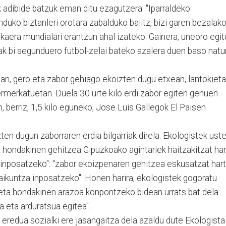
k adibide batzuk eman ditu ezagutzera: "Iparraldeko
uko biztanleri orotara zabalduko balitz, bizi garen bezalak
kaera mundialari erantzun ahal izateko. Gainera, uneoro egi
ak bi segunduero futbol-zelai bateko azalera duen baso natu
an, gero eta zabor gehiago ekoizten dugu etxean, lantokieta
rmerkatuetan. Duela 30 urte kilo erdi zabor egiten genuen
 berriz, 1,5 kilo eguneko, Jose Luis Gallegok El Paisen
ten dugun zaborraren erdia bilgarriak direla. Ekologistek ust
 hondakinen gehitzea Gipuzkoako agintariek haitzakitzat har
 "inposatzeko": "zabor ekoizpenaren gehitzea eskusatzat har
aikuntza inposatzeko". Honen harira, ekologistek gogoratu
ta hondakinen arazoa konpontzeko bidean urrats bat dela.
 eta arduratsua egitea".
redua sozialki ere jasangaitza dela azaldu dute Ekologista