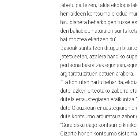
jabetu gaitezen, talde ekologista
herrialdeen kontsumo eredua mund
hiru planeta beharko genituzke es
den baliabide naturalen suntsiket
bat moztea ekartzen du”.
Basoak suntsitzen ditugun bitarte
jatetxeetan, azalera handiko supe
pertsona bakoitzak egunean, egun,
argitaratu zituen datuen arabera.
Eta kontutan hartu behar da, ekoiz
dute, azken urteotako zaborra eta
dutela erraustegiaren eraikuntza
dute Gipuzkoan erraustegiaren er
dute kontsumo arduratsua zabor e
"Gure esku dago kontsumo kritikoa
Gizarte honen kontsumo sistema e