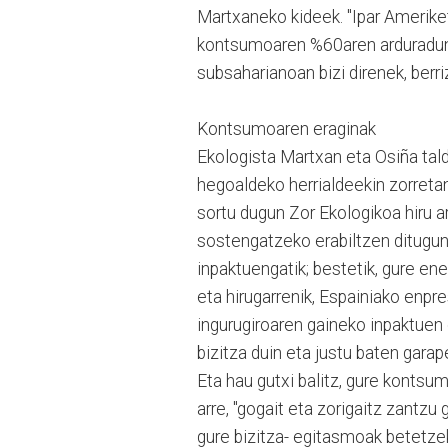
Martxaneko kideek. "Ipar Amerik
kontsumoaren %60aren arduraduna
subsaharianoan bizi direnek, berr
Kontsumoaren eraginak
Ekologista Martxan eta Osiña ta
hegoaldeko herrialdeekin zorreta
sortu dugun Zor Ekologikoa hiru a
sostengatzeko erabiltzen ditugun
inpaktuengatik; bestetik, gure en
eta hirugarrenik, Espainiako enpre
ingurugiroaren gaineko inpaktuen
bizitza duin eta justu baten garap
Eta hau gutxi balitz, gure kontsu
arre, "gogait eta zorigaitz zantzu
gure bizitza- egitasmoak betetzek