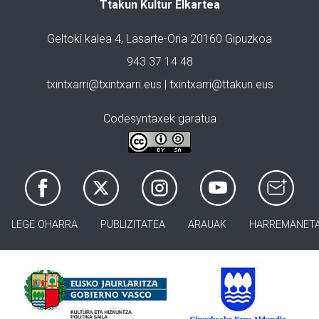
Ttakun Kultur Elkartea
Geltoki kalea 4, Lasarte-Oria 20160 Gipuzkoa
943 37 14 48
txintxarri@txintxarri.eus | txintxarri@ttakun.eus
Codesyntaxek garatua
LEGE OHARRA
PUBLIZITATEA
ARAUAK
HARREMANET