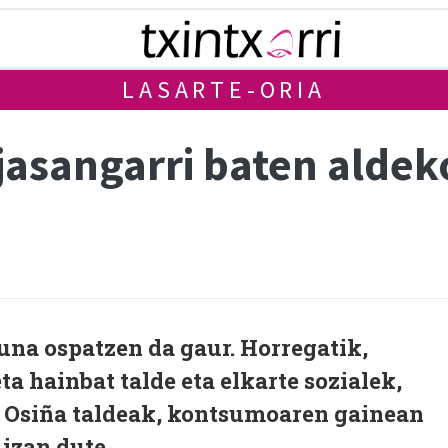
LASARTE-ORIA
asangarri baten aldek
una ospatzen da gaur. Horregatik,
a hainbat talde eta elkarte sozialek,
o Osiña taldeak, kontsumoaren gainean
izan dute.