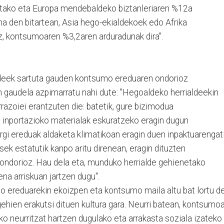
etako eta Europa mendebaldeko biztanleriaren %12a
 den bitartean, Asia hego-ekialdekoek edo Afrika
iz, kontsumoaren %3,2aren arduradunak dira".
ldeek sartuta gauden kontsumo ereduaren ondorioz
n gaudela azpimarratu nahi dute: "Hegoaldeko herrialdeekin
rrazoiei erantzuten die: batetik, gure bizimodua
 inportazioko materialak eskuratzeko eragin dugun
ergi ereduak aldaketa klimatikoan eragin duen inpaktuarengat
sek estatutik kanpo aritu direnean, eragin dituzten
 ondorioz. Hau dela eta, munduko herrialde gehienetako
ena arriskuan jartzen dugu".
mo ereduarekin ekoizpen eta kontsumo maila altu bat lortu d
 gehien erakutsi dituen kultura gara. Neurri batean, kontsumo
o neurritzat hartzen dugulako eta arrakasta soziala izateko