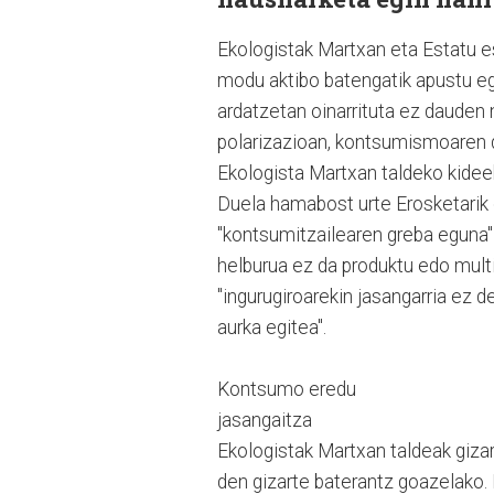
Ekologistak Martxan eta Estatu 
modu aktibo batengatik apustu eg
ardatzetan oinarrituta ez dauden 
polarizazioan, kontsumismoaren d
Ekologista Martxan taldeko kideek
Duela hamabost urte Erosketarik 
"kontsumitzailearen greba eguna"
helburua ez da produktu edo multi
"ingurugiroarekin jasangarria ez
aurka egitea".
Kontsumo eredu
jasangaitza
Ekologistak Martxan taldeak giza
den gizarte baterantz goazelako.