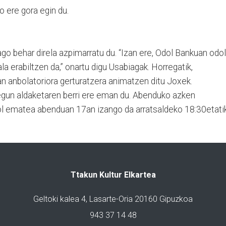
o ere gora egin du.
o behar direla azpimarratu du. “Izan ere, Odol Bankuan odol
la erabiltzen da,” onartu digu Usabiagak. Horregatik,
ian anbolatoriora gerturatzera animatzen ditu Joxek.
egun aldaketaren berri ere eman du. Abenduko azken
ol ematea abenduan 17an izango da arratsaldeko 18:30etati
Ttakun Kultur Elkartea
Geltoki kalea 4, Lasarte-Oria 20160 Gipuzkoa
943 37 14 48