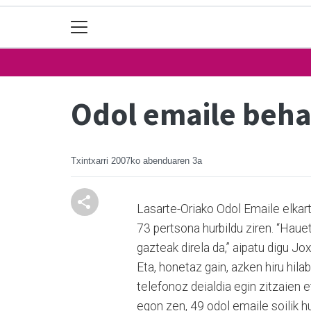
Odol emaile beha
Txintxarri
2007ko abenduaren 3a
Lasarte-Oriako Odol Emaile elkart
73 pertsona hurbildu ziren. “Hauet
gazteak direla da,” aipatu digu J
Eta, honetaz gain, azken hiru hila
telefonoz deialdia egin zitzaien e
egon zen, 49 odol emaile soilik h