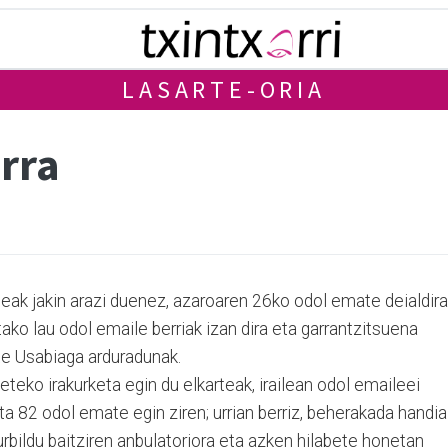
LASARTE-ORIA
rra
eak jakin arazi duenez, azaroaren 26ko odol emate deialdira
ako lau odol emaile berriak izan dira eta garrantzitsuena
oxe Usabiaga arduradunak.
beteko irakurketa egin du elkarteak, irailean odol emaileei
ta 82 odol emate egin ziren; urrian berriz, beherakada handia
urbildu baitziren anbulatoriora eta azken hilabete honetan