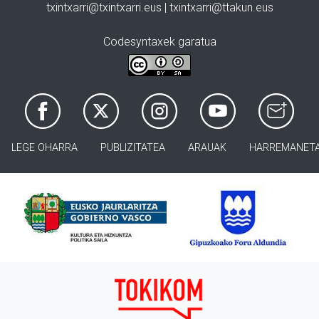
txintxarri@txintxarri.eus | txintxarri@ttakun.eus
Codesyntaxek garatua
LEGE OHARRA
PUBLIZITATEA
ARAUAK
HARREMANET