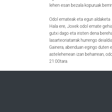
lehen esan bezala kopuruak berrir
Odol emateak eta egun aldaketa
Hala ere, Joxek odol emate gehiag
gutxi dago eta iristen dena bereha
lasarteoriatarrak hurrengo deiald
Gainera, abenduan egingo duten 
astelehenean izan beharrean, od
21:00tara.