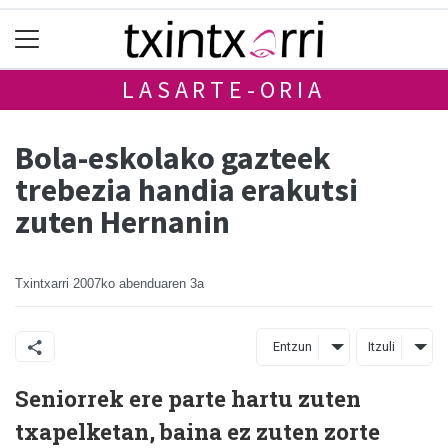
LASARTE-ORIA
Bola-eskolako gazteek
trebezia handia erakutsi
zuten Hernanin
Txintxarri
2007ko abenduaren 3a
Entzun
Itzuli
Seniorrek ere parte hartu zuten
txapelketan, baina ez zuten zorte