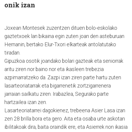
onik izan
Joxean Montesek zuzentzen dituen bolo-eskolako
gaztetxoek lan bikaina egin zuten joan den asteburuan
Hernanin, bertako Elur-Txori elkarteak antolatutako
tiradan.
Gipuzkoa osotik joandako bolari gazteak eta seniorrak
aritu ziren nor baino nor eta ikasleen trebezia
azpimarratzeko da. Zazpi izan ziren parte hartu zuten
lasarteoriatarrak eta bigarrenetik zortzigarrenera
jarraian sailkatu ziren. Irabazlea, Segurako parte
hartzailea izan zen.
Lasarteoriatarrei dagokienez, trebeena Asier Lasa izan
zen 28 brilla bora eta gero. Aita eta osaba urte askotan
ibilitakoak dira, baita oraindik ere, eta Asierrek non ikasia