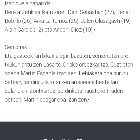
izan duela nabari da.
Bere atzetik sailkatu ziren, Dani Sebastian (27), Beñat
Bobillo (26), Arkaitz Iturrioz (25), Julen Olasagasti (19),
Alain Garcia (12) eta Andoni Diez (10).•
Seniorrak
Eta gazteek lan bikaina egin bazuten, seniorretan ere
txukun aritu zen Lasarte-Oriako ordezkaritza. Guztietan
onena Martin Esnaola izan zen. Lehiaketa ona burutu
ostean, berdindurik iritsi zen amaierara beste lau
bolariekin. Zoritxarrez, berdinketa hausteko tiraden
ostean, Martin bosgarrena izan zen.•