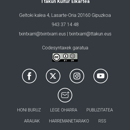
Ttakun Kultur Elkartea
Geltoki kalea 4, Lasarte-Oria 20160 Gipuzkoa
943 37 14 48
txintxarri@txintxarri.eus | txintxarri@ttakun.eus
Codesyntaxek garatua
HONI BURUZ
LEGE OHARRA
PUBLIZITATEA
ARAUAK
HARREMANETARAKO
RSS