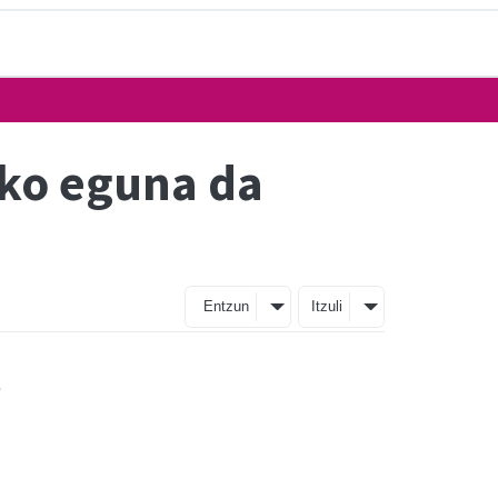
eko eguna da
Entzun
Itzuli
o