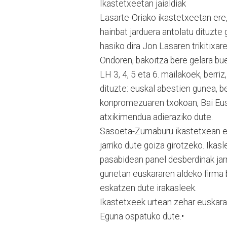
Ikastetxeetan jaialdiak
Lasarte-Oriako ikastetxeetan ere
hainbat jarduera antolatu dituzte
hasiko dira Jon Lasaren trikitixare
Ondoren, bakoitza bere gelara bu
LH 3, 4, 5 eta 6. mailakoek, berri
dituzte: euskal abestien gunea, b
konpromezuaren txokoan, Bai Eusk
atxikimendua adieraziko dute.
Sasoeta-Zumaburu ikastetxean er
jarriko dute goiza girotzeko. Ikas
pasabidean panel desberdinak jarri
gunetan euskararen aldeko firma b
eskatzen dute irakasleek.
Ikastetxeek urtean zehar euskara
Eguna ospatuko dute.•