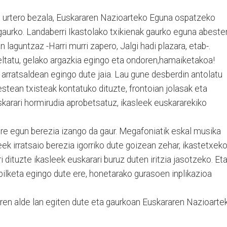
, urtero bezala, Euskararen Nazioarteko Eguna ospatzeko
 gaurko. Landaberri Ikastolako txikienak gaurko eguna abeste
n laguntzaz -Harri murri zapero, Jalgi hadi plazara, etab-.
eltatu, gelako argazkia egingo eta ondoren,hamaiketakoa!
z, arratsaldean egingo dute jaia. Lau gune desberdin antolatu
estean txisteak kontatuko dituzte, frontoian jolasak eta
arari hormirudia aprobetsatuz, ikasleek euskararekiko
e egun berezia izango da gaur. Megafoniatik eskal musika
leek irratsaio berezia igorriko dute goizean zehar, ikastetxek
 dituzte ikasleek euskarari buruz duten iritzia jasotzeko. Et
ilketa egingo dute ere, honetarako gurasoen inplikazioa
ren alde lan egiten dute eta gaurkoan Euskararen Nazioarte