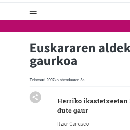
Euskararen aldek
gaurkoa
Txintxarri
2007ko abenduaren 3a
Herriko ikastetxeetan
dute gaur
Itziar Carrasco