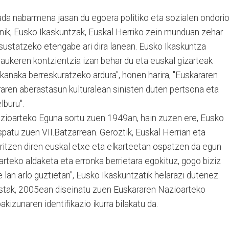
da nabarmena jasan du egoera politiko eta sozialen ondorio
nik, Eusko Ikaskuntzak, Euskal Herriko zein munduan zehar
ustatzeko etengabe ari dira lanean. Eusko Ikaskuntza
 aukeren kontzientzia izan behar du eta euskal gizarteak
kanaka berreskuratzeko ardura", honen harira, "Euskararen
ren aberastasun kulturalean sinisten duten pertsona eta
lburu".
zioarteko Eguna sortu zuen 1949an, hain zuzen ere, Eusko
patu zuen VII.Batzarrean. Geroztik, Euskal Herrian eta
itzen diren euskal etxe eta elkarteetan ospatzen da egun
arteko aldaketa eta erronka berrietara egokituz, gogo biziz
 lan arlo guztietan", Eusko Ikaskuntzatik helarazi dutenez.
istak, 2005ean diseinatu zuen Euskararen Nazioarteko
izunaren identifikazio ikurra bilakatu da.