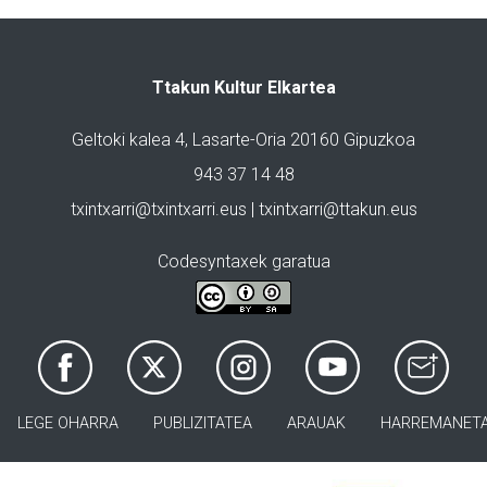
Ttakun Kultur Elkartea
Geltoki kalea 4, Lasarte-Oria 20160 Gipuzkoa
943 37 14 48
txintxarri@txintxarri.eus | txintxarri@ttakun.eus
Codesyntaxek garatua
LEGE OHARRA
PUBLIZITATEA
ARAUAK
HARREMANET