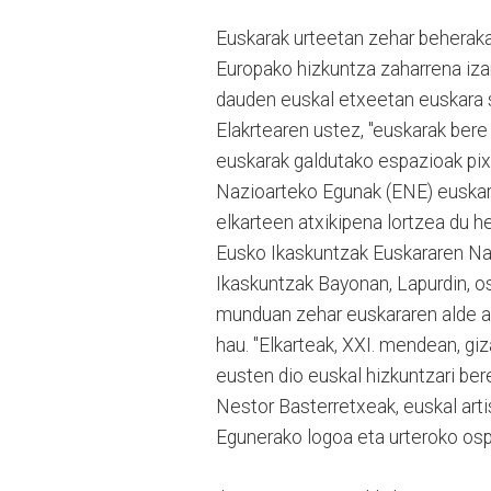
Euskarak urteetan zehar beheraka
Europako hizkuntza zaharrena iza
dauden euskal etxeetan euskara s
Elakrtearen ustez, "euskarak bere
euskarak galdutako espazioak pix
Nazioarteko Egunak (ENE) euskara
elkarteen atxikipena lortzea du he
Eusko Ikaskuntzak Euskararen Na
Ikaskuntzak Bayonan, Lapurdin, os
munduan zehar euskararen alde ar
hau. "Elkarteak, XXI. mendean, giz
eusten dio euskal hizkuntzari bere
Nestor Basterretxeak, euskal art
Egunerako logoa eta urteroko ospak