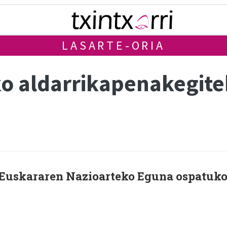
LASARTE-ORIA
o aldarrikapenakegit
 Euskararen Nazioarteko Eguna ospatuk