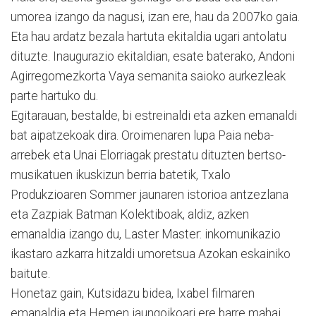
umorea izango da nagusi, izan ere, hau da 2007ko gaia.
Eta hau ardatz bezala hartuta ekitaldia ugari antolatu
dituzte. Inaugurazio ekitaldian, esate baterako, Andoni
Agirregomezkorta Vaya semanita saioko aurkezleak
parte hartuko du.
Egitarauan, bestalde, bi estreinaldi eta azken emanaldi
bat aipatzekoak dira. Oroimenaren lupa Paia neba-
arrebek eta Unai Elorriagak prestatu dituzten bertso-
musikatuen ikuskizun berria batetik, Txalo
Produkzioaren Sommer jaunaren istorioa antzezlana
eta Zazpiak Batman Kolektiboak, aldiz, azken
emanaldia izango du, Laster Master: inkomunikazio
ikastaro azkarra hitzaldi umoretsua Azokan eskainiko
baitute.
Honetaz gain, Kutsidazu bidea, Ixabel filmaren
emanaldia eta Hemen jaungoikoari ere barre mahai