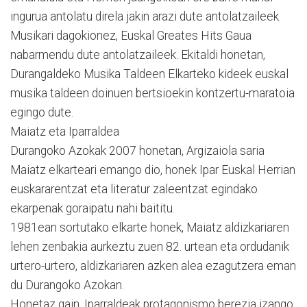
ingurua antolatu direla jakin arazi dute antolatzaileek.
Musikari dagokionez, Euskal Greates Hits Gaua
nabarmendu dute antolatzaileek. Ekitaldi honetan,
Durangaldeko Musika Taldeen Elkarteko kideek euskal
musika taldeen doinuen bertsioekin kontzertu-maratoia
egingo dute.
Maiatz eta Iparraldea
Durangoko Azokak 2007 honetan, Argizaiola saria
Maiatz elkarteari emango dio, honek Ipar Euskal Herrian
euskararentzat eta literatur zaleentzat egindako
ekarpenak goraipatu nahi baititu.
1981ean sortutako elkarte honek, Maiatz aldizkariaren
lehen zenbakia aurkeztu zuen 82. urtean eta ordudanik
urtero-urtero, aldizkariaren azken alea ezagutzera eman
du Durangoko Azokan.
Honetaz gain, Iparraldeak protagonismo berezia izango