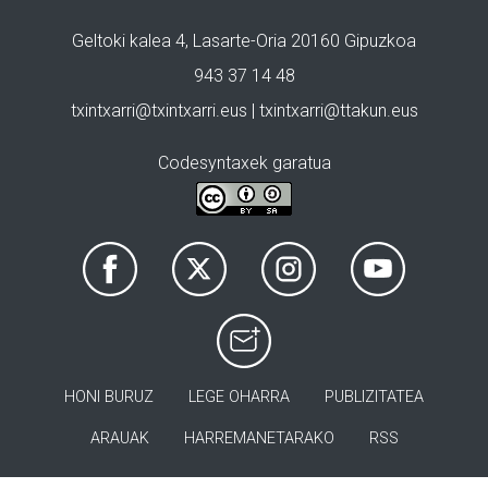
Geltoki kalea 4, Lasarte-Oria 20160 Gipuzkoa
943 37 14 48
txintxarri@txintxarri.eus | txintxarri@ttakun.eus
Codesyntaxek garatua
HONI BURUZ
LEGE OHARRA
PUBLIZITATEA
ARAUAK
HARREMANETARAKO
RSS