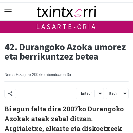
LASARTE-ORIA
42. Durangoko Azoka umorez
eta berrikuntzez betea
Nerea Eizagirre
2007ko abenduaren 3a
Entzun
Itzuli
Bi egun falta dira 2007ko Durangoko
Azokak ateak zabal ditzan.
Argitaletxe, elkarte eta diskoetxeek