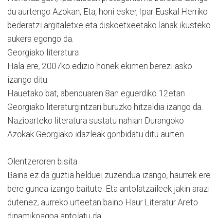
du aurtengo Azokan, Eta, honi esker, Ipar Euskal Herriko
bederatzi argitaletxe eta diskoetxeetako lanak ikusteko
aukera egongo da.
Georgiako literatura
Hala ere, 2007ko edizio honek ekimen berezi asko
izango ditu.
Hauetako bat, abenduaren 8an eguerdiko 12etan
Georgiako literaturgintzari buruzko hitzaldia izango da.
Nazioarteko literatura sustatu nahian Durangoko
Azokak Georgiako idazleak gonbidatu ditu aurten.
Olentzeroren bisita
Baina ez da guztia helduei zuzendua izango, haurrek ere
bere gunea izango baitute. Eta antolatzaileek jakin arazi
dutenez, aurreko urteetan baino Haur Literatur Areto
dinamikoagoa antolatu da.