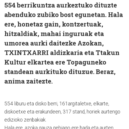
554 berrikuntza aurkeztuko dituzte
abenduko zubiko bost egunetan. Hala
ere, honetaz gain, kontzertuak,
hitzaldiak, mahai inguruak eta
umorea aurki daitezke Azokan,
TXINTXARRI aldizkaria eta Ttakun
Kultur elkartea ere Topaguneko
standean aurkituko dituzue. Beraz,
anima zaitezte.
554 liburu eta disko berri, 161argitaletxe, elkarte,
diskoetxe eta erakundeen, 317 stand, horiek aurtengo
edizioko zenbakiak.
Hala ere, azoka gauza gehiago ere bada eta aurten