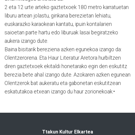
2 eta 12 urte arteko gaztetxoek 180 metro karratuetan
liburu artean jolastu, ginkana berezietan lehiatu,
euskarazko karaokean kantatu, ipuin kontalarien
saioetan parte hartu edo liburuak lasai begiratzeko
aukera izango dute.
Baina bisitarik bereziena azken egunekoa izango da:
Olentzerorena. Eta Haur Literatur Aretora hurbiltzen
diren gaztetxoek ekitaldi honetarako egin den eskutitz
berezia bete ahal izango dute. Azokaren azken egunean
Olentzerok bat aukeratu eta gabonetan eskutitzean
eskatutakoa etxean izango du haur zorionekoak.•
Ttakun Kultur Elkartea