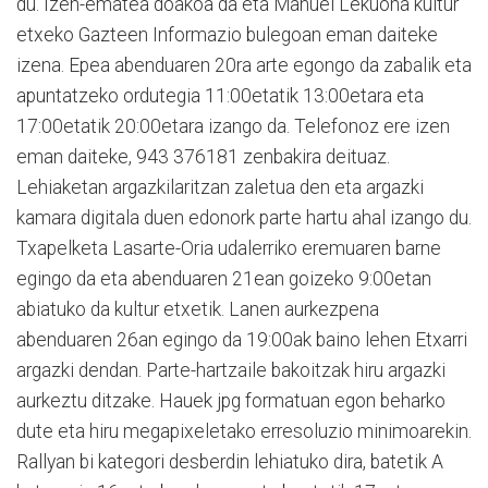
du. Izen-ematea doakoa da eta Manuel Lekuona kultur
etxeko Gazteen Informazio bulegoan eman daiteke
izena. Epea abenduaren 20ra arte egongo da zabalik eta
apuntatzeko ordutegia 11:00etatik 13:00etara eta
17:00etatik 20:00etara izango da. Telefonoz ere izen
eman daiteke, 943 376181 zenbakira deituaz.
Lehiaketan argazkilaritzan zaletua den eta argazki
kamara digitala duen edonork parte hartu ahal izango du.
Txapelketa Lasarte-Oria udalerriko eremuaren barne
egingo da eta abenduaren 21ean goizeko 9:00etan
abiatuko da kultur etxetik. Lanen aurkezpena
abenduaren 26an egingo da 19:00ak baino lehen Etxarri
argazki dendan. Parte-hartzaile bakoitzak hiru argazki
aurkeztu ditzake. Hauek jpg formatuan egon beharko
dute eta hiru megapixeletako erresoluzio minimoarekin.
Rallyan bi kategori desberdin lehiatuko dira, batetik A