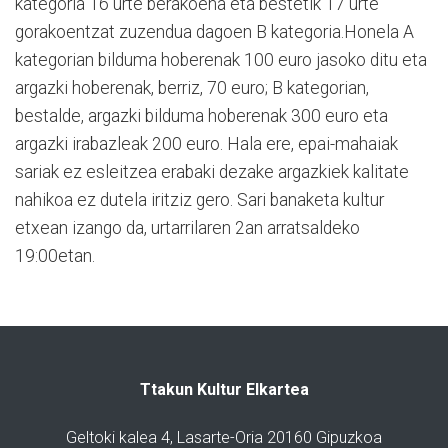
kategoria 16 urte berakoena eta bestetik 17 urte
gorakoentzat zuzendua dagoen B kategoria.Honela A
kategorian bilduma hoberenak 100 euro jasoko ditu eta
argazki hoberenak, berriz, 70 euro; B kategorian,
bestalde, argazki bilduma hoberenak 300 euro eta
argazki irabazleak 200 euro. Hala ere, epai-mahaiak
sariak ez esleitzea erabaki dezake argazkiek kalitate
nahikoa ez dutela iritziz gero. Sari banaketa kultur
etxean izango da, urtarrilaren 2an arratsaldeko
19:00etan.
Ttakun Kultur Elkartea
Geltoki kalea 4, Lasarte-Oria 20160 Gipuzkoa