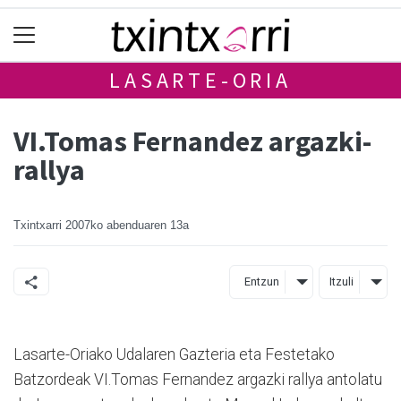
LASARTE-ORIA
VI.Tomas Fernandez argazki-
rallya
Txintxarri
2007ko abenduaren 13a
Entzun
Itzuli
Lasarte-Oriako Udalaren Gazteria eta Festetako
Batzordeak VI.Tomas Fernandez argazki rallya antolatu