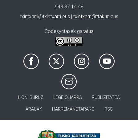
943 37 14 48
txintxarri@txintxarri.eus | txintxarri@ttakun.eus
Codesyntaxek garatua
HONI BURUZ
LEGE OHARRA
PUBLIZITATEA
ARAUAK
HARREMANETARAKO
RSS