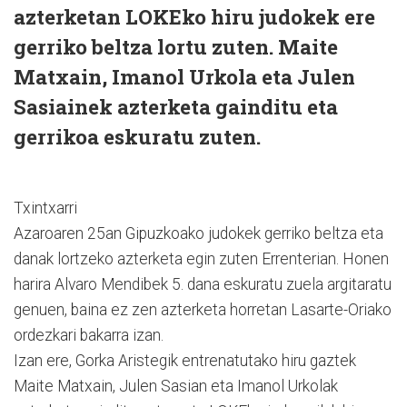
azterketan LOKEko hiru judokek ere
gerriko beltza lortu zuten. Maite
Matxain, Imanol Urkola eta Julen
Sasiainek azterketa gainditu eta
gerrikoa eskuratu zuten.
Txintxarri
Azaroaren 25an Gipuzkoako judokek gerriko beltza eta
danak lortzeko azterketa egin zuten Errenterian. Honen
harira Alvaro Mendibek 5. dana eskuratu zuela argitaratu
genuen, baina ez zen azterketa horretan Lasarte-Oriako
ordezkari bakarra izan.
Izan ere, Gorka Aristegik entrenatutako hiru gaztek
Maite Matxain, Julen Sasian eta Imanol Urkolak