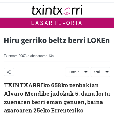
LASARTE-ORIA
Hiru gerriko beltz berri LOKEn
Txintxarri
2007ko abenduaren 13a
Entzun
Itzuli
TXINTXARRIko 658ko zenbakian
Alvaro Mendibe judokak 5. dana lortu
zuenaren berri eman genuen, baina
azaroaren 25eko Errenteriko