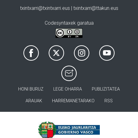
txintxarri@txintxarri.eus | txintxarri@ttakun.eus
Codesyntaxek garatua
HONI BURUZ
LEGE OHARRA
PUBLIZITATEA
ARAUAK
HARREMANETARAKO
RSS