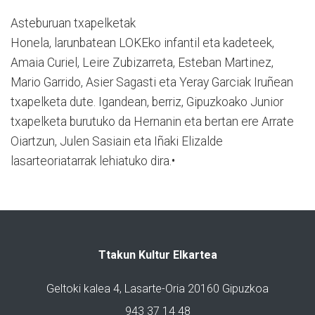
Asteburuan txapelketak
Honela, larunbatean LOKEko infantil eta kadeteek,
Amaia Curiel, Leire Zubizarreta, Esteban Martinez,
Mario Garrido, Asier Sagasti eta Yeray Garciak Iruñean
txapelketa dute. Igandean, berriz, Gipuzkoako Junior
txapelketa burutuko da Hernanin eta bertan ere Arrate
Oiartzun, Julen Sasiain eta Iñaki Elizalde
lasarteoriatarrak lehiatuko dira.•
Ttakun Kultur Elkartea
Geltoki kalea 4, Lasarte-Oria 20160 Gipuzkoa
943 37 14 48