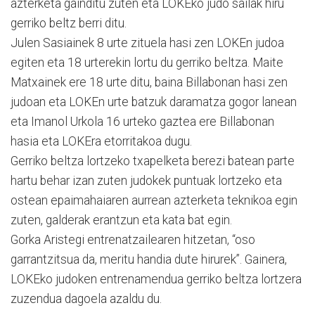
azterketa gainditu zuten eta LOKEko judo sailak hiru
gerriko beltz berri ditu.
Julen Sasiainek 8 urte zituela hasi zen LOKEn judoa
egiten eta 18 urterekin lortu du gerriko beltza. Maite
Matxainek ere 18 urte ditu, baina Billabonan hasi zen
judoan eta LOKEn urte batzuk daramatza gogor lanean
eta Imanol Urkola 16 urteko gaztea ere Billabonan
hasia eta LOKEra etorritakoa dugu.
Gerriko beltza lortzeko txapelketa berezi batean parte
hartu behar izan zuten judokek puntuak lortzeko eta
ostean epaimahaiaren aurrean azterketa teknikoa egin
zuten, galderak erantzun eta kata bat egin.
Gorka Aristegi entrenatzailearen hitzetan, “oso
garrantzitsua da, meritu handia dute hirurek”. Gainera,
LOKEko judoken entrenamendua gerriko beltza lortzera
zuzendua dagoela azaldu du.