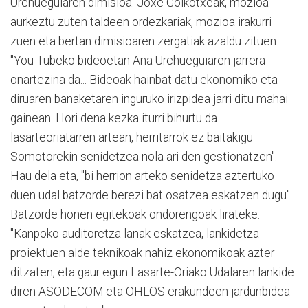
Urchueguiaren dimisioa. Joxe Goikotxeak, mozioa
aurkeztu zuten taldeen ordezkariak, mozioa irakurri
zuen eta bertan dimisioaren zergatiak azaldu zituen:
"You Tubeko bideoetan Ana Urchueguiaren jarrera
onartezina da... Bideoak hainbat datu ekonomiko eta
diruaren banaketaren inguruko irizpidea jarri ditu mahai
gainean. Hori dena kezka iturri bihurtu da
lasarteoriatarren artean, herritarrok ez baitakigu
Somotorekin senidetzea nola ari den gestionatzen".
Hau dela eta, "bi herrion arteko senidetza aztertuko
duen udal batzorde berezi bat osatzea eskatzen dugu".
Batzorde honen egitekoak ondorengoak lirateke:
"Kanpoko auditoretza lanak eskatzea, lankidetza
proiektuen alde teknikoak nahiz ekonomikoak azter
ditzaten, eta gaur egun Lasarte-Oriako Udalaren lankide
diren ASODECOM eta OHLOS erakundeen jardunbidea