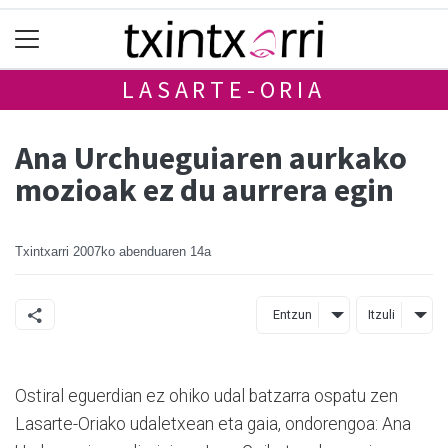
LASARTE-ORIA
Ana Urchueguiaren aurkako
mozioak ez du aurrera egin
Txintxarri
2007ko abenduaren 14a
Entzun
Itzuli
Ostiral eguerdian ez ohiko udal batzarra ospatu zen
Lasarte-Oriako udaletxean eta gaia, ondorengoa: Ana