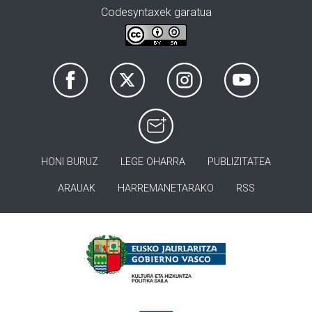
Codesyntaxek garatua
HONI BURUZ
LEGE OHARRA
PUBLIZITATEA
ARAUAK
HARREMANETARAKO
RSS