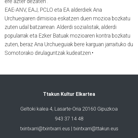
ere azter dezaten".
EAE-ANV, EAJ, PCLO eta EA alderdiek Ana
Urchuegiaren dimisioa eskatzen duen mozioa bozkatu
zuten udal batzarrean. Alderdi sozialistak, alderdi
popularrak eta Ezker Batuak mozioaren kontra bozkatu
zuten, beraz Ana Urchueguiak bere karguan jarraituko du
Somotorako dirulaguntzak kudeatzen.•
Ttakun Kultur Elkartea
Geltoki kalea 4, Lasarte-Oria 20160 Gipuzkoa
943 37 14 48
txintxarri@txintxarri.eus | txintxarri@ttakun.eus