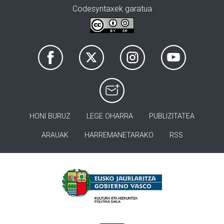
Codesyntaxek garatua
HONI BURUZ
LEGE OHARRA
PUBLIZITATEA
ARAUAK
HARREMANETARAKO
RSS