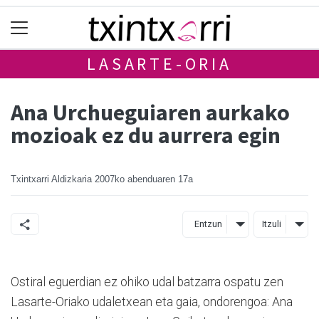
LASARTE-ORIA
Ana Urchueguiaren aurkako
mozioak ez du aurrera egin
Txintxarri Aldizkaria
2007ko abenduaren 17a
Entzun
Itzuli
Ostiral eguerdian ez ohiko udal batzarra ospatu zen
Lasarte-Oriako udaletxean eta gaia, ondorengoa: Ana