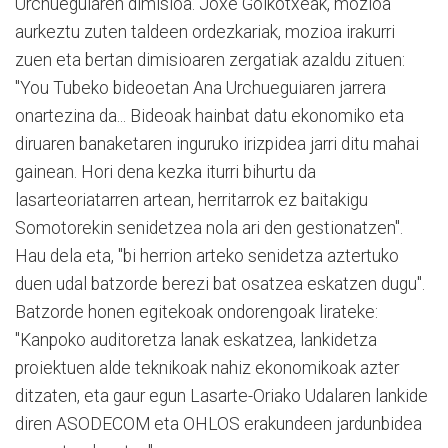
Urchueguiaren dimisioa. Joxe Goikotxeak, mozioa
aurkeztu zuten taldeen ordezkariak, mozioa irakurri
zuen eta bertan dimisioaren zergatiak azaldu zituen:
"You Tubeko bideoetan Ana Urchueguiaren jarrera
onartezina da... Bideoak hainbat datu ekonomiko eta
diruaren banaketaren inguruko irizpidea jarri ditu mahai
gainean. Hori dena kezka iturri bihurtu da
lasarteoriatarren artean, herritarrok ez baitakigu
Somotorekin senidetzea nola ari den gestionatzen".
Hau dela eta, "bi herrion arteko senidetza aztertuko
duen udal batzorde berezi bat osatzea eskatzen dugu".
Batzorde honen egitekoak ondorengoak lirateke:
"Kanpoko auditoretza lanak eskatzea, lankidetza
proiektuen alde teknikoak nahiz ekonomikoak azter
ditzaten, eta gaur egun Lasarte-Oriako Udalaren lankide
diren ASODECOM eta OHLOS erakundeen jardunbidea