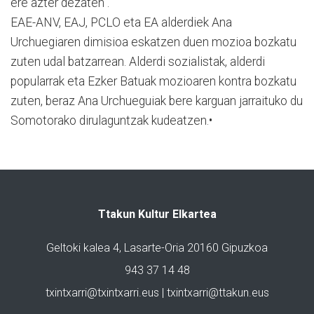
ere azter dezaten".
EAE-ANV, EAJ, PCLO eta EA alderdiek Ana
Urchuegiaren dimisioa eskatzen duen mozioa bozkatu
zuten udal batzarrean. Alderdi sozialistak, alderdi
popularrak eta Ezker Batuak mozioaren kontra bozkatu
zuten, beraz Ana Urchueguiak bere karguan jarraituko du
Somotorako dirulaguntzak kudeatzen.•
Ttakun Kultur Elkartea
Geltoki kalea 4, Lasarte-Oria 20160 Gipuzkoa
943 37 14 48
txintxarri@txintxarri.eus | txintxarri@ttakun.eus