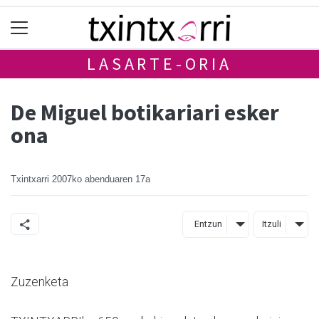
LASARTE-ORIA
De Miguel botikariari esker
ona
Txintxarri
2007ko abenduaren 17a
Entzun
Itzuli
Zuzenketa