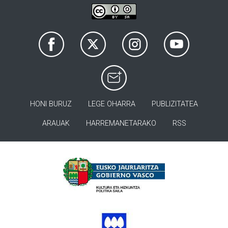
HONI BURUZ
LEGE OHARRA
PUBLIZITATEA
ARAUAK
HARREMANETARAKO
RSS