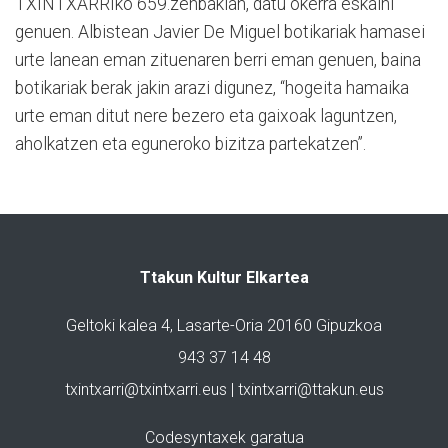
TXINTXARRIko 659.zenbakian, datu okerra eskaini
genuen. Albistean Javier De Miguel botikariak hamasei
urte lanean eman zituenaren berri eman genuen, baina
botikariak berak jakin arazi digunez, “hogeita hamaika
urte eman ditut nere bezero eta gaixoak laguntzen,
aholkatzen eta eguneroko bizitza partekatzen”.
Ttakun Kultur Elkartea
Geltoki kalea 4, Lasarte-Oria 20160 Gipuzkoa
943 37 14 48
txintxarri@txintxarri.eus | txintxarri@ttakun.eus
Codesyntaxek garatua