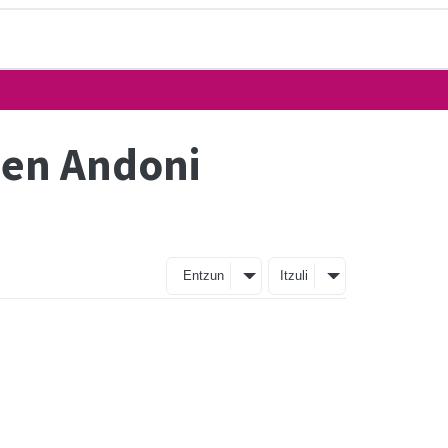
zen Andoni
Entzun
Itzuli