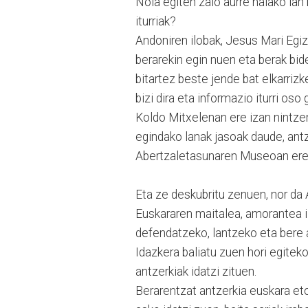
Nola egiten zaio aurre halako lan 
iturriak?
Andoniren ilobak, Jesus Mari Egi
berarekin egin nuen eta berak bi
bitartez beste jende bat elkarriz
bizi dira eta informazio iturri os
Koldo Mitxelenan ere izan nintzen
egindako lanak jasoak daude, antzer
Abertzaletasunaren Museoan ere 
Eta ze deskubritu zenuen, nor da
Euskararen maitalea, amorantea iz
defendatzeko, lantzeko eta bere a
Idazkera baliatu zuen hori egiteko. 
antzerkiak idatzi zituen.
Berarentzat antzerkia euskara e