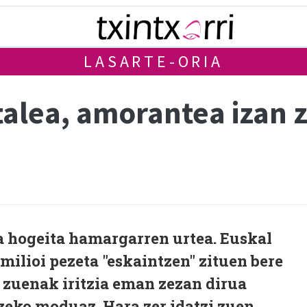
LASARTE-ORIA
alea, amorantea izan 
a hogeita hamargarren urtea. Euskal
milioi pezeta "eskaintzen" zituen bere
 zuenak iritzia eman zezan dirua
zeko moduaz. Hara zer idatzi zuen