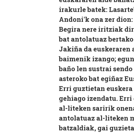
irakurle batek: Lasart
Andoni'k ona zer dion:
Begira nere iritziak d
bat antolatuaz bertako 
Jakiña da euskeraren a
baimenik izango; egun
baño len sustrai sendo
asteroko bat egiñaz Eu
Erri guztietan euskera
gehiago izendatu. Erri
al-liteken saririk onen
antolatuaz al-liteken 
batzaldiak, gai guzieta