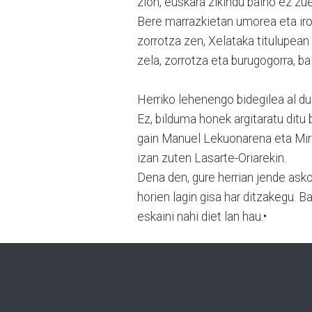
zion, euskara zikindu baino ez zu
Bere marrazkietan umorea eta iron
zorrotza zen, Xelataka titulupean i
zela, zorrotza eta burugogorra, 
Herriko lehenengo bidegilea al d
Ez, bilduma honek argitaratu ditu
gain Manuel Lekuonarena eta Mire
izan zuten Lasarte-Oriarekin.
Dena den, gure herrian jende asko
horien lagin gisa har ditzakegu. Ba
eskaini nahi diet lan hau.•