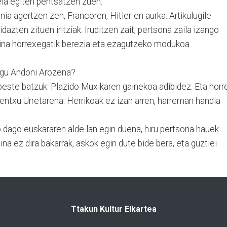
ela egiten pentsatzen zuen.
ia agertzen zen, Francoren, Hitler-en aurka. Artikulugile
dazten zituen iritziak. Iruditzen zait, pertsona zaila izango
baina horrexegatik berezia eta ezagutzeko modukoa.
ugu Andoni Arozena?
 beste batzuk. Plazido Muxikaren gainekoa adibidez. Eta horr
ntxu Urretarena. Herrikoak ez izan arren, harreman handia
 dago euskararen alde lan egin duena, hiru pertsona hauek
ina ez dira bakarrak, askok egin dute bide bera, eta guztiei
Ttakun Kultur Elkartea