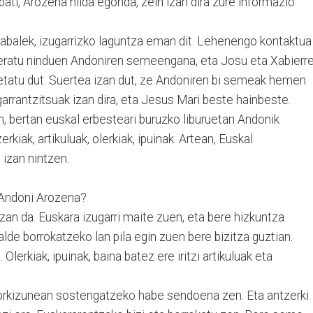
bati, Arozena hilda egonda, zein izan dira zure informazio
zabalek, izugarrizko laguntza eman dit. Lehenengo kontaktua
deratu ninduen Andoniren semeengana, eta Josu eta Xabierr
ketatu dut. Suertea izan dut, ze Andoniren bi semeak hemen
o garrantzitsuak izan dira, eta Jesus Mari beste hainbeste.
, bertan euskal erbesteari buruzko liburuetan Andonik
kiak, artikuluak, olerkiak, ipuinak. Artean, Euskal
izan nintzen.
 Andoni Arozena?
an da. Euskara izugarri maite zuen, eta bere hizkuntza
lde borrokatzeko lan pila egin zuen bere bizitza guztian.
Olerkiak, ipuinak, baina batez ere iritzi artikuluak eta
torkizunean sostengatzeko habe sendoena zen. Eta antzerki