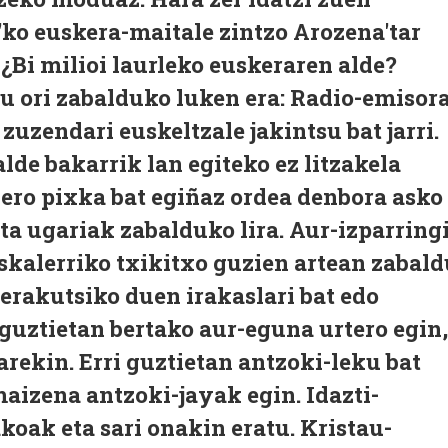
e'ko euskera-maitale zintzo Arozena'tar
 ¿Bi milioi laurleko euskeraren alde?
iru ori zabalduko luken era: Radio-emisor
zuzendari euskeltzale jakintsu bat jarri.
lde bakarrik lan egiteko ez litzakela
ero pixka bat egiñaz ordea denbora asko
 ta ugariak zabalduko lira. Aur-izparring
skalerriko txikitxo guzien artean zabald
 erakutsiko duen irakaslari bat edo
 guztietan bertako aur-eguna urtero egin,
arekin. Erri guztietan antzoki-leku bat
maizena antzoki-jayak egin. Idazti-
koak eta sari onakin eratu. Kristau-