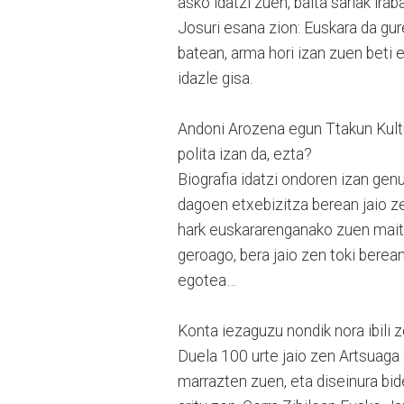
asko idatzi zuen, baita sariak ira
Josuri esana zion: Euskara da gur
batean, arma hori izan zuen beti 
idazle gisa.
Andoni Arozena egun Ttakun Kultu
polita izan da, ezta?
Biografia idatzi ondoren izan gen
dagoen etxebizitza berean jaio ze
hark euskararenganako zuen maitas
geroago, bera jaio zen toki berea
egotea…
Konta iezaguzu nondik nora ibili 
Duela 100 urte jaio zen Artsuaga 
marrazten zuen, eta diseinura bid