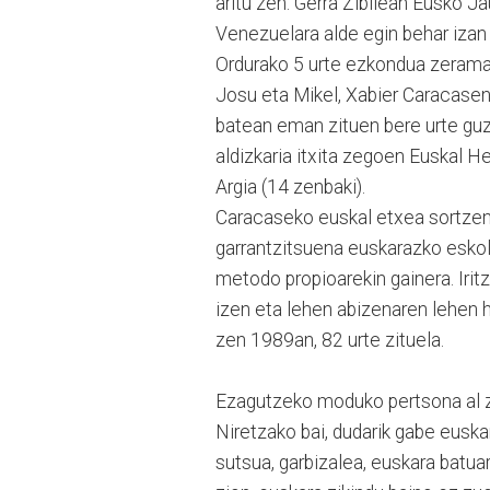
aritu zen. Gerra Zibilean Eusko Jau
Venezuelara alde egin behar iza
Ordurako 5 urte ezkondua zeramat
Josu eta Mikel, Xabier Caracasen 
batean eman zituen bere urte guzti
aldizkaria itxita zegoen Euskal H
Argia (14 zenbaki).
Caracaseko euskal etxea sortzen b
garrantzitsuena euskarazko eskola
metodo propioarekin gainera. Iritzi
izen eta lehen abizenaren lehen hi
zen 1989an, 82 urte zituela.
Ezagutzeko moduko pertsona al 
Niretzako bai, dudarik gabe euska
sutsua, garbizalea, euskara batuar