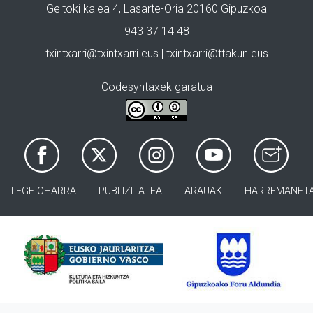
Geltoki kalea 4, Lasarte-Oria 20160 Gipuzkoa
943 37 14 48
txintxarri@txintxarri.eus | txintxarri@ttakun.eus
Codesyntaxek garatua
LEGE OHARRA
PUBLIZITATEA
ARAUAK
HARREMANET