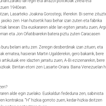
rlaritzarako lan egin eta arrazoi politikoak zirela eta
n zuen 1940ean.
zan, Lasarteko Joakina Gorostegi, Iñerekin. Bi seme zituzt
jaioko zen. Han hutsetik hasi behar izan zuten eta fabrika
ak lanean. Eta euskararen alde lan egiten jarraitu zuen, Arg
errian eta Jon Oñatibiarekin batera piztu zuten Caracasen
uru belarri aritu zen. Zeregin desberdinak izan zituen, eta
k ematea, hasieran Martin Ugalderekin, gero bakarrik, bere
 artikuluak ere idazten jarraitu zuen, A-Bi ezizenarekin, bere
zkiak. Birritan etorri zen Lasarte-Oriara. Baina Venezuelan hi
zen?
raren alde egin zuelako. Euskaldun fededuna zen, sabinista
en kontrakoa. "H" hizkia gorroto zuen, kedar-hizkia deitzen