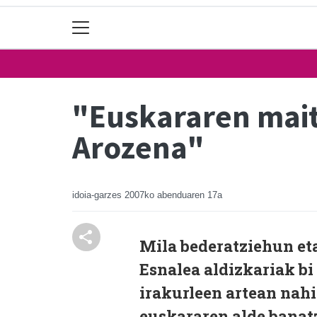
"Euskararen mait
Arozena"
idoia-garzes
2007ko abenduaren 17a
Mila bederatziehun et
Esnalea aldizkariak bi 
irakurleen artean nahi
euskararen alde banat