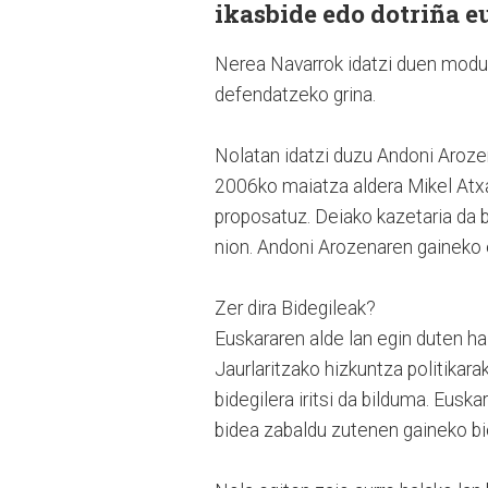
ikasbide edo dotriña e
Nerea Navarrok idatzi duen modua
defendatzeko grina.
Nolatan idatzi duzu Andoni Aroze
2006ko maiatza aldera Mikel Atxa
proposatuz. Deiako kazetaria da 
nion. Andoni Arozenaren gaineko e
Zer dira Bidegileak?
Euskararen alde lan egin duten ha
Jaurlaritzako hizkuntza politikara
bidegilera iritsi da bilduma. Euska
bidea zabaldu zutenen gaineko bio