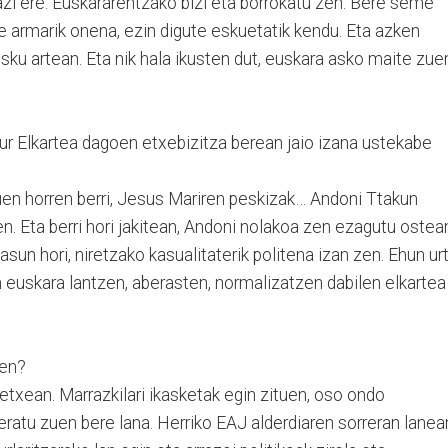
bazi ere. Euskararentzako bizi eta borrokatu zen. Bere seme
e armarik onena, ezin digute eskuetatik kendu. Eta azken
esku artean. Eta nik hala ikusten dut, euskara asko maite zue
r Elkartea dagoen etxebizitza berean jaio izana ustekabe
uen horren berri, Jesus Mariren peskizak… Andoni Ttakun
n. Eta berri hori jakitean, Andoni nolakoa zen ezagutu ostea
un hori, niretzako kasualitaterik politena izan zen. Ehun ur
n euskara lantzen, aberasten, normalizatzen dabilen elkartea
zen?
etxean. Marrazkilari ikasketak egin zituen, oso ondo
eratu zuen bere lana. Herriko EAJ alderdiaren sorreran lanea