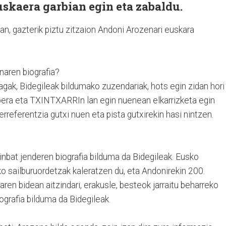
uskaera garbian egin eta zabaldu.
n, gazterik piztu zitzaion Andoni Arozenari euskara
naren biografia?
gak, Bidegileak bildumako zuzendariak, hots egin zidan hori
bera eta TXINTXARRIn lan egin nuenean elkarrizketa egin
rreferentzia gutxi nuen eta pista gutxirekin hasi nintzen.
inbat jenderen biografia bilduma da Bidegileak. Eusko
ko sailburuordetzak kaleratzen du, eta Andonirekin 200.
raren bidean aitzindari, erakusle, besteok jarraitu beharreko
grafia bilduma da Bidegileak.