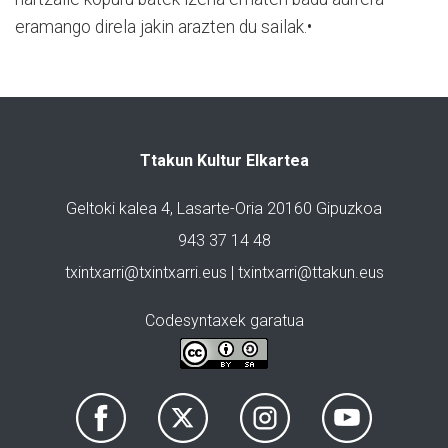
eramango direla jakin arazten du sailak.•
Ttakun Kultur Elkartea
Geltoki kalea 4, Lasarte-Oria 20160 Gipuzkoa
943 37 14 48
txintxarri@txintxarri.eus | txintxarri@ttakun.eus
Codesyntaxek garatua