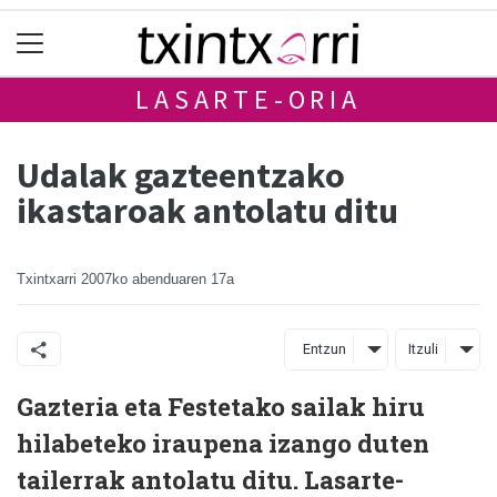
LASARTE-ORIA
Udalak gazteentzako
ikastaroak antolatu ditu
Txintxarri
2007ko abenduaren 17a
Entzun
Itzuli
Gazteria eta Festetako sailak hiru
hilabeteko iraupena izango duten
tailerrak antolatu ditu. Lasarte-