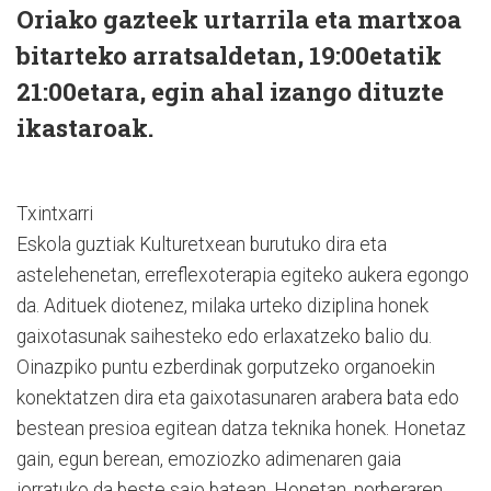
Oriako gazteek urtarrila eta martxoa
bitarteko arratsaldetan, 19:00etatik
21:00etara, egin ahal izango dituzte
ikastaroak.
Txintxarri
Eskola guztiak Kulturetxean burutuko dira eta
astelehenetan, erreflexoterapia egiteko aukera egongo
da. Adituek diotenez, milaka urteko diziplina honek
gaixotasunak saihesteko edo erlaxatzeko balio du.
Oinazpiko puntu ezberdinak gorputzeko organoekin
konektatzen dira eta gaixotasunaren arabera bata edo
bestean presioa egitean datza teknika honek. Honetaz
gain, egun berean, emoziozko adimenaren gaia
jorratuko da beste saio batean. Honetan, norberaren