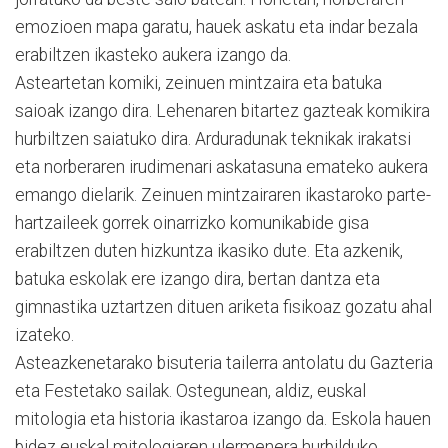
emozioen mapa garatu, hauek askatu eta indar bezala
erabiltzen ikasteko aukera izango da.
Asteartetan komiki, zeinuen mintzaira eta batuka
saioak izango dira. Lehenaren bitartez gazteak komikira
hurbiltzen saiatuko dira. Arduradunak teknikak irakatsi
eta norberaren irudimenari askatasuna emateko aukera
emango dielarik. Zeinuen mintzairaren ikastaroko parte-
hartzaileek gorrek oinarrizko komunikabide gisa
erabiltzen duten hizkuntza ikasiko dute. Eta azkenik,
batuka eskolak ere izango dira, bertan dantza eta
gimnastika uztartzen dituen ariketa fisikoaz gozatu ahal
izateko.
Asteazkenetarako bisuteria tailerra antolatu du Gazteria
eta Festetako sailak. Ostegunean, aldiz, euskal
mitologia eta historia ikastaroa izango da. Eskola hauen
bidez euskal mitologiaren ulermenera hurbilduko