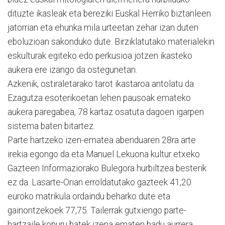
dituzte ikasleak eta bereziki Euskal Herriko biztanleen
jatorrian eta ehunka mila urteetan zehar izan duten
eboluzioan sakonduko dute. Birziklatutako materialekin
eskulturak egiteko edo perkusioa jotzen ikasteko
aukera ere izango da ostegunetan.
Azkenik, ostiraletarako tarot ikastaroa antolatu da.
Ezagutza esoterikoetan lehen pausoak emateko
aukera paregabea, 78 kartaz osatuta dagoen igarpen
sistema baten bitartez.
Parte hartzeko izen-ematea abenduaren 28ra arte
irekia egongo da eta Manuel Lekuona kultur etxeko
Gazteen Informaziorako Bulegora hurbiltzea besterik
ez da. Lasarte-Orian erroldatutako gazteek 41,20
euroko matrikula ordaindu beharko dute eta
gainontzekoek 77,75. Tailerrak gutxiengo parte-
hartzaile kopuru batek izena ematen badu aurrera