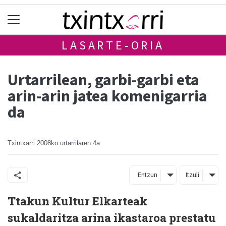
LASARTE-ORIA
Urtarrilean, garbi-garbi eta
arin-arin jatea komenigarria
da
Txintxarri
2008ko urtarrilaren 4a
Entzun
Itzuli
Ttakun Kultur Elkarteak
sukaldaritza arina ikastaroa prestatu