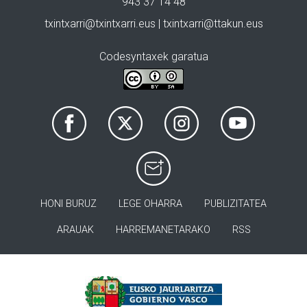
943 37 14 48
txintxarri@txintxarri.eus | txintxarri@ttakun.eus
Codesyntaxek garatua
HONI BURUZ
LEGE OHARRA
PUBLIZITATEA
ARAUAK
HARREMANETARAKO
RSS