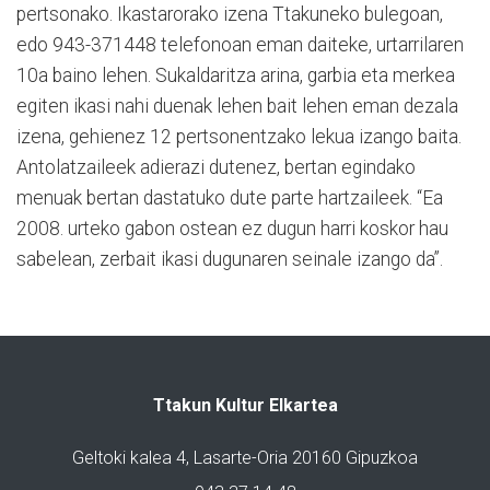
pertsonako. Ikastarorako izena Ttakuneko bulegoan,
edo 943-371448 telefonoan eman daiteke, urtarrilaren
10a baino lehen. Sukaldaritza arina, garbia eta merkea
egiten ikasi nahi duenak lehen bait lehen eman dezala
izena, gehienez 12 pertsonentzako lekua izango baita.
Antolatzaileek adierazi dutenez, bertan egindako
menuak bertan dastatuko dute parte hartzaileek. “Ea
2008. urteko gabon ostean ez dugun harri koskor hau
sabelean, zerbait ikasi dugunaren seinale izango da”.
Ttakun Kultur Elkartea
Geltoki kalea 4, Lasarte-Oria 20160 Gipuzkoa