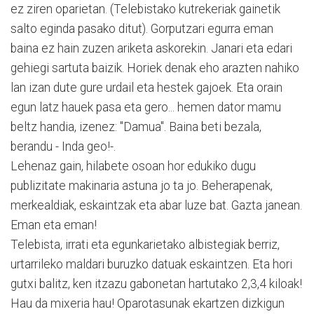
ez ziren oparietan. (Telebistako kutrekeriak gainetik
salto eginda pasako ditut). Gorputzari egurra eman
baina ez hain zuzen ariketa askorekin. Janari eta edari
gehiegi sartuta baizik. Horiek denak eho arazten nahiko
lan izan dute gure urdail eta hestek gajoek. Eta orain
egun latz hauek pasa eta gero... hemen dator mamu
beltz handia, izenez: "Damua". Baina beti bezala,
berandu - Inda geo!-.
Lehenaz gain, hilabete osoan hor edukiko dugu
publizitate makinaria astuna jo ta jo. Beherapenak,
merkealdiak, eskaintzak eta abar luze bat. Gazta janean.
Eman eta eman!
Telebista, irrati eta egunkarietako albistegiak berriz,
urtarrileko maldari buruzko datuak eskaintzen. Eta hori
gutxi balitz, ken itzazu gabonetan hartutako 2,3,4 kiloak!
Hau da mixeria hau! Oparotasunak ekartzen dizkigun