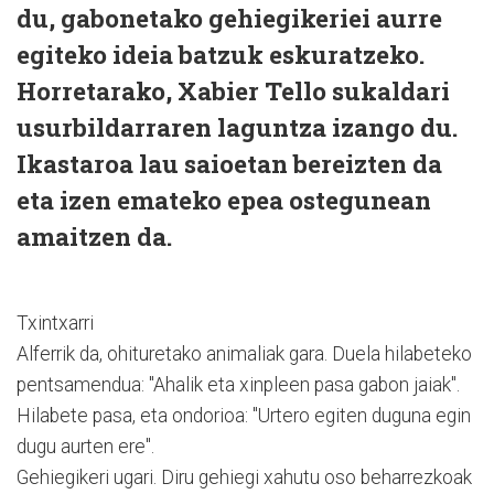
du, gabonetako gehiegikeriei aurre
egiteko ideia batzuk eskuratzeko.
Horretarako, Xabier Tello sukaldari
usurbildarraren laguntza izango du.
Ikastaroa lau saioetan bereizten da
eta izen emateko epea ostegunean
amaitzen da.
Txintxarri
Alferrik da, ohituretako animaliak gara. Duela hilabeteko
pentsamendua: "Ahalik eta xinpleen pasa gabon jaiak".
Hilabete pasa, eta ondorioa: "Urtero egiten duguna egin
dugu aurten ere".
Gehiegikeri ugari. Diru gehiegi xahutu oso beharrezkoak