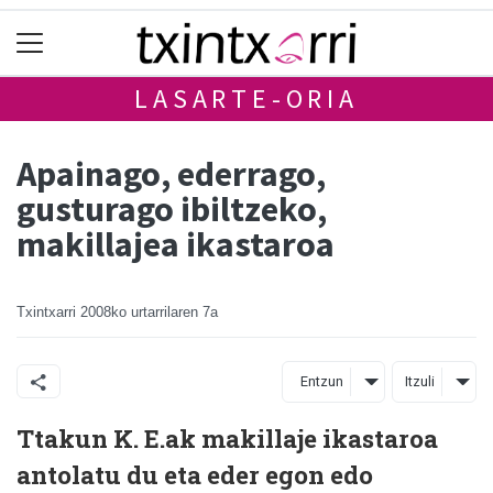
LASARTE-ORIA
Apainago, ederrago,
gusturago ibiltzeko,
makillajea ikastaroa
Txintxarri
2008ko urtarrilaren 7a
Entzun
Itzuli
Ttakun K. E.ak makillaje ikastaroa
antolatu du eta eder egon edo