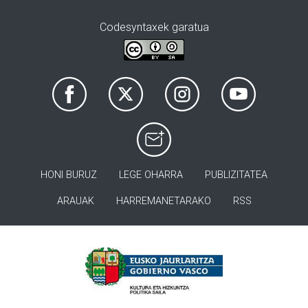
Codesyntaxek garatua
HONI BURUZ
LEGE OHARRA
PUBLIZITATEA
ARAUAK
HARREMANETARAKO
RSS