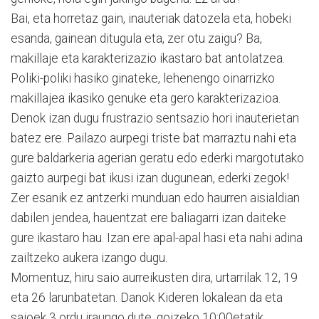
Bai, eta horretaz gain, inauteriak datozela eta, hobeki
esanda, gainean ditugula eta, zer otu zaigu? Ba,
makillaje eta karakterizazio ikastaro bat antolatzea.
Poliki-poliki hasiko ginateke, lehenengo oinarrizko
makillajea ikasiko genuke eta gero karakterizazioa.
Denok izan dugu frustrazio sentsazio hori inauterietan
batez ere. Pailazo aurpegi triste bat marraztu nahi eta
gure baldarkeria agerian geratu edo ederki margotutako
gaizto aurpegi bat ikusi izan dugunean, ederki zegok!
Zer esanik ez antzerki munduan edo haurren aisialdian
dabilen jendea, hauentzat ere baliagarri izan daiteke
gure ikastaro hau. Izan ere apal-apal hasi eta nahi adina
zailtzeko aukera izango dugu.
Momentuz, hiru saio aurreikusten dira, urtarrilak 12, 19
eta 26 larunbatetan. Danok Kideren lokalean da eta
saioek 3 ordu iraungo dute, goizeko 10:00etatik