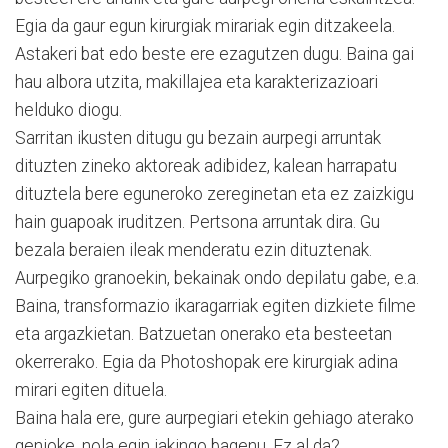
Egia da gaur egun kirurgiak mirariak egin ditzakeela.
Astakeri bat edo beste ere ezagutzen dugu. Baina gai
hau albora utzita, makillajea eta karakterizazioari
helduko diogu.
Sarritan ikusten ditugu gu bezain aurpegi arruntak
dituzten zineko aktoreak adibidez, kalean harrapatu
dituztela bere eguneroko zereginetan eta ez zaizkigu
hain guapoak iruditzen. Pertsona arruntak dira. Gu
bezala beraien ileak menderatu ezin dituztenak.
Aurpegiko granoekin, bekainak ondo depilatu gabe, e.a.
Baina, transformazio ikaragarriak egiten dizkiete filme
eta argazkietan. Batzuetan onerako eta besteetan
okerrerako. Egia da Photoshopak ere kirurgiak adina
mirari egiten dituela.
Baina hala ere, gure aurpegiari etekin gehiago aterako
genioke, nola egin jakingo bagenu. Ez al da?