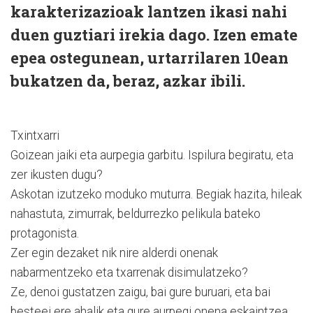
karakterizazioak lantzen ikasi nahi
duen guztiari irekia dago. Izen emate
epea ostegunean, urtarrilaren 10ean
bukatzen da, beraz, azkar ibili.
Txintxarri
Goizean jaiki eta aurpegia garbitu. Ispilura begiratu, eta
zer ikusten dugu?
Askotan izutzeko moduko muturra. Begiak hazita, hileak
nahastuta, zimurrak, beldurrezko pelikula bateko
protagonista.
Zer egin dezaket nik nire alderdi onenak
nabarmentzeko eta txarrenak disimulatzeko?
Ze, denoi gustatzen zaigu, bai gure buruari, eta bai
besteei ere ahalik eta gure aurpegi onena eskaintzea.