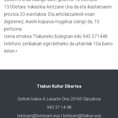
13:00etara. Irakaslea Aintzane Uria da eta ikastaroaren
prezioa 20 eurotakoa. Eta antolatzaileek esan
digutenez, ikasle kopurua mugatua izango da, 10
pertsona.
Izena ematea Ttakuneko bulegoan edo 943 371448
telefono zenbakian egin beharko da urtarrilak 10a baino
lehen.•
Ttakun Kultur Elkartea
Geltoki kalea 4, Lasarte-Oria 20160 Gipuzkoa
943 37 14 48
txintxarri@txintxarri.eus | txintxarri@ttakun.eus